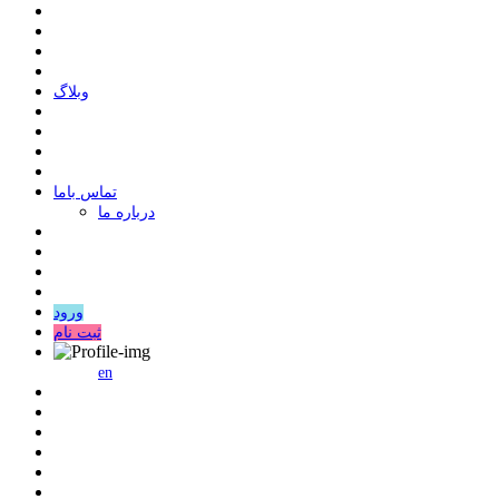
وبلاگ
ﺗﻤﺎﺱ ﺑﺎﻣﺎ
درباره ما
ورود
ثبت نام
en