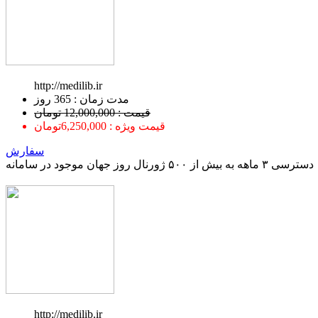
http://medilib.ir
ﻣﺪﺕ ﺯﻣﺎﻥ : 365 ﺭﻭﺯ
قیمت : 12,000,000 تومان
قیمت ویژه : 6,250,000تومان
سفارش
دسترسی ۳ ماهه به بیش از ۵۰۰ ژورنال روز جهان موجود در سامانه
http://medilib.ir