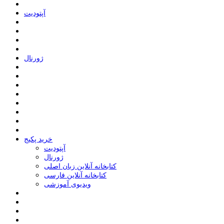
ﺁﭘﺘﻮﺩﯾﺖ
ﮊﻭﺭﻧﺎﻝ
خرید پکیج
ﺁﭘﺘﻮﺩﯾﺖ
ﮊﻭﺭﻧﺎﻝ
کتابخانه آنلاین زبان اصلی
کتابخانه آنلاین فارسی
ویدیوی آموزشی