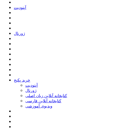
ﺁﭘﺘﻮﺩﯾﺖ
ﮊﻭﺭﻧﺎﻝ
خرید پکیج
ﺁﭘﺘﻮﺩﯾﺖ
ﮊﻭﺭﻧﺎﻝ
کتابخانه آنلاین زبان اصلی
کتابخانه آنلاین فارسی
ویدیوی آموزشی