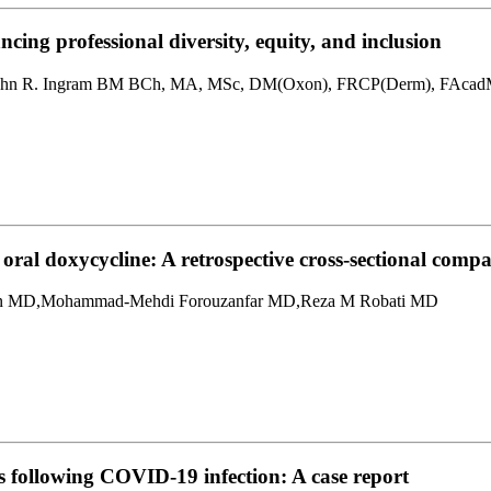
ncing professional diversity, equity, and inclusion
ohn R. Ingram BM BCh, MA, MSc, DM(Oxon), FRCP(Derm), FAcadME
ral doxycycline: A retrospective cross-sectional compa
an MD,Mohammad-Mehdi Forouzanfar MD,Reza M Robati MD
is following COVID-19 infection: A case report