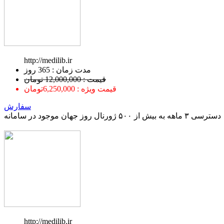
http://medilib.ir
ﻣﺪﺕ ﺯﻣﺎﻥ : 365 ﺭﻭﺯ
قیمت : 12,000,000 تومان
قیمت ویژه : 6,250,000تومان
سفارش
دسترسی ۳ ماهه به بیش از ۵۰۰ ژورنال روز جهان موجود در سامانه
http://medilib.ir