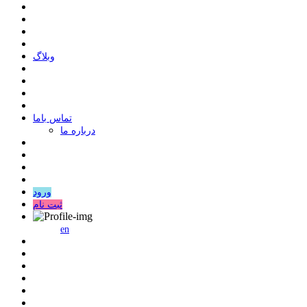
وبلاگ
ﺗﻤﺎﺱ ﺑﺎﻣﺎ
درباره ما
ورود
ثبت نام
en