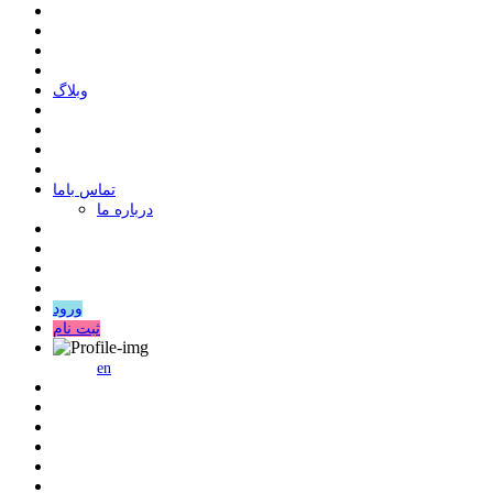
وبلاگ
ﺗﻤﺎﺱ ﺑﺎﻣﺎ
درباره ما
ورود
ثبت نام
en