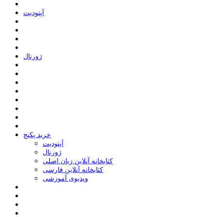
ﺁﭘﺘﻮﺩﯾﺖ
ﮊﻭﺭﻧﺎﻝ
خرید پکیج
ﺁﭘﺘﻮﺩﯾﺖ
ﮊﻭﺭﻧﺎﻝ
کتابخانه آنلاین زبان اصلی
کتابخانه آنلاین فارسی
ویدیوی آموزشی