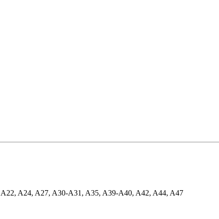
, A22, A24, A27, A30-A31, A35, A39-A40, A42, A44, A47