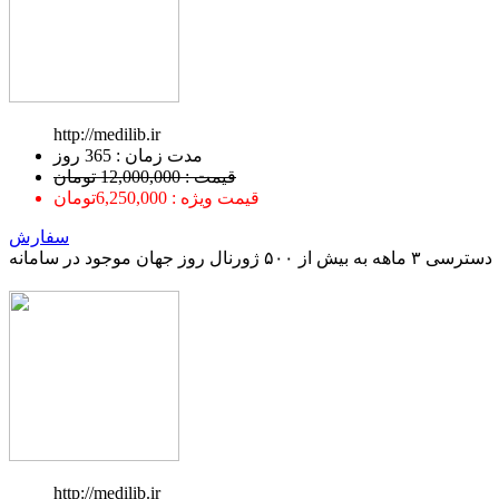
http://medilib.ir
ﻣﺪﺕ ﺯﻣﺎﻥ : 365 ﺭﻭﺯ
قیمت : 12,000,000 تومان
قیمت ویژه : 6,250,000تومان
سفارش
دسترسی ۳ ماهه به بیش از ۵۰۰ ژورنال روز جهان موجود در سامانه
http://medilib.ir