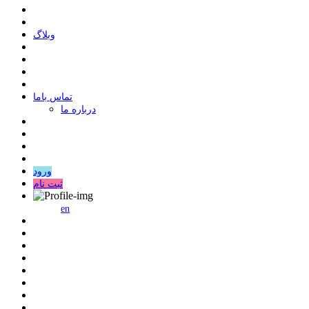
وبلاگ
ﺗﻤﺎﺱ ﺑﺎﻣﺎ
درباره ما
ورود
ثبت نام
en