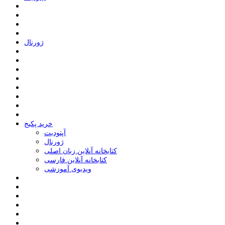
ﮊﻭﺭﻧﺎﻝ
خرید پکیج
ﺁﭘﺘﻮﺩﯾﺖ
ﮊﻭﺭﻧﺎﻝ
کتابخانه آنلاین زبان اصلی
کتابخانه آنلاین فارسی
ویدیوی آموزشی