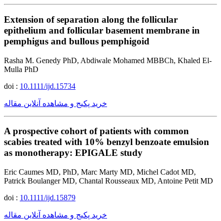
Extension of separation along the follicular
epithelium and follicular basement membrane in
pemphigus and bullous pemphigoid
Rasha M. Genedy PhD, Abdiwale Mohamed MBBCh, Khaled El-
Mulla PhD
doi :
10.1111/ijd.15734
خرید پکیج و مشاهده آنلاین مقاله
A prospective cohort of patients with common
scabies treated with 10% benzyl benzoate emulsion
as monotherapy: EPIGALE study
Eric Caumes MD, PhD, Marc Marty MD, Michel Cadot MD,
Patrick Boulanger MD, Chantal Rousseaux MD, Antoine Petit MD
doi :
10.1111/ijd.15879
خرید پکیج و مشاهده آنلاین مقاله