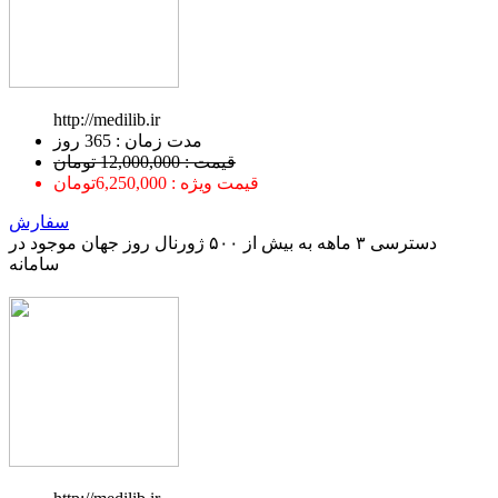
http://medilib.ir
ﻣﺪﺕ ﺯﻣﺎﻥ : 365 ﺭﻭﺯ
قیمت : 12,000,000 تومان
قیمت ویژه : 6,250,000تومان
سفارش
دسترسی ۳ ماهه به بیش از ۵۰۰ ژورنال روز جهان موجود در
سامانه