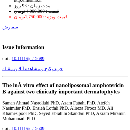
http://medilib.ir
ﻣﺪﺕ ﺯﻣﺎﻥ : 93 ﺭﻭﺯ
قیمت : 4,000,000 تومان
قیمت ویژه : 1,750,000تومان
سفارش
Issue Information
doi :
10.1111/ijd.15689
خرید پکیج و مشاهده آنلاین مقاله
The inÂ vitro effect of nanoliposomal amphotericin
B against two clinically important dermatophytes
Saman Ahmad Nasrollahi PhD, Azam Fattahi PhD, Atefeh
Naeimifar PhD, Ensieh Lotfali PhD, Alireza Firooz MD, Ali
Khamesipoor PhD, Seyed Ebrahim Skandari PhD, Akram Miramin
Mohammadi PhD
doi :
10.1111/ijd.15609