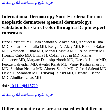
خرید پکیج و مشاهده آنلاین مقاله
International Dermoscopy Society criteria for non-
neoplastic dermatoses (general dermatology):
validation for skin of color through a Delphi expert
consensus
Enzo Errichetti MD, Balachandra S. Ankad MD, Abhijeet K. Jha
MD, Sidharth Sonthalia MD, Bengu N. Akay MD, Roberto Bakos
MD, Yasmeen J. Bhat MD, Manal Bosseila MD, Ralph Braun MD,
Horacio Cabo MD, Emilia N. Cohen Sabban MD, Manas
Chatterjee MD, Maryam Daneshpazhooh MD, Deepak Jakhar MD,
Feroze Kaliyadan MD, Awatef Kelati MD, Vinay Keshavamurthy
MD, Shekhar Neema MD, Ahmed Sadek MD, Gabriel Salerni MD,
David L. Swanson MD, Trilokraj Tejasvi MD, Richard Usatine
MD, Aimilios Lallas MD
doi :
10.1111/ijd.15729
خرید پکیج و مشاهده آنلاین مقاله
Different mitotic rates are associated with different