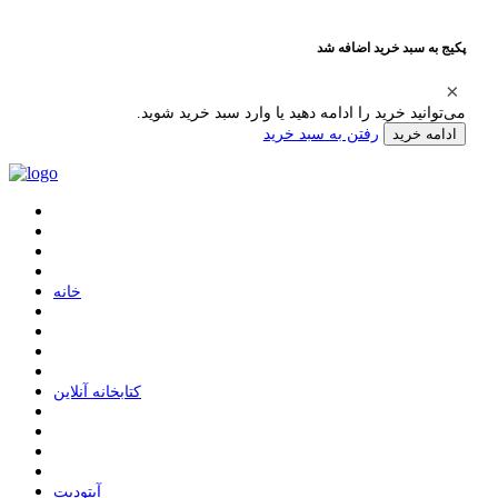
پکیج به سبد خرید اضافه شد
می‌توانید خرید را ادامه دهید یا وارد سبد خرید شوید.
رفتن به سبد خرید
ادامه خرید
ﺧﺎﻧﻪ
ﮐﺘﺎﺑﺨﺎﻧﻪ ﺁﻧﻼﯾﻦ
ﺁﭘﺘﻮﺩﯾﺖ