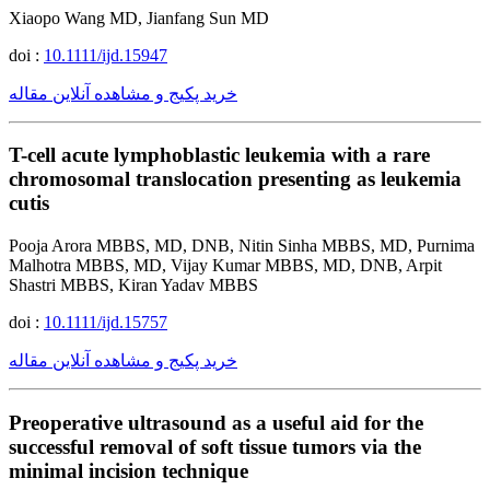
Xiaopo Wang MD, Jianfang Sun MD
doi :
10.1111/ijd.15947
خرید پکیج و مشاهده آنلاین مقاله
T-cell acute lymphoblastic leukemia with a rare
chromosomal translocation presenting as leukemia
cutis
Pooja Arora MBBS, MD, DNB, Nitin Sinha MBBS, MD, Purnima
Malhotra MBBS, MD, Vijay Kumar MBBS, MD, DNB, Arpit
Shastri MBBS, Kiran Yadav MBBS
doi :
10.1111/ijd.15757
خرید پکیج و مشاهده آنلاین مقاله
Preoperative ultrasound as a useful aid for the
successful removal of soft tissue tumors via the
minimal incision technique