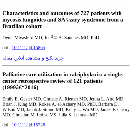
Characteristics and outcomes of 727 patients with
mycosis fungoides and SÃ©zary syndrome from a
Brazilian cohort
Denis Miyashiro MD, JosÃ© A. Sanches MD, PhD
doi :
10.1111/ijd.15865
خرید پکیج و مشاهده آنلاین مقاله
Palliative care utilization in calciphylaxis: a single-
center retrospective review of 121 patients
(1999â€“2016)
Emily E. Gaster MD, Christie A. Riemer MD, Jenna L. Aird MD,
Brian J. King MD, Rokea A. el-Azhary MD, PhD, Barbara D.
Wilson MD, Jacob J. Strand MD, Kelly L. Wu MD, James F. Cleary
MD, Christine M. Lohse MS, Julia S. Lehman MD
doi :
10.1111/ijd.15726