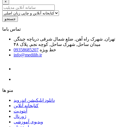
×
جستجو
ﺗﻤﺎﺱ ﺑﺎﻣﺎ
تهران, شهرک راه آهن, ضلع شمال شرقی دریاچه چیتگر,
میدان ساحل, شهرک ساحل, کوچه نجم, پلاک ۴۸
خط ویژه
09358685207
info@medilib.ir
ﻣﻨﻮ ﻫﺎ
دانلود اپلیکیشن اندروید
ﮐﺘﺎﺑﺨﺎﻧﻪ ﺁﻧﻼﯾﻦ
ﺁﭘﺘﻮﺩﯾﺖ
ﮊﻭﺭﻧﺎﻝ
ویدیوی آموزشی