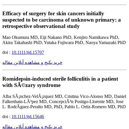
Efficacy of surgery for skin cancers initially
suspected to be carcinoma of unknown primary: a
retrospective observational study
Mao Okumura MD, Eiji Nakano PhD, Kenjiro Namikawa PhD,
Akira Takahashi PhD, Yutaka Fujiwara PhD, Naoya Yamazaki PhD
doi :
10.1111/ijd.15707
خرید پکیج و مشاهده آنلاین مقاله
Romidepsin-induced sterile folliculitis in a patient
with SÃ©zary syndrome
Alba SÃ¡nchez-VelÃ¡zquez MD, Cristina Vico-Alonso MD, Daniel
Falkenhain-LÃ³pez MD, ConcepciÃ³n Postigo-Llorente MD, Jose
L. RodrÃ­guez-Peralto MD, PhD, Pablo L. Ortiz-Romero MD, PhD
doi :
10.1111/ijd.15646
خرید پکیج و مشاهده آنلاین مقاله