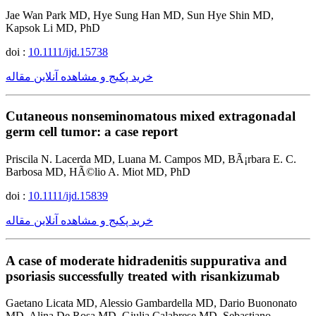
Jae Wan Park MD, Hye Sung Han MD, Sun Hye Shin MD,
Kapsok Li MD, PhD
doi :
10.1111/ijd.15738
خرید پکیج و مشاهده آنلاین مقاله
Cutaneous nonseminomatous mixed extragonadal
germ cell tumor: a case report
Priscila N. Lacerda MD, Luana M. Campos MD, BÃ¡rbara E. C.
Barbosa MD, HÃ©lio A. Miot MD, PhD
doi :
10.1111/ijd.15839
خرید پکیج و مشاهده آنلاین مقاله
A case of moderate hidradenitis suppurativa and
psoriasis successfully treated with risankizumab
Gaetano Licata MD, Alessio Gambardella MD, Dario Buononato
MD, Alina De Rosa MD, Giulia Calabrese MD, Sebastiano