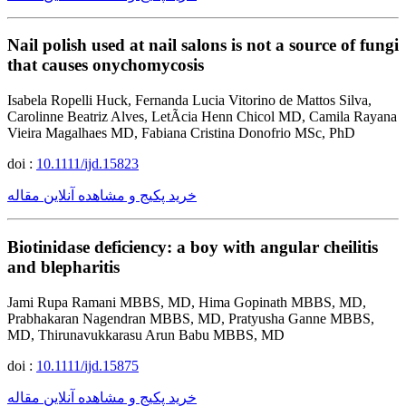
Nail polish used at nail salons is not a source of fungi
that causes onychomycosis
Isabela Ropelli Huck, Fernanda Lucia Vitorino de Mattos Silva,
Carolinne Beatriz Alves, LetÃ­cia Henn Chicol MD, Camila Rayana
Vieira Magalhaes MD, Fabiana Cristina Donofrio MSc, PhD
doi :
10.1111/ijd.15823
خرید پکیج و مشاهده آنلاین مقاله
Biotinidase deficiency: a boy with angular cheilitis
and blepharitis
Jami Rupa Ramani MBBS, MD, Hima Gopinath MBBS, MD,
Prabhakaran Nagendran MBBS, MD, Pratyusha Ganne MBBS,
MD, Thirunavukkarasu Arun Babu MBBS, MD
doi :
10.1111/ijd.15875
خرید پکیج و مشاهده آنلاین مقاله