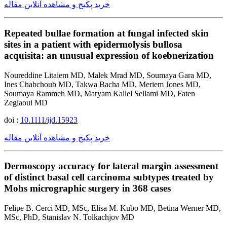
خرید پکیج و مشاهده آنلاین مقاله
Repeated bullae formation at fungal infected skin
sites in a patient with epidermolysis bullosa
acquisita: an unusual expression of koebnerization
Noureddine Litaiem MD, Malek Mrad MD, Soumaya Gara MD,
Ines Chabchoub MD, Takwa Bacha MD, Meriem Jones MD,
Soumaya Rammeh MD, Maryam Kallel Sellami MD, Faten
Zeglaoui MD
doi :
10.1111/ijd.15923
خرید پکیج و مشاهده آنلاین مقاله
Dermoscopy accuracy for lateral margin assessment
of distinct basal cell carcinoma subtypes treated by
Mohs micrographic surgery in 368 cases
Felipe B. Cerci MD, MSc, Elisa M. Kubo MD, Betina Werner MD,
MSc, PhD, Stanislav N. Tolkachjov MD