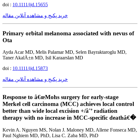
doi :
10.1111/ijd.15655
خرید پکیج و مشاهده آنلاین مقاله
Primary orbital melanoma associated with nevus of
Ota
Ayda Acar MD, Melis Palamar MD, Selen Bayraktaroglu MD,
Taner AkalÄ±n MD, Isil Karaarslan MD
doi :
10.1111/ijd.15873
خرید پکیج و مشاهده آنلاین مقاله
Response to â€œMohs surgery for early-stage
Merkel cell carcinoma (MCC) achieves local control
better than wide local excision +/âˆ’ radiation
therapy with no increase in MCC-specific deathâ€�
Kevin A. Nguyen MS, Nolan J. Maloney MD, Allene Fonseca MD,
Paul Nghiem MD, PhD, Lisa C. Zaba MD, PhD