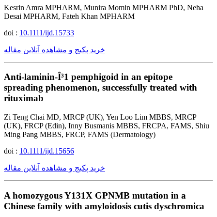
Kesrin Amra MPHARM, Munira Momin MPHARM PhD, Neha
Desai MPHARM, Fateh Khan MPHARM
doi :
10.1111/ijd.15733
خرید پکیج و مشاهده آنلاین مقاله
Anti-laminin-Î³1 pemphigoid in an epitope
spreading phenomenon, successfully treated with
rituximab
Zi Teng Chai MD, MRCP (UK), Yen Loo Lim MBBS, MRCP
(UK), FRCP (Edin), Inny Busmanis MBBS, FRCPA, FAMS, Shiu
Ming Pang MBBS, FRCP, FAMS (Dermatology)
doi :
10.1111/ijd.15656
خرید پکیج و مشاهده آنلاین مقاله
A homozygous Y131X GPNMB mutation in a
Chinese family with amyloidosis cutis dyschromica