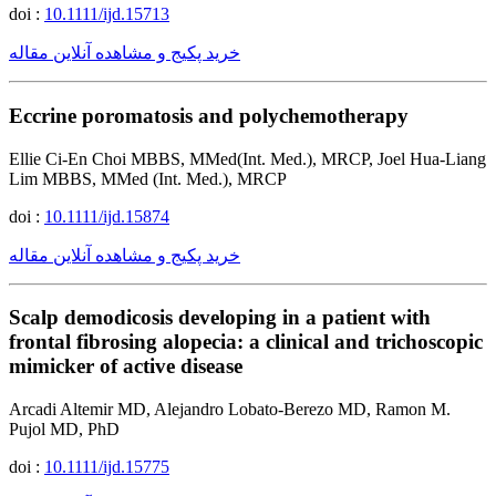
doi :
10.1111/ijd.15713
خرید پکیج و مشاهده آنلاین مقاله
Eccrine poromatosis and polychemotherapy
Ellie Ci-En Choi MBBS, MMed(Int. Med.), MRCP, Joel Hua-Liang
Lim MBBS, MMed (Int. Med.), MRCP
doi :
10.1111/ijd.15874
خرید پکیج و مشاهده آنلاین مقاله
Scalp demodicosis developing in a patient with
frontal fibrosing alopecia: a clinical and trichoscopic
mimicker of active disease
Arcadi Altemir MD, Alejandro Lobato-Berezo MD, Ramon M.
Pujol MD, PhD
doi :
10.1111/ijd.15775