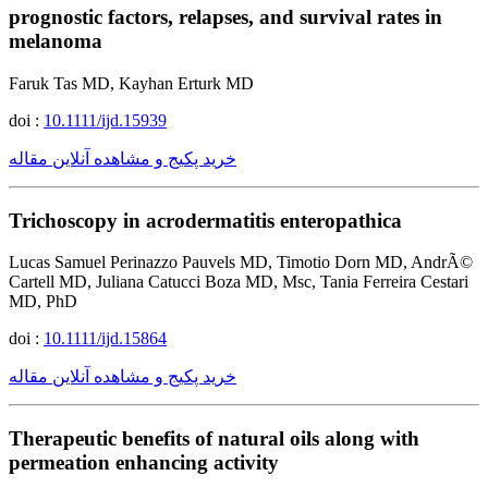
prognostic factors, relapses, and survival rates in
melanoma
Faruk Tas MD, Kayhan Erturk MD
doi :
10.1111/ijd.15939
خرید پکیج و مشاهده آنلاین مقاله
Trichoscopy in acrodermatitis enteropathica
Lucas Samuel Perinazzo Pauvels MD, Timotio Dorn MD, AndrÃ©
Cartell MD, Juliana Catucci Boza MD, Msc, Tania Ferreira Cestari
MD, PhD
doi :
10.1111/ijd.15864
خرید پکیج و مشاهده آنلاین مقاله
Therapeutic benefits of natural oils along with
permeation enhancing activity