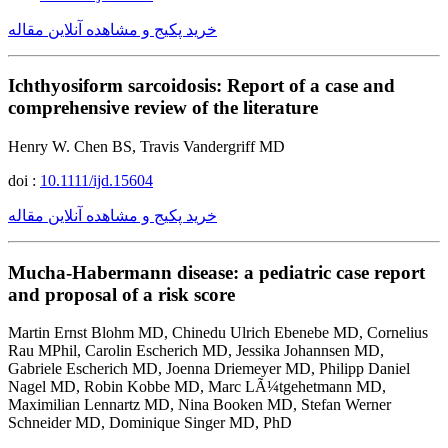
خرید پکیج و مشاهده آنلاین مقاله
Ichthyosiform sarcoidosis: Report of a case and
comprehensive review of the literature
Henry W. Chen BS, Travis Vandergriff MD
doi :
10.1111/ijd.15604
خرید پکیج و مشاهده آنلاین مقاله
Mucha-Habermann disease: a pediatric case report
and proposal of a risk score
Martin Ernst Blohm MD, Chinedu Ulrich Ebenebe MD, Cornelius
Rau MPhil, Carolin Escherich MD, Jessika Johannsen MD,
Gabriele Escherich MD, Joenna Driemeyer MD, Philipp Daniel
Nagel MD, Robin Kobbe MD, Marc LÃ¼tgehetmann MD,
Maximilian Lennartz MD, Nina Booken MD, Stefan Werner
Schneider MD, Dominique Singer MD, PhD