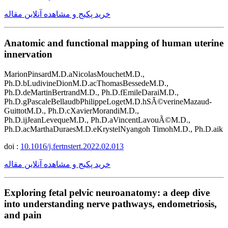
خرید پکیج و مشاهده آنلاین مقاله
Anatomic and functional mapping of human uterine
innervation
MarionPinsardM.D.aNicolasMouchetM.D.,
Ph.D.bLudivineDionM.D.acThomasBessedeM.D.,
Ph.D.deMartinBertrandM.D., Ph.D.fEmileDaraiM.D.,
Ph.D.gPascaleBellaudbPhilippeLogetM.D.hSÃ©verineMazaud-
GuittotM.D., Ph.D.cXavierMorandiM.D.,
Ph.D.ijJeanLevequeM.D., Ph.D.aVincentLavouÃ©M.D.,
Ph.D.acMarthaDuraesM.D.eKrystelNyangoh TimohM.D., Ph.D.aik
doi :
10.1016/j.fertnstert.2022.02.013
خرید پکیج و مشاهده آنلاین مقاله
Exploring fetal pelvic neuroanatomy: a deep dive
into understanding nerve pathways, endometriosis,
and pain