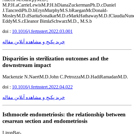
M.P.H.aCarrieLewisM.P.H.bDianaZuckermanPh.D.cDaniel
J.TancrediPh.D.bErynMurphyM.S.bRaeganMcDonald-
MosleyM.D.dSaritaSonalkarM.D.eMarkHathawayM.D.fClaudiaNun
EddyM.S.cEleanor BimlaSchwarzM.D., M.S.b
doi :
10.1016/j.fertnstert.2022.03.001
خرید پکیج و مشاهده آنلاین مقاله
Disparities in sterilization outcomes and the
downstream impact
Mackenzie N.NaertM.D.John C.PetrozzaM.D.HadiRamadanM.D.
doi :
10.1016/j.fertnstert.2022.04.022
خرید پکیج و مشاهده آنلاین مقاله
Isthmocele endometriosis: the relationship between
cesarean section and endometriosis
LironBar-