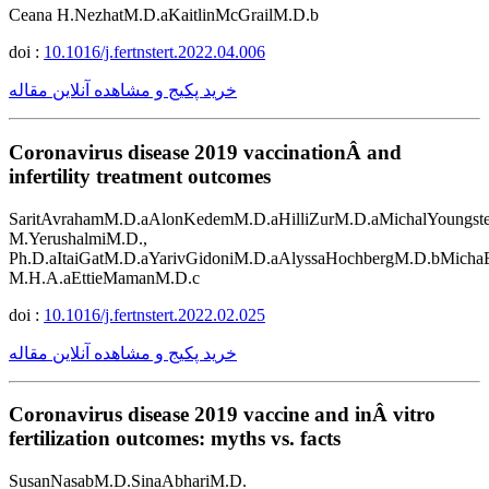
Ceana H.NezhatM.D.aKaitlinMcGrailM.D.b
doi :
10.1016/j.fertnstert.2022.04.006
خرید پکیج و مشاهده آنلاین مقاله
Coronavirus disease 2019 vaccinationÂ and
infertility treatment outcomes
SaritAvrahamM.D.aAlonKedemM.D.aHilliZurM.D.aMichalYoungst
M.YerushalmiM.D.,
Ph.D.aItaiGatM.D.aYarivGidoniM.D.aAlyssaHochbergM.D.bMicha
M.H.A.aEttieMamanM.D.c
doi :
10.1016/j.fertnstert.2022.02.025
خرید پکیج و مشاهده آنلاین مقاله
Coronavirus disease 2019 vaccine and inÂ vitro
fertilization outcomes: myths vs. facts
SusanNasabM.D.SinaAbhariM.D.