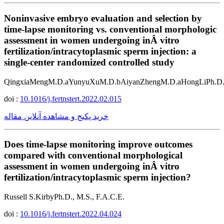
Noninvasive embryo evaluation and selection by
time-lapse monitoring vs. conventional morphologic
assessment in women undergoing inÂ vitro
fertilization/intracytoplasmic sperm injection: a
single-center randomized controlled study
QingxiaMengM.D.aYunyuXuM.D.bAiyanZhengM.D.aHongLiPh.D.
doi :
10.1016/j.fertnstert.2022.02.015
خرید پکیج و مشاهده آنلاین مقاله
Does time-lapse monitoring improve outcomes
compared with conventional morphological
assessment in women undergoing inÂ vitro
fertilization/intracytoplasmic sperm injection?
Russell S.KirbyPh.D., M.S., F.A.C.E.
doi :
10.1016/j.fertnstert.2022.04.024