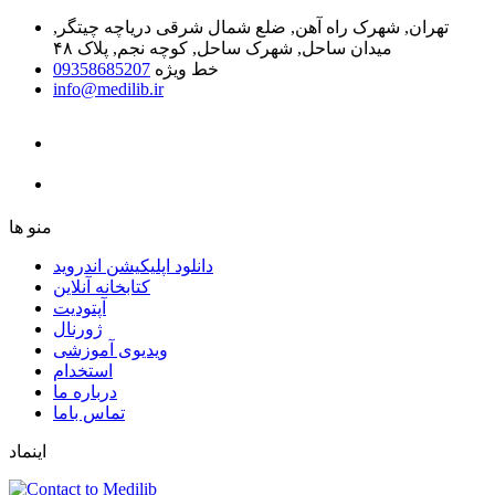
تهران, شهرک راه آهن, ضلع شمال شرقی دریاچه چیتگر,
میدان ساحل, شهرک ساحل, کوچه نجم, پلاک ۴۸
خط ویژه
09358685207
info@medilib.ir
ﻣﻨﻮ ﻫﺎ
دانلود اپلیکیشن اندروید
ﮐﺘﺎﺑﺨﺎﻧﻪ ﺁﻧﻼﯾﻦ
ﺁﭘﺘﻮﺩﯾﺖ
ﮊﻭﺭﻧﺎﻝ
ویدیوی آموزشی
استخدام
درباره ما
ﺗﻤﺎﺱ ﺑﺎﻣﺎ
اینماد