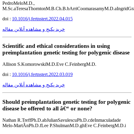
PedroMeloM.D.,
M.Sc.aTeresaThorntonM.B.Ch.B.bArriCoomarasamyM.D.aIngridGra
doi :
10.1016/j.fertnstert.2022.04.015
خرید پکیج و مشاهده آنلاین مقاله
Scientific and ethical considerations in using
preimplantation genetic testing for polygenic disease
Allison S.KomorowskiM.D.Eve C.FeinbergM.D.
doi :
10.1016/j.fertnstert.2022.03.019
خرید پکیج و مشاهده آنلاین مقاله
Should preimplantation genetic testing for polygenic
disease be offered to all â€“ or none?
Nathan R.TreffPh.D.abJulianSavulescuPh.D.cdeInmaculadade
Melo-MartÃ­nPh.D.fLee P.ShulmanM.D.ghEve C.FeinbergM.D.i