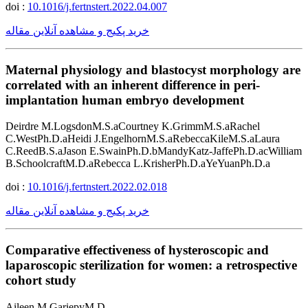
doi :
10.1016/j.fertnstert.2022.04.007
خرید پکیج و مشاهده آنلاین مقاله
Maternal physiology and blastocyst morphology are
correlated with an inherent difference in peri-
implantation human embryo development
Deirdre M.LogsdonM.S.aCourtney K.GrimmM.S.aRachel
C.WestPh.D.aHeidi J.EngelhornM.S.aRebeccaKileM.S.aLaura
C.ReedB.S.aJason E.SwainPh.D.bMandyKatz-JaffePh.D.acWilliam
B.SchoolcraftM.D.aRebecca L.KrisherPh.D.aYeYuanPh.D.a
doi :
10.1016/j.fertnstert.2022.02.018
خرید پکیج و مشاهده آنلاین مقاله
Comparative effectiveness of hysteroscopic and
laparoscopic sterilization for women: a retrospective
cohort study
Aileen M.GariepyM.D.,