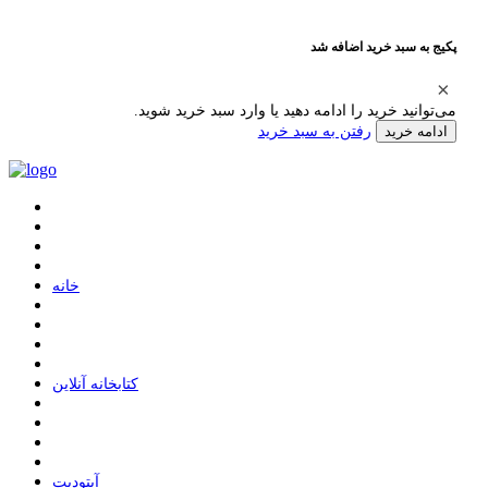
پکیج به سبد خرید اضافه شد
می‌توانید خرید را ادامه دهید یا وارد سبد خرید شوید.
رفتن به سبد خرید
ادامه خرید
ﺧﺎﻧﻪ
ﮐﺘﺎﺑﺨﺎﻧﻪ ﺁﻧﻼﯾﻦ
ﺁﭘﺘﻮﺩﯾﺖ