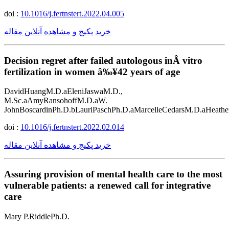
doi :
10.1016/j.fertnstert.2022.04.005
خرید پکیج و مشاهده آنلاین مقاله
Decision regret after failed autologous inÂ vitro
fertilization in women â‰¥42 years of age
DavidHuangM.D.aEleniJaswaM.D.,
M.Sc.aAmyRansohoffM.D.aW.
JohnBoscardinPh.D.bLauriPaschPh.D.aMarcelleCedarsM.D.aHeath
doi :
10.1016/j.fertnstert.2022.02.014
خرید پکیج و مشاهده آنلاین مقاله
Assuring provision of mental health care to the most
vulnerable patients: a renewed call for integrative
care
Mary P.RiddlePh.D.