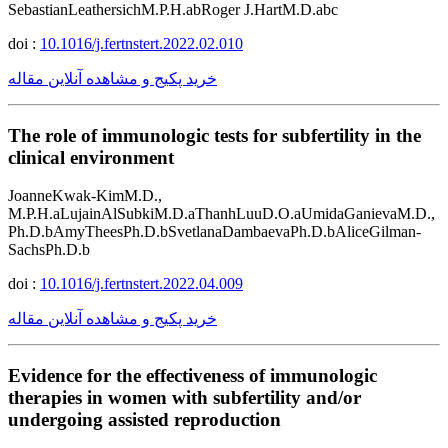
SebastianLeathersichM.P.H.abRoger J.HartM.D.abc
doi :
10.1016/j.fertnstert.2022.02.010
خرید پکیج و مشاهده آنلاین مقاله
The role of immunologic tests for subfertility in the
clinical environment
JoanneKwak-KimM.D.,
M.P.H.aLujainAlSubkiM.D.aThanhLuuD.O.aUmidaGanievaM.D.,
Ph.D.bAmyTheesPh.D.bSvetlanaDambaevaPh.D.bAliceGilman-
SachsPh.D.b
doi :
10.1016/j.fertnstert.2022.04.009
خرید پکیج و مشاهده آنلاین مقاله
Evidence for the effectiveness of immunologic
therapies in women with subfertility and/or
undergoing assisted reproduction