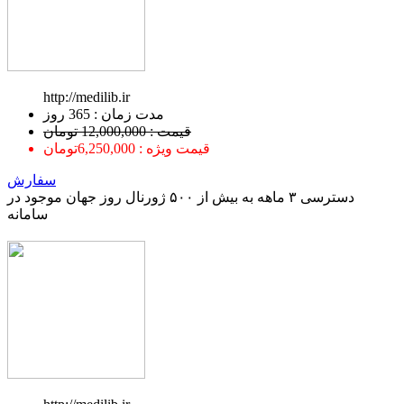
http://medilib.ir
ﻣﺪﺕ ﺯﻣﺎﻥ : 365 ﺭﻭﺯ
قیمت : 12,000,000 تومان
قیمت ویژه : 6,250,000تومان
سفارش
دسترسی ۳ ماهه به بیش از ۵۰۰ ژورنال روز جهان موجود در
سامانه