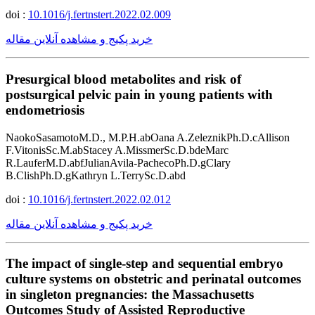
doi :
10.1016/j.fertnstert.2022.02.009
خرید پکیج و مشاهده آنلاین مقاله
Presurgical blood metabolites and risk of
postsurgical pelvic pain in young patients with
endometriosis
NaokoSasamotoM.D., M.P.H.abOana A.ZeleznikPh.D.cAllison
F.VitonisSc.M.abStacey A.MissmerSc.D.bdeMarc
R.LauferM.D.abfJulianAvila-PachecoPh.D.gClary
B.ClishPh.D.gKathryn L.TerrySc.D.abd
doi :
10.1016/j.fertnstert.2022.02.012
خرید پکیج و مشاهده آنلاین مقاله
The impact of single-step and sequential embryo
culture systems on obstetric and perinatal outcomes
in singleton pregnancies: the Massachusetts
Outcomes Study of Assisted Reproductive