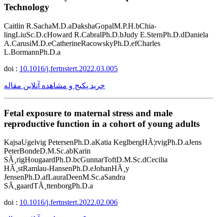
Technology
Caitlin R.SachaM.D.aDakshaGopalM.P.H.bChia-
lingLiuSc.D.cHoward R.CabralPh.D.bJudy E.SternPh.D.dDaniela
A.CarusiM.D.eCatherineRacowskyPh.D.efCharles
L.BormannPh.D.a
doi :
10.1016/j.fertnstert.2022.03.005
خرید پکیج و مشاهده آنلاین مقاله
Fetal exposure to maternal stress and male
reproductive function in a cohort of young adults
KajsaUgelvig PetersenPh.D.aKatia KeglbergHÃ¦rvigPh.D.aJens
PeterBondeD.M.Sc.abKarin
SÃ¸rigHougaardPh.D.bcGunnarToftD.M.Sc.dCecilia
HÃ¸stRamlau-HansenPh.D.eJohanHÃ¸y
JensenPh.D.afLauraDeenM.Sc.aSandra
SÃ¸gaardTÃ¸ttenborgPh.D.a
doi :
10.1016/j.fertnstert.2022.02.006