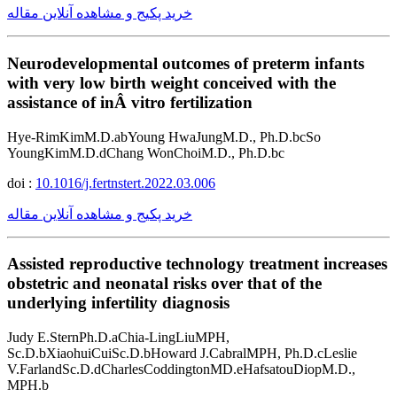
خرید پکیج و مشاهده آنلاین مقاله
Neurodevelopmental outcomes of preterm infants
with very low birth weight conceived with the
assistance of inÂ vitro fertilization
Hye-RimKimM.D.abYoung HwaJungM.D., Ph.D.bcSo
YoungKimM.D.dChang WonChoiM.D., Ph.D.bc
doi :
10.1016/j.fertnstert.2022.03.006
خرید پکیج و مشاهده آنلاین مقاله
Assisted reproductive technology treatment increases
obstetric and neonatal risks over that of the
underlying infertility diagnosis
Judy E.SternPh.D.aChia-LingLiuMPH,
Sc.D.bXiaohuiCuiSc.D.bHoward J.CabralMPH, Ph.D.cLeslie
V.FarlandSc.D.dCharlesCoddingtonMD.eHafsatouDiopM.D.,
MPH.b