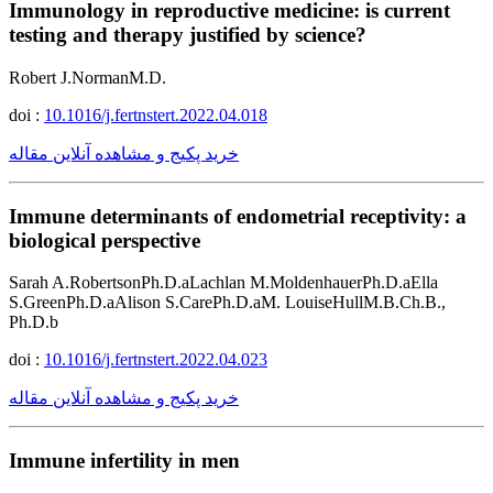
Immunology in reproductive medicine: is current
testing and therapy justified by science?
Robert J.NormanM.D.
doi :
10.1016/j.fertnstert.2022.04.018
خرید پکیج و مشاهده آنلاین مقاله
Immune determinants of endometrial receptivity: a
biological perspective
Sarah A.RobertsonPh.D.aLachlan M.MoldenhauerPh.D.aElla
S.GreenPh.D.aAlison S.CarePh.D.aM. LouiseHullM.B.Ch.B.,
Ph.D.b
doi :
10.1016/j.fertnstert.2022.04.023
خرید پکیج و مشاهده آنلاین مقاله
Immune infertility in men