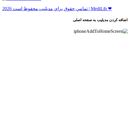
ﺗﻤﺎﻣﻲ ﺣﻘﻮﻕ ﺑﺮاﻱ ﻣﺪﻳﻠﻴﺐ ﻣﺤﻔﻮﻅ اﺳﺖ 2026 | MediLib ❤
اضافه کردن مدیلیب به صفحه اصلی