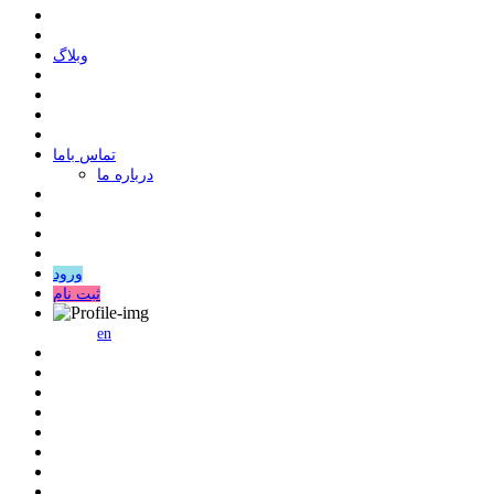
وبلاگ
ﺗﻤﺎﺱ ﺑﺎﻣﺎ
درباره ما
ورود
ثبت نام
en