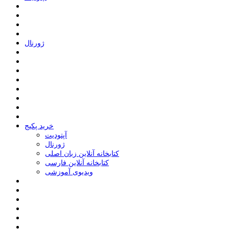
ﮊﻭﺭﻧﺎﻝ
خرید پکیج
ﺁﭘﺘﻮﺩﯾﺖ
ﮊﻭﺭﻧﺎﻝ
کتابخانه آنلاین زبان اصلی
کتابخانه آنلاین فارسی
ویدیوی آموزشی