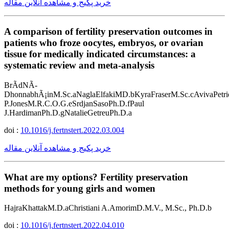
خرید پکیج و مشاهده آنلاین مقاله
A comparison of fertility preservation outcomes in
patients who froze oocytes, embryos, or ovarian
tissue for medically indicated circumstances: a
systematic review and meta-analysis
BrÃ­dNÃ­
DhonnabhÃ¡inM.Sc.aNaglaElfakiMD.bKyraFraserM.Sc.cAvivaPetri
P.JonesM.R.C.O.G.eSrdjanSasoPh.D.fPaul
J.HardimanPh.D.gNatalieGetreuPh.D.a
doi :
10.1016/j.fertnstert.2022.03.004
خرید پکیج و مشاهده آنلاین مقاله
What are my options? Fertility preservation
methods for young girls and women
HajraKhattakM.D.aChristiani A.AmorimD.M.V., M.Sc., Ph.D.b
doi :
10.1016/j.fertnstert.2022.04.010