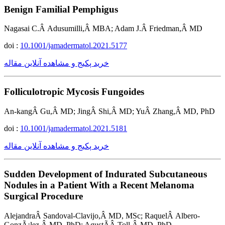
Benign Familial Pemphigus
Nagasai C.Â Adusumilli,Â MBA; Adam J.Â Friedman,Â MD
doi :
10.1001/jamadermatol.2021.5177
خرید پکیج و مشاهده آنلاین مقاله
Folliculotropic Mycosis Fungoides
An-kangÂ Gu,Â MD; JingÂ Shi,Â MD; YuÂ Zhang,Â MD, PhD
doi :
10.1001/jamadermatol.2021.5181
خرید پکیج و مشاهده آنلاین مقاله
Sudden Development of Indurated Subcutaneous
Nodules in a Patient With a Recent Melanoma
Surgical Procedure
AlejandraÂ Sandoval-Clavijo,Â MD, MSc; RaquelÂ Albero-
GonzÃ¡lez,Â MD, PhD; AgustÃ­Â Toll,Â MD, PhD