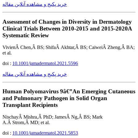
خرید پکیج و مشاهده آنلاین مقاله
Assessment of Changes in Diversity in Dermatology
Clinical Trials Between 2010-2015 and 2015-2020A
Systematic Review
VivienÂ Chen,Â BS; ShifaÂ Akhtar,Â BS; CaiweiÂ Zheng,Â BA;
et al.
doi :
10.1001/jamadermatol.2021.5596
خرید پکیج و مشاهده آنلاین مقاله
Human Polyomavirus 9â€”An Emerging Cutaneous
and Pulmonary Pathogen in Solid Organ
Transplant Recipients
NischayÂ Mishra,Â PhD; JamesÂ Ng,Â BS; Mark
A.Â Strom,Â MD; et al.
doi :
10.1001/jamadermatol.2021.5853