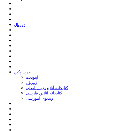
ﮊﻭﺭﻧﺎﻝ
خرید پکیج
ﺁﭘﺘﻮﺩﯾﺖ
ﮊﻭﺭﻧﺎﻝ
کتابخانه آنلاین زبان اصلی
کتابخانه آنلاین فارسی
ویدیوی آموزشی