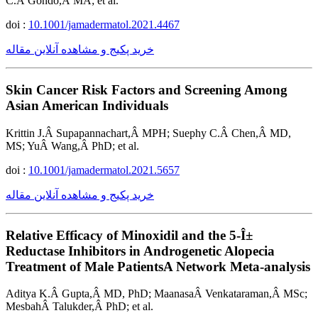
C.Â Gondo,Â MA; et al.
doi :
10.1001/jamadermatol.2021.4467
خرید پکیج و مشاهده آنلاین مقاله
Skin Cancer Risk Factors and Screening Among
Asian American Individuals
Krittin J.Â Supapannachart,Â MPH; Suephy C.Â Chen,Â MD,
MS; YuÂ Wang,Â PhD; et al.
doi :
10.1001/jamadermatol.2021.5657
خرید پکیج و مشاهده آنلاین مقاله
Relative Efficacy of Minoxidil and the 5-Î±
Reductase Inhibitors in Androgenetic Alopecia
Treatment of Male PatientsA Network Meta-analysis
Aditya K.Â Gupta,Â MD, PhD; MaanasaÂ Venkataraman,Â MSc;
MesbahÂ Talukder,Â PhD; et al.