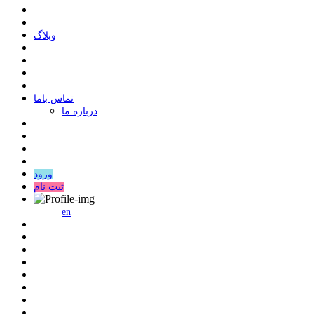
وبلاگ
ﺗﻤﺎﺱ ﺑﺎﻣﺎ
درباره ما
ورود
ثبت نام
en