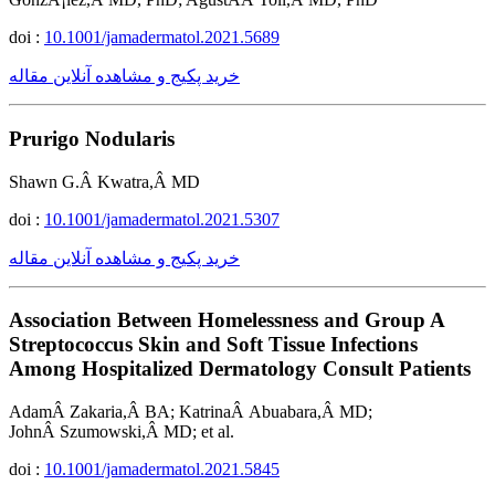
doi :
10.1001/jamadermatol.2021.5689
خرید پکیج و مشاهده آنلاین مقاله
Prurigo Nodularis
Shawn G.Â Kwatra,Â MD
doi :
10.1001/jamadermatol.2021.5307
خرید پکیج و مشاهده آنلاین مقاله
Association Between Homelessness and Group A
Streptococcus Skin and Soft Tissue Infections
Among Hospitalized Dermatology Consult Patients
AdamÂ Zakaria,Â BA; KatrinaÂ Abuabara,Â MD;
JohnÂ Szumowski,Â MD; et al.
doi :
10.1001/jamadermatol.2021.5845