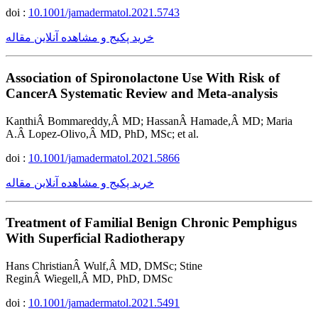
doi :
10.1001/jamadermatol.2021.5743
خرید پکیج و مشاهده آنلاین مقاله
Association of Spironolactone Use With Risk of
CancerA Systematic Review and Meta-analysis
KanthiÂ Bommareddy,Â MD; HassanÂ Hamade,Â MD; Maria
A.Â Lopez-Olivo,Â MD, PhD, MSc; et al.
doi :
10.1001/jamadermatol.2021.5866
خرید پکیج و مشاهده آنلاین مقاله
Treatment of Familial Benign Chronic Pemphigus
With Superficial Radiotherapy
Hans ChristianÂ Wulf,Â MD, DMSc; Stine
ReginÂ Wiegell,Â MD, PhD, DMSc
doi :
10.1001/jamadermatol.2021.5491