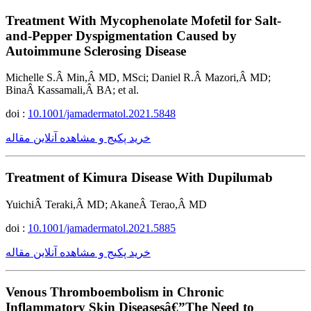
Treatment With Mycophenolate Mofetil for Salt-
and-Pepper Dyspigmentation Caused by
Autoimmune Sclerosing Disease
Michelle S.Â Min,Â MD, MSci; Daniel R.Â Mazori,Â MD;
BinaÂ Kassamali,Â BA; et al.
doi :
10.1001/jamadermatol.2021.5848
خرید پکیج و مشاهده آنلاین مقاله
Treatment of Kimura Disease With Dupilumab
YuichiÂ Teraki,Â MD; AkaneÂ Terao,Â MD
doi :
10.1001/jamadermatol.2021.5885
خرید پکیج و مشاهده آنلاین مقاله
Venous Thromboembolism in Chronic
Inflammatory Skin Diseasesâ€”The Need to