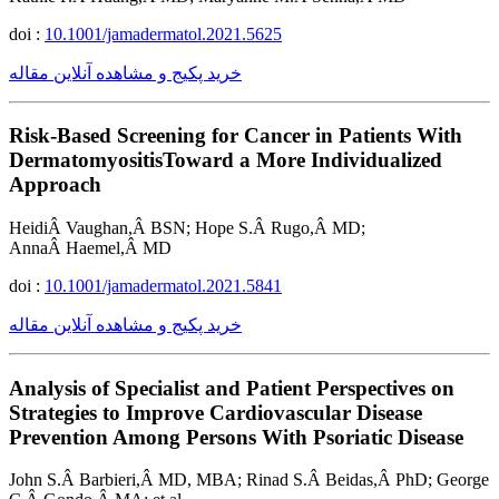
doi :
10.1001/jamadermatol.2021.5625
خرید پکیج و مشاهده آنلاین مقاله
Risk-Based Screening for Cancer in Patients With
DermatomyositisToward a More Individualized
Approach
HeidiÂ Vaughan,Â BSN; Hope S.Â Rugo,Â MD;
AnnaÂ Haemel,Â MD
doi :
10.1001/jamadermatol.2021.5841
خرید پکیج و مشاهده آنلاین مقاله
Analysis of Specialist and Patient Perspectives on
Strategies to Improve Cardiovascular Disease
Prevention Among Persons With Psoriatic Disease
John S.Â Barbieri,Â MD, MBA; Rinad S.Â Beidas,Â PhD; George