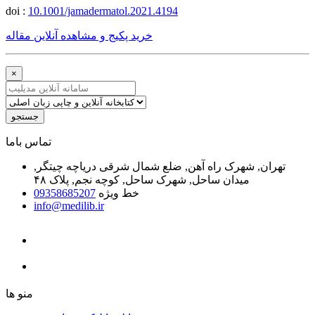
doi :
10.1001/jamadermatol.2021.4194
خرید پکیج و مشاهده آنلاین مقاله
×
جستجو
ﺗﻤﺎﺱ ﺑﺎﻣﺎ
تهران, شهرک راه آهن, ضلع شمال شرقی دریاچه چیتگر,
میدان ساحل, شهرک ساحل, کوچه نجم, پلاک ۴۸
خط ویژه
09358685207
info@medilib.ir
ﻣﻨﻮ ﻫﺎ