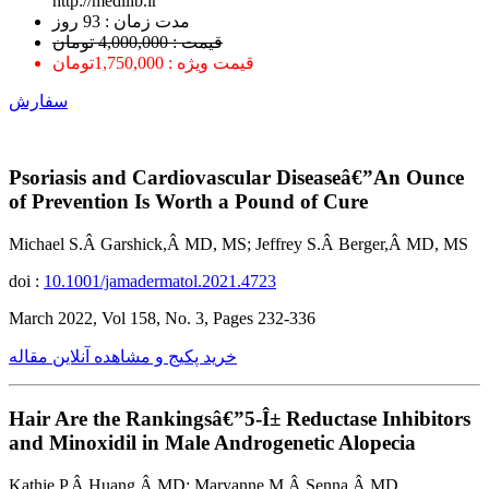
http://medilib.ir
ﻣﺪﺕ ﺯﻣﺎﻥ : 93 ﺭﻭﺯ
قیمت : 4,000,000 تومان
قیمت ویژه : 1,750,000تومان
سفارش
Psoriasis and Cardiovascular Diseaseâ€”An Ounce
of Prevention Is Worth a Pound of Cure
Michael S.Â Garshick,Â MD, MS; Jeffrey S.Â Berger,Â MD, MS
doi :
10.1001/jamadermatol.2021.4723
March 2022, Vol 158, No. 3, Pages 232-336
خرید پکیج و مشاهده آنلاین مقاله
Hair Are the Rankingsâ€”5-Î± Reductase Inhibitors
and Minoxidil in Male Androgenetic Alopecia
Kathie P.Â Huang,Â MD; Maryanne M.Â Senna,Â MD