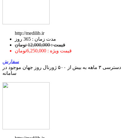
http://medilib.ir
ﻣﺪﺕ ﺯﻣﺎﻥ : 365 ﺭﻭﺯ
قیمت : 12,000,000 تومان
قیمت ویژه : 6,250,000تومان
سفارش
دسترسی ۳ ماهه به بیش از ۵۰۰ ژورنال روز جهان موجود در
سامانه