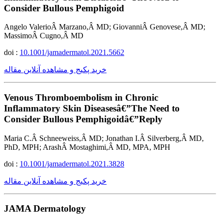
Consider Bullous Pemphigoid
Angelo ValerioÂ Marzano,Â MD; GiovanniÂ Genovese,Â MD;
MassimoÂ Cugno,Â MD
doi :
10.1001/jamadermatol.2021.5662
خرید پکیج و مشاهده آنلاین مقاله
Venous Thromboembolism in Chronic
Inflammatory Skin Diseasesâ€”The Need to
Consider Bullous Pemphigoidâ€”Reply
Maria C.Â Schneeweiss,Â MD; Jonathan I.Â Silverberg,Â MD,
PhD, MPH; ArashÂ Mostaghimi,Â MD, MPA, MPH
doi :
10.1001/jamadermatol.2021.3828
خرید پکیج و مشاهده آنلاین مقاله
JAMA Dermatology