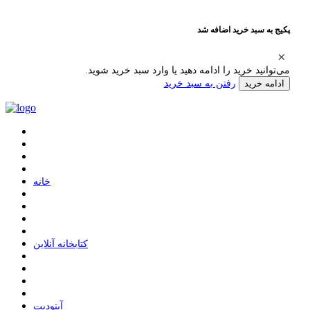
پکیج به سبد خرید اضافه شد
می‌توانید خرید را ادامه دهید یا وارد سبد خرید شوید.
رفتن به سبد خرید
ادامه خرید
ﺧﺎﻧﻪ
ﮐﺘﺎﺑﺨﺎﻧﻪ ﺁﻧﻼﯾﻦ
ﺁﭘﺘﻮﺩﯾﺖ