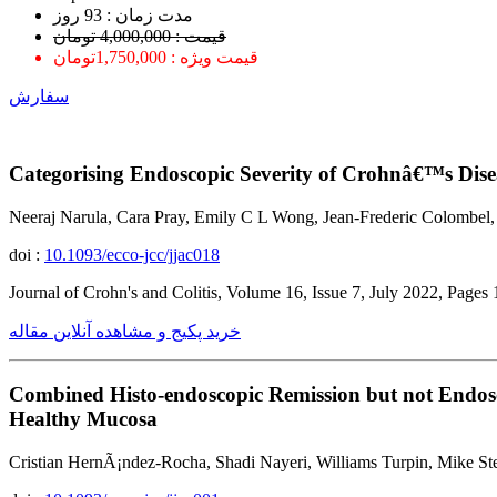
ﻣﺪﺕ ﺯﻣﺎﻥ : 93 ﺭﻭﺯ
قیمت : 4,000,000 تومان
قیمت ویژه : 1,750,000تومان
سفارش
Categorising Endoscopic Severity of Crohnâ€™s Dis
Neeraj Narula, Cara Pray, Emily C L Wong, Jean-Frederic Colombel,
doi :
10.1093/ecco-jcc/jjac018
Journal of Crohn's and Colitis, Volume 16, Issue 7, July 2022, Page
خرید پکیج و مشاهده آنلاین مقاله
Combined Histo-endoscopic Remission but not Endoscop
Healthy Mucosa
Cristian HernÃ¡ndez-Rocha, Shadi Nayeri, Williams Turpin, Mike St