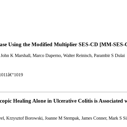
ease Using the Modified Multiplier SES-CD [MM-SES-
 John K Marshall, Marco Daperno, Walter Reinisch, Parambir S Dulai
s 1011â€“1019
ic Healing Alone in Ulcerative Colitis is Associated 
eel, Krzysztof Borowski, Joanne M Stempak, James Conner, Mark S Si