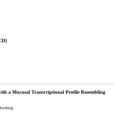
CD]
with a Mucosal Transcriptional Profile Resembling
lverberg