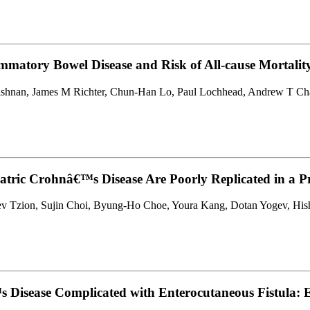
mmatory Bowel Disease and Risk of All-cause Mortalit
ishnan, James M Richter, Chun-Han Lo, Paul Lochhead, Andrew T Ch
iatric Crohnâ€™s Disease Are Poorly Replicated in a P
ev Tzion, Sujin Choi, Byung-Ho Choe, Youra Kang, Dotan Yogev, Hisha
 Disease Complicated with Enterocutaneous Fistul