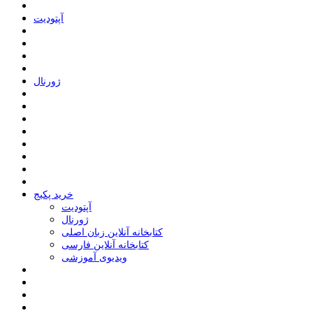
ﺁﭘﺘﻮﺩﯾﺖ
ﮊﻭﺭﻧﺎﻝ
خرید پکیج
ﺁﭘﺘﻮﺩﯾﺖ
ﮊﻭﺭﻧﺎﻝ
کتابخانه آنلاین زبان اصلی
کتابخانه آنلاین فارسی
ویدیوی آموزشی