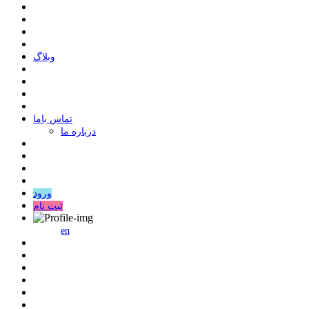
وبلاگ
ﺗﻤﺎﺱ ﺑﺎﻣﺎ
درباره ما
ورود
ثبت نام
en