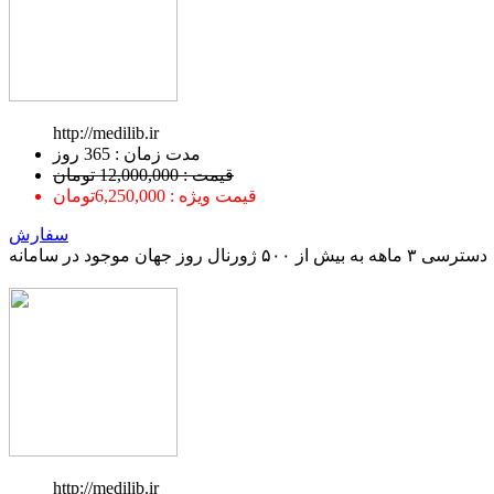
http://medilib.ir
ﻣﺪﺕ ﺯﻣﺎﻥ : 365 ﺭﻭﺯ
قیمت : 12,000,000 تومان
قیمت ویژه : 6,250,000تومان
سفارش
دسترسی ۳ ماهه به بیش از ۵۰۰ ژورنال روز جهان موجود در سامانه
http://medilib.ir