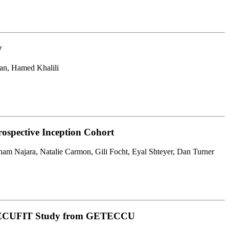
y
an, Hamed Khalili
rospective Inception Cohort
m Najara, Natalie Carmon, Gili Focht, Eyal Shteyer, Dan Turner
a: ECUFIT Study from GETECCU