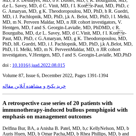
MD, a S. Deshayes, MD, b P. Dusser, MD, c R. Bourguiba, MD,
d,e L. Savey, MD, d C. Vinit, MD, f I. Kone-Paut, MD, PhD, c
G. Amaryan, MD, g K. Theodoropoulou, MD, PhD, h R. Guedri,
MD, i J. Pachlopnik, MD, PhD, j,k A. Belot, MD, PhD, l I. Melki,
MD, m N. Perveen Maldar, MD, n JIR cohort investigators, V.
Hentgen, MD, f and S. Georgin-Lavialle, MD, PhDMD, c R.
Bourguiba, MD, d,e L. Savey, MD, d C.Vinit, MD, f I. Kone-
Paut, MD, PhD, c G.Amaryan, MD, g K. Theodoropoulou, MD,
PhD, hR. Guedri, MD, i J. Pachlopnik, MD, PhD, j,k A.Belot, MD,
PhD, l I. Melki, MD, m N. PerveenMaldar, MD, n JIR cohort
investigators, V.Hentgen, MD, f and S. Georgin-Lavialle, MD,PhD
doi :
10.1016/j.jaad.2022.08.015
Volume 87, Issue 6, December 2022, Pages 1391-1394
خرید پکیج و مشاهده آنلاین مقاله
A retrospective case series of 20 patients with
immunotherapy-induced bullous pemphigoid with
emphasis on management outcomes
Delfina Bur, BA, a Anisha B. Patel, MD, b,c KellyNelson, MD, b
Auris Huen, MD, b Omar Pacha,MD, b Rhea Phillips, MD, b and