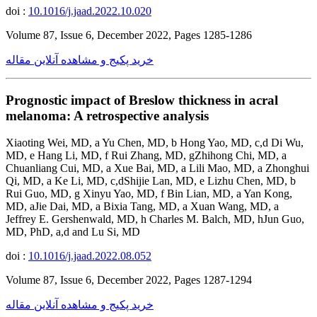
doi :
10.1016/j.jaad.2022.10.020
Volume 87, Issue 6, December 2022, Pages 1285-1286
خرید پکیج و مشاهده آنلاین مقاله
Prognostic impact of Breslow thickness in acral
melanoma: A retrospective analysis
Xiaoting Wei, MD, a Yu Chen, MD, b Hong Yao, MD, c,d Di Wu,
MD, e Hang Li, MD, f Rui Zhang, MD, gZhihong Chi, MD, a
Chuanliang Cui, MD, a Xue Bai, MD, a Lili Mao, MD, a Zhonghui
Qi, MD, a Ke Li, MD, c,dShijie Lan, MD, e Lizhu Chen, MD, b
Rui Guo, MD, g Xinyu Yao, MD, f Bin Lian, MD, a Yan Kong,
MD, aJie Dai, MD, a Bixia Tang, MD, a Xuan Wang, MD, a
Jeffrey E. Gershenwald, MD, h Charles M. Balch, MD, hJun Guo,
MD, PhD, a,d and Lu Si, MD
doi :
10.1016/j.jaad.2022.08.052
Volume 87, Issue 6, December 2022, Pages 1287-1294
خرید پکیج و مشاهده آنلاین مقاله