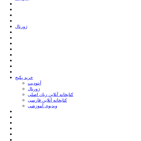
ﮊﻭﺭﻧﺎﻝ
خرید پکیج
ﺁﭘﺘﻮﺩﯾﺖ
ﮊﻭﺭﻧﺎﻝ
کتابخانه آنلاین زبان اصلی
کتابخانه آنلاین فارسی
ویدیوی آموزشی