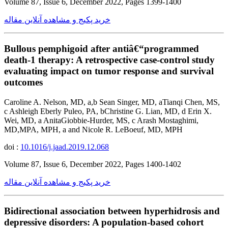
Volume 87, Issue 6, December 2022, Pages 1399-1400
خرید پکیج و مشاهده آنلاین مقاله
Bullous pemphigoid after antiâ€“programmed
death-1 therapy: A retrospective case-control study
evaluating impact on tumor response and survival
outcomes
Caroline A. Nelson, MD, a,b Sean Singer, MD, aTianqi Chen, MS,
c Ashleigh Eberly Puleo, PA, bChristine G. Lian, MD, d Erin X.
Wei, MD, a AnitaGiobbie-Hurder, MS, c Arash Mostaghimi,
MD,MPA, MPH, a and Nicole R. LeBoeuf, MD, MPH
doi :
10.1016/j.jaad.2019.12.068
Volume 87, Issue 6, December 2022, Pages 1400-1402
خرید پکیج و مشاهده آنلاین مقاله
Bidirectional association between hyperhidrosis and
depressive disorders: A population-based cohort