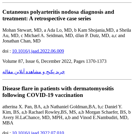
Cutaneous polyarteritis nodosa diagnosis and
treatment: A retrospective case series
Mohan Stewart, MD, a Ada Lo, MD, b Kam Shojania,MD, a Sheila
Au, MD, c Michael A. Seidman, MD, dJan P. Dutz, MD, a,c and
Jonathan Chan, MD
doi :
10.1016/j.jaad.2022.06.009
Volume 87, Issue 6, December 2022, Pages 1370-1373
خرید پکیج و مشاهده آنلاین مقاله
Disease flare in patients with dermatomyositis
following COVID-19 vaccination
atherina X. Pan, BA, a,b Nathaniel Goldman,BA, b,c Daniel Y.
Kim, BS, a,b Rachael Rowley,BS, MS, a,b Morgan Schaefer, BS, b
Avery H.LaChance, MD, MPH, a,b and Vinod E.Nambudiri, MD,
MBA
doi :
10.1016/j.jaad.2022.07.010