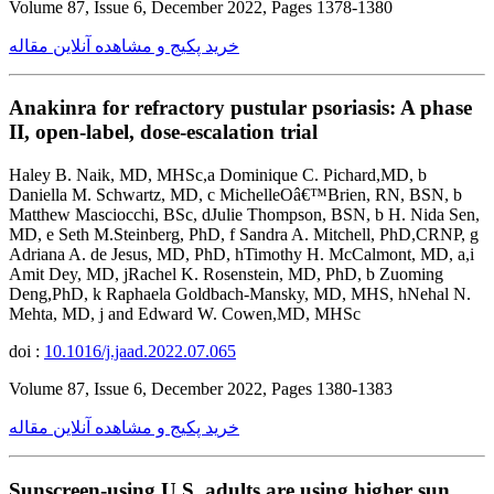
Volume 87, Issue 6, December 2022, Pages 1378-1380
خرید پکیج و مشاهده آنلاین مقاله
Anakinra for refractory pustular psoriasis: A phase
II, open-label, dose-escalation trial
Haley B. Naik, MD, MHSc,a Dominique C. Pichard,MD, b
Daniella M. Schwartz, MD, c MichelleOâ€™Brien, RN, BSN, b
Matthew Masciocchi, BSc, dJulie Thompson, BSN, b H. Nida Sen,
MD, e Seth M.Steinberg, PhD, f Sandra A. Mitchell, PhD,CRNP, g
Adriana A. de Jesus, MD, PhD, hTimothy H. McCalmont, MD, a,i
Amit Dey, MD, jRachel K. Rosenstein, MD, PhD, b Zuoming
Deng,PhD, k Raphaela Goldbach-Mansky, MD, MHS, hNehal N.
Mehta, MD, j and Edward W. Cowen,MD, MHSc
doi :
10.1016/j.jaad.2022.07.065
Volume 87, Issue 6, December 2022, Pages 1380-1383
خرید پکیج و مشاهده آنلاین مقاله
Sunscreen-using U.S. adults are using higher sun