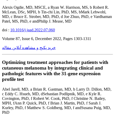
Alexis Ogdie, MD, MSCE, a Ryan W. Harrison, MS, b Robert R.
McLean, DSc, MPH, b Tin-chi Lin, PhD, MS, bMark Lebwohl,
MD, c Bruce E. Strober, MD, PhD, d Joe Zhuo, PhD, e Vardhaman
Patel, MS, PhD, e andPhilip J. Mease, MD
doi :
10.1016/j.jaad.2022.07.060
Volume 87, Issue 6, December 2022, Pages 1303-1311
خرید پکیج و مشاهده آنلاین مقاله
Optimizing treatment approaches for patients with
cutaneous melanoma by integrating clinical and
pathologic features with the 31-gene expression
profile test
Abel Jarell, MD, a Brian R. Gastman, MD, b Larry D. Dillon, MD,
c Eddy C. Hsueh, MD, dSebastian Podlipnik, MD, e Kyle R.
Covington, PhD, f Robert W. Cook, PhD, f Christine N. Bailey,
MPH, fAnn P. Quick, PhD, f Brian J. Martin, PhD, f Sarah J.
Kurley, PhD, f Matthew S. Goldberg, MD, f andSusana Puig, MD,
PhD