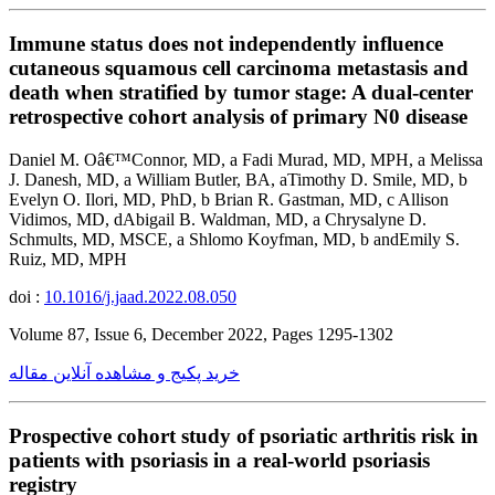
Immune status does not independently influence
cutaneous squamous cell carcinoma metastasis and
death when stratified by tumor stage: A dual-center
retrospective cohort analysis of primary N0 disease
Daniel M. Oâ€™Connor, MD, a Fadi Murad, MD, MPH, a Melissa
J. Danesh, MD, a William Butler, BA, aTimothy D. Smile, MD, b
Evelyn O. Ilori, MD, PhD, b Brian R. Gastman, MD, c Allison
Vidimos, MD, dAbigail B. Waldman, MD, a Chrysalyne D.
Schmults, MD, MSCE, a Shlomo Koyfman, MD, b andEmily S.
Ruiz, MD, MPH
doi :
10.1016/j.jaad.2022.08.050
Volume 87, Issue 6, December 2022, Pages 1295-1302
خرید پکیج و مشاهده آنلاین مقاله
Prospective cohort study of psoriatic arthritis risk in
patients with psoriasis in a real-world psoriasis
registry