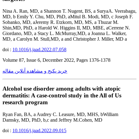
Nina A. Ran, MD, a Shannon T. Nugent, BS, a SuryaA. Veerabagu,
MD, b Emily Y. Chu, MD, PhD, aMitul B. Modi, MD, c Joseph F.
Sobanko, MD, aJeremy R. Etzkorn, MD, MS, a Thuzar M.
Shin,MD, PhD, a Harold W. Higgins II, MD, MBE, aCerrene N.
Giordano, MD, a Stacy L. McMurray,MD, a Joanna L. Walker,
MD, a Carolyn M. Stull,MD, a and Christopher J. Miller, MD a
doi :
10.1016/j.jaad.2022.07.058
Volume 87, Issue 6, December 2022, Pages 1376-1378
خرید پکیج و مشاهده آنلاین مقاله
Alcohol use disorder among adults with atopic
dermatitis: A case-control study in the All of Us
research program
Ryan Fan, BA, a Audrey C. Leasure, MD, MHS, bWilliam
Damsky, MD, PhD, b,c and Jeffrey M.Cohen, MD
doi :
10.1016/j.jaad.2022.09.015