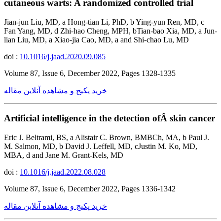
cutaneous warts: A randomized controlled trial
Jian-jun Liu, MD, a Hong-tian Li, PhD, b Ying-yun Ren, MD, c
Fan Yang, MD, d Zhi-hao Cheng, MPH, bTian-bao Xia, MD, a Jun-
lian Liu, MD, a Xiao-jia Cao, MD, a and Shi-chao Lu, MD
doi :
10.1016/j.jaad.2020.09.085
Volume 87, Issue 6, December 2022, Pages 1328-1335
خرید پکیج و مشاهده آنلاین مقاله
Artificial intelligence in the detection ofÂ skin cancer
Eric J. Beltrami, BS, a Alistair C. Brown, BMBCh, MA, b Paul J.
M. Salmon, MD, b David J. Leffell, MD, cJustin M. Ko, MD,
MBA, d and Jane M. Grant-Kels, MD
doi :
10.1016/j.jaad.2022.08.028
Volume 87, Issue 6, December 2022, Pages 1336-1342
خرید پکیج و مشاهده آنلاین مقاله