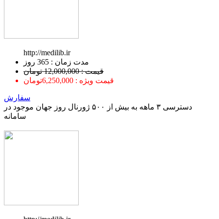
http://medilib.ir
ﻣﺪﺕ ﺯﻣﺎﻥ : 365 ﺭﻭﺯ
قیمت : 12,000,000 تومان
قیمت ویژه : 6,250,000تومان
سفارش
دسترسی ۳ ماهه به بیش از ۵۰۰ ژورنال روز جهان موجود در
سامانه