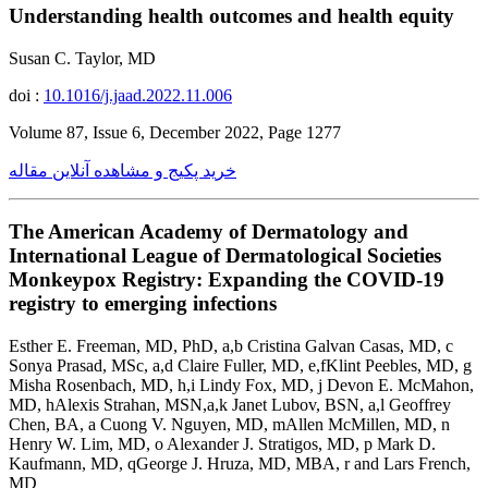
Understanding health outcomes and health equity
Susan C. Taylor, MD
doi :
10.1016/j.jaad.2022.11.006
Volume 87, Issue 6, December 2022, Page 1277
خرید پکیج و مشاهده آنلاین مقاله
The American Academy of Dermatology and
International League of Dermatological Societies
Monkeypox Registry: Expanding the COVID-19
registry to emerging infections
Esther E. Freeman, MD, PhD, a,b Cristina Galvan Casas, MD, c
Sonya Prasad, MSc, a,d Claire Fuller, MD, e,fKlint Peebles, MD, g
Misha Rosenbach, MD, h,i Lindy Fox, MD, j Devon E. McMahon,
MD, hAlexis Strahan, MSN,a,k Janet Lubov, BSN, a,l Geoffrey
Chen, BA, a Cuong V. Nguyen, MD, mAllen McMillen, MD, n
Henry W. Lim, MD, o Alexander J. Stratigos, MD, p Mark D.
Kaufmann, MD, qGeorge J. Hruza, MD, MBA, r and Lars French,
MD