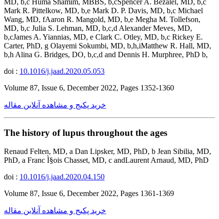
MD, b,c Huma Shamim, MBBS, b,cSpencer A. Bezalel, MD, b,c
Mark R. Pittelkow, MD, b,e Mark D. P. Davis, MD, b,c Michael
Wang, MD, fAaron R. Mangold, MD, b,e Megha M. Tollefson,
MD, b,c Julia S. Lehman, MD, b,c,d Alexander Meves, MD,
b,cJames A. Yiannias, MD, e Clark C. Otley, MD, b,c Rickey E.
Carter, PhD, g Olayemi Sokumbi, MD, b,h,iMatthew R. Hall, MD,
b,h Alina G. Bridges, DO, b,c,d and Dennis H. Murphree, PhD b,
doi :
10.1016/j.jaad.2020.05.053
Volume 87, Issue 6, December 2022, Pages 1352-1360
خرید پکیج و مشاهده آنلاین مقاله
The history of lupus throughout the ages
Renaud Felten, MD, a Dan Lipsker, MD, PhD, b Jean Sibilia, MD,
PhD, a Franc Ì§ois Chasset, MD, c andLaurent Arnaud, MD, PhD
doi :
10.1016/j.jaad.2020.04.150
Volume 87, Issue 6, December 2022, Pages 1361-1369
خرید پکیج و مشاهده آنلاین مقاله