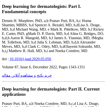
Deep learning for dermatologists: Part I.
Fundamental concepts
Dennis H. Murphree, PhD, a,b Pranav Puri, BA, b,c Huma
Shamim, MBBS, b,d Spencer A. Bezalel, MD, b,dLisa A. Drage,
MD, b,d Michael Wang, MD, e Mark R. Pittelkow, MD, b,f Rickey
E. Carter, PhD, gMark D. P. Davis, MD, b,d Alina G. Bridges, DO,
b,d,h Aaron R. Mangold, MD, b,f James A. Yiannias, MD, fMegha
M. Tollefson, MD, b,d Julia S. Lehman, MD, b,d,h Alexander
Meves, MD, b,d Clark C. Otley, MD, b,dOlayemi Sokumbi, MD,
b,i,j Matthew R. Hall, MD, b,i and Nneka Comfere, MD
doi :
10.1016/j.jaad.2020.05.056
Volume 87, Issue 6, December 2022, Pages 1343-1351
خرید پکیج و مشاهده آنلاین مقاله
Deep learning for dermatologists: Part II. Current
applications
Pranav Puri, BA, a,b Nneka Comfere, MD, b,c,d Lisa A. Drage,