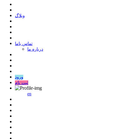
وبلاگ
ﺗﻤﺎﺱ ﺑﺎﻣﺎ
درباره ما
ورود
ثبت نام
en