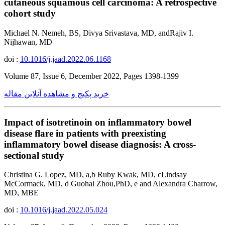
cutaneous squamous cell carcinoma: A retrospective
cohort study
Michael N. Nemeh, BS, Divya Srivastava, MD, andRajiv I.
Nijhawan, MD
doi :
10.1016/j.jaad.2022.06.1168
Volume 87, Issue 6, December 2022, Pages 1398-1399
خرید پکیج و مشاهده آنلاین مقاله
Impact of isotretinoin on inflammatory bowel
disease flare in patients with preexisting
inflammatory bowel disease diagnosis: A cross-
sectional study
Christina G. Lopez, MD, a,b Ruby Kwak, MD, cLindsay
McCormack, MD, d Guohai Zhou,PhD, e and Alexandra Charrow,
MD, MBE
doi :
10.1016/j.jaad.2022.05.024