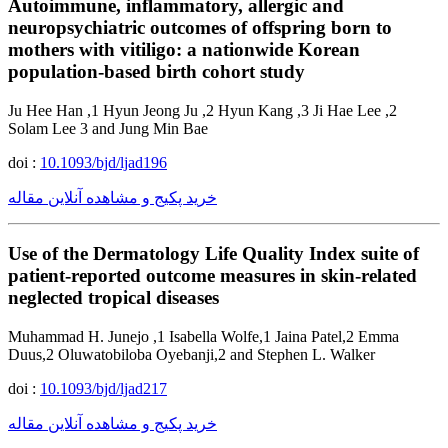
Autoimmune, inflammatory, allergic and
neuropsychiatric outcomes of offspring born to
mothers with vitiligo: a nationwide Korean
population-based birth cohort study
Ju Hee Han ,1 Hyun Jeong Ju ,2 Hyun Kang ,3 Ji Hae Lee ,2
Solam Lee 3 and Jung Min Bae
doi :
10.1093/bjd/ljad196
خرید پکیج و مشاهده آنلاین مقاله
Use of the Dermatology Life Quality Index suite of
patient-reported outcome measures in skin-related
neglected tropical diseases
Muhammad H. Junejo ,1 Isabella Wolfe,1 Jaina Patel,2 Emma
Duus,2 Oluwatobiloba Oyebanji,2 and Stephen L. Walker
doi :
10.1093/bjd/ljad217
خرید پکیج و مشاهده آنلاین مقاله