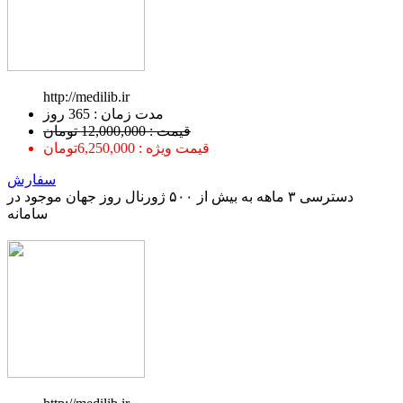
http://medilib.ir
ﻣﺪﺕ ﺯﻣﺎﻥ : 365 ﺭﻭﺯ
قیمت : 12,000,000 تومان
قیمت ویژه : 6,250,000تومان
سفارش
دسترسی ۳ ماهه به بیش از ۵۰۰ ژورنال روز جهان موجود در
سامانه