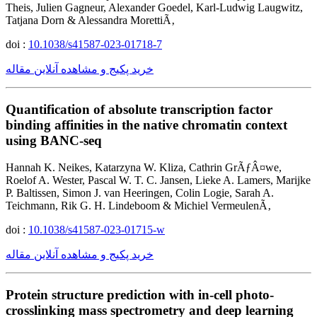
Theis, Julien Gagneur, Alexander Goedel, Karl-Ludwig Laugwitz,
Tatjana Dorn & Alessandra MorettiÃ‚
doi :
10.1038/s41587-023-01718-7
خرید پکیج و مشاهده آنلاین مقاله
Quantification of absolute transcription factor
binding affinities in the native chromatin context
using BANC-seq
Hannah K. Neikes, Katarzyna W. Kliza, Cathrin GrÃƒÂ¤we,
Roelof A. Wester, Pascal W. T. C. Jansen, Lieke A. Lamers, Marijke
P. Baltissen, Simon J. van Heeringen, Colin Logie, Sarah A.
Teichmann, Rik G. H. Lindeboom & Michiel VermeulenÃ‚
doi :
10.1038/s41587-023-01715-w
خرید پکیج و مشاهده آنلاین مقاله
Protein structure prediction with in-cell photo-
crosslinking mass spectrometry and deep learning