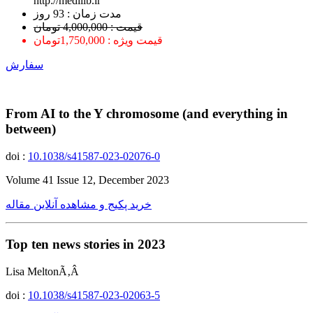
http://medilib.ir
ﻣﺪﺕ ﺯﻣﺎﻥ : 93 ﺭﻭﺯ
قیمت : 4,000,000 تومان
قیمت ویژه : 1,750,000تومان
سفارش
From AI to the Y chromosome (and everything in
between)
doi :
10.1038/s41587-023-02076-0
Volume 41 Issue 12, December 2023
خرید پکیج و مشاهده آنلاین مقاله
Top ten news stories in 2023
Lisa MeltonÃ‚Â
doi :
10.1038/s41587-023-02063-5