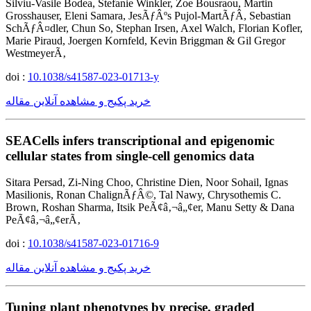
Silviu-Vasile Bodea, Stefanie Winkler, Zoe Bousraou, Martin
Grosshauser, Eleni Samara, JesÃƒÂºs Pujol-MartÃƒÂ­, Sebastian
SchÃƒÂ¤dler, Chun So, Stephan Irsen, Axel Walch, Florian Kofler,
Marie Piraud, Joergen Kornfeld, Kevin Briggman & Gil Gregor
WestmeyerÃ‚
doi :
10.1038/s41587-023-01713-y
خرید پکیج و مشاهده آنلاین مقاله
SEACells infers transcriptional and epigenomic
cellular states from single-cell genomics data
Sitara Persad, Zi-Ning Choo, Christine Dien, Noor Sohail, Ignas
Masilionis, Ronan ChalignÃƒÂ©, Tal Nawy, Chrysothemis C.
Brown, Roshan Sharma, Itsik PeÃ¢â‚¬â„¢er, Manu Setty & Dana
PeÃ¢â‚¬â„¢erÃ‚
doi :
10.1038/s41587-023-01716-9
خرید پکیج و مشاهده آنلاین مقاله
Tuning plant phenotypes by precise, graded