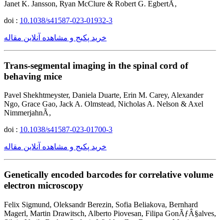
Janet K. Jansson, Ryan McClure & Robert G. EgbertÃ‚
doi :
10.1038/s41587-023-01932-3
خرید پکیج و مشاهده آنلاین مقاله
Trans-segmental imaging in the spinal cord of
behaving mice
Pavel Shekhtmeyster, Daniela Duarte, Erin M. Carey, Alexander
Ngo, Grace Gao, Jack A. Olmstead, Nicholas A. Nelson & Axel
NimmerjahnÃ‚
doi :
10.1038/s41587-023-01700-3
خرید پکیج و مشاهده آنلاین مقاله
Genetically encoded barcodes for correlative volume
electron microscopy
Felix Sigmund, Oleksandr Berezin, Sofia Beliakova, Bernhard
Magerl, Martin Drawitsch, Alberto Piovesan, Filipa GonÃƒÂ§alves,