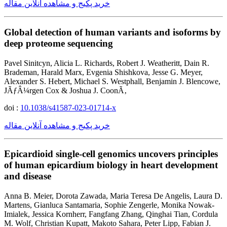
خرید پکیج و مشاهده آنلاین مقاله
Global detection of human variants and isoforms by
deep proteome sequencing
Pavel Sinitcyn, Alicia L. Richards, Robert J. Weatheritt, Dain R.
Brademan, Harald Marx, Evgenia Shishkova, Jesse G. Meyer,
Alexander S. Hebert, Michael S. Westphall, Benjamin J. Blencowe,
JÃƒÂ¼rgen Cox & Joshua J. CoonÃ‚
doi :
10.1038/s41587-023-01714-x
خرید پکیج و مشاهده آنلاین مقاله
Epicardioid single-cell genomics uncovers principles
of human epicardium biology in heart development
and disease
Anna B. Meier, Dorota Zawada, Maria Teresa De Angelis, Laura D.
Martens, Gianluca Santamaria, Sophie Zengerle, Monika Nowak-
Imialek, Jessica Kornherr, Fangfang Zhang, Qinghai Tian, Cordula
M. Wolf, Christian Kupatt, Makoto Sahara, Peter Lipp, Fabian J.