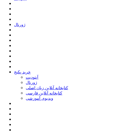
ﮊﻭﺭﻧﺎﻝ
خرید پکیج
ﺁﭘﺘﻮﺩﯾﺖ
ﮊﻭﺭﻧﺎﻝ
کتابخانه آنلاین زبان اصلی
کتابخانه آنلاین فارسی
ویدیوی آموزشی