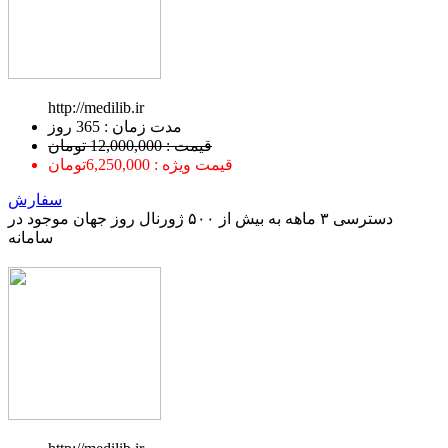
http://medilib.ir
ﻣﺪﺕ ﺯﻣﺎﻥ : 365 ﺭﻭﺯ
قیمت : 12,000,000 تومان
قیمت ویژه : 6,250,000تومان
سفارش
دسترسی ۳ ماهه به بیش از ۵۰۰ ژورنال روز جهان موجود در
سامانه