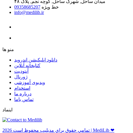
میدان ساحل, شهرک ساحل, کوچه نجم, پلاک ۴۸
خط ویژه
09358685207
info@medilib.ir
ﻣﻨﻮ ﻫﺎ
دانلود اپلیکیشن اندروید
ﮐﺘﺎﺑﺨﺎﻧﻪ ﺁﻧﻼﯾﻦ
ﺁﭘﺘﻮﺩﯾﺖ
ﮊﻭﺭﻧﺎﻝ
ویدیوی آموزشی
استخدام
درباره ما
ﺗﻤﺎﺱ ﺑﺎﻣﺎ
اینماد
ﺗﻤﺎﻣﻲ ﺣﻘﻮﻕ ﺑﺮاﻱ ﻣﺪﻳﻠﻴﺐ ﻣﺤﻔﻮﻅ اﺳﺖ 2026 | MediLib ❤