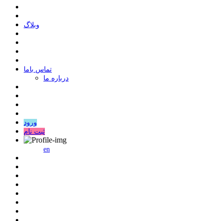
وبلاگ
ﺗﻤﺎﺱ ﺑﺎﻣﺎ
درباره ما
ورود
ثبت نام
en