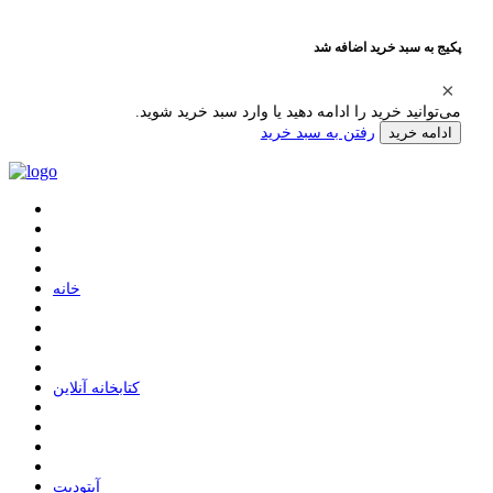
پکیج به سبد خرید اضافه شد
می‌توانید خرید را ادامه دهید یا وارد سبد خرید شوید.
رفتن به سبد خرید
ادامه خرید
ﺧﺎﻧﻪ
ﮐﺘﺎﺑﺨﺎﻧﻪ ﺁﻧﻼﯾﻦ
ﺁﭘﺘﻮﺩﯾﺖ