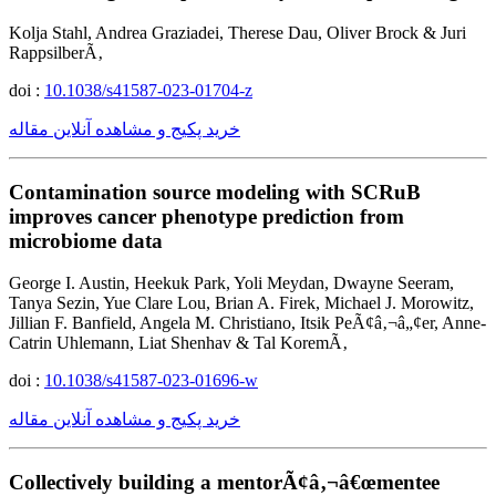
Kolja Stahl, Andrea Graziadei, Therese Dau, Oliver Brock & Juri
RappsilberÃ‚
doi :
10.1038/s41587-023-01704-z
خرید پکیج و مشاهده آنلاین مقاله
Contamination source modeling with SCRuB
improves cancer phenotype prediction from
microbiome data
George I. Austin, Heekuk Park, Yoli Meydan, Dwayne Seeram,
Tanya Sezin, Yue Clare Lou, Brian A. Firek, Michael J. Morowitz,
Jillian F. Banfield, Angela M. Christiano, Itsik PeÃ¢â‚¬â„¢er, Anne-
Catrin Uhlemann, Liat Shenhav & Tal KoremÃ‚
doi :
10.1038/s41587-023-01696-w
خرید پکیج و مشاهده آنلاین مقاله
Collectively building a mentorÃ¢â‚¬â€œmentee