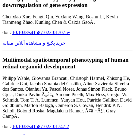
downregulation of gene expression
Chenxiao Xue, Fengti Qiu, Yuxiang Wang, Boshu Li, Kevin
Tianmeng Zhao, Kunling Chen & Caixia GaoÃ‚
doi :
10.1038/s41587-023-01707-w
خرید پکیج و مشاهده آنلاین مقاله
Multimodal spatiotemporal phenotyping of human
retinal organoid development
Philipp Wahle, Giovanna Brancati, Christoph Harmel, Zhisong He,
Gabriele Gut, Jacobo Sarabia del Castillo, Aline Xavier da Silveira
dos Santos, Qianhui Yu, Pascal Noser, Jonas Simon Fleck, Bruno
Gjeta, Dinko PavliniÃ„â€¡, Simone Picelli, Max Hess, Gregor W.
Schmidt, Tom T. A. Lummen, Yanyan Hou, Patricia Galliker, David
Goldblum, Marton Balogh, Cameron S. Cowan, Hendrik P. N.
Scholl, Botond Roska, Magdalena Renner, Ã¢â‚¬Â¦J. Gray
CampÃ‚
doi :
10.1038/s41587-023-01747-2