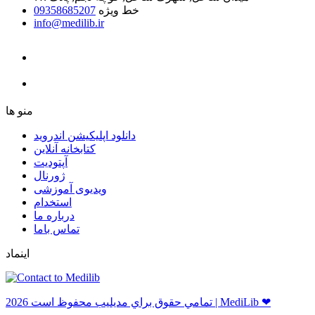
خط ویژه
09358685207
info@medilib.ir
ﻣﻨﻮ ﻫﺎ
دانلود اپلیکیشن اندروید
ﮐﺘﺎﺑﺨﺎﻧﻪ ﺁﻧﻼﯾﻦ
ﺁﭘﺘﻮﺩﯾﺖ
ﮊﻭﺭﻧﺎﻝ
ویدیوی آموزشی
استخدام
درباره ما
ﺗﻤﺎﺱ ﺑﺎﻣﺎ
اینماد
ﺗﻤﺎﻣﻲ ﺣﻘﻮﻕ ﺑﺮاﻱ ﻣﺪﻳﻠﻴﺐ ﻣﺤﻔﻮﻅ اﺳﺖ 2026 | MediLib ❤