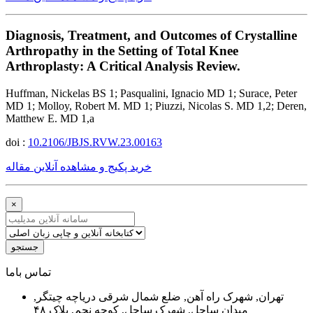
Diagnosis, Treatment, and Outcomes of Crystalline
Arthropathy in the Setting of Total Knee
Arthroplasty: A Critical Analysis Review.
Huffman, Nickelas BS 1; Pasqualini, Ignacio MD 1; Surace, Peter
MD 1; Molloy, Robert M. MD 1; Piuzzi, Nicolas S. MD 1,2; Deren,
Matthew E. MD 1,a
doi :
10.2106/JBJS.RVW.23.00163
خرید پکیج و مشاهده آنلاین مقاله
×
جستجو
ﺗﻤﺎﺱ ﺑﺎﻣﺎ
تهران, شهرک راه آهن, ضلع شمال شرقی دریاچه چیتگر,
میدان ساحل, شهرک ساحل, کوچه نجم, پلاک ۴۸