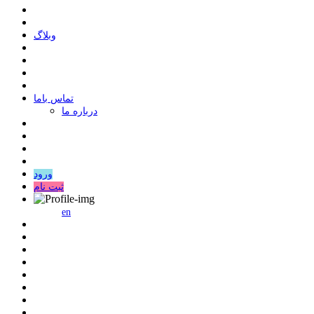
وبلاگ
ﺗﻤﺎﺱ ﺑﺎﻣﺎ
درباره ما
ورود
ثبت نام
en