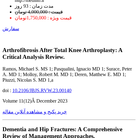
http://medilib.ir
ﻣﺪﺕ ﺯﻣﺎﻥ : 93 ﺭﻭﺯ
قیمت : 4,000,000 تومان
قیمت ویژه : 1,750,000تومان
سفارش
Arthrofibrosis After Total Knee Arthroplasty: A
Critical Analysis Review.
Ramos, Michael S. MS 1; Pasqualini, Ignacio MD 1; Surace, Peter
A. MD 1; Molloy, Robert M. MD 1; Deren, Matthew E. MD 1;
Piuzzi, Nicolas S. MD 1,a
doi :
10.2106/JBJS.RVW.23.00140
Volume 11(12)Â December 2023
خرید پکیج و مشاهده آنلاین مقاله
Dementia and Hip Fractures: A Comprehensive
Review of Management Approaches.