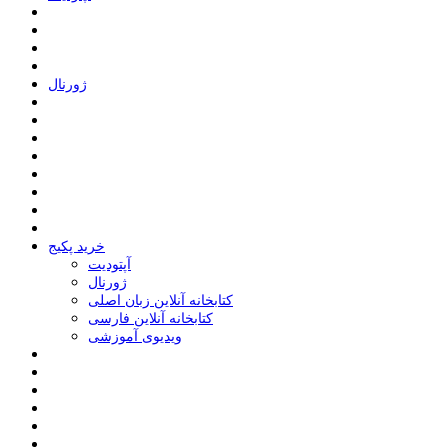
ﮊﻭﺭﻧﺎﻝ
خرید پکیج
ﺁﭘﺘﻮﺩﯾﺖ
ﮊﻭﺭﻧﺎﻝ
کتابخانه آنلاین زبان اصلی
کتابخانه آنلاین فارسی
ویدیوی آموزشی