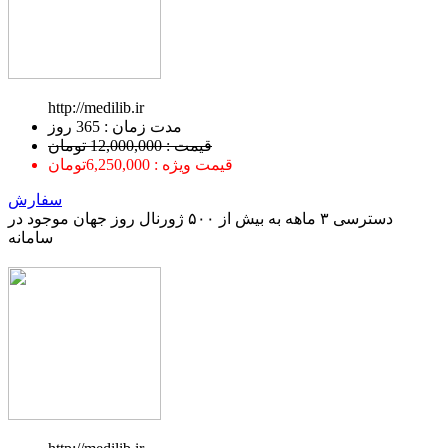
http://medilib.ir
ﻣﺪﺕ ﺯﻣﺎﻥ : 365 ﺭﻭﺯ
قیمت : 12,000,000 تومان
قیمت ویژه : 6,250,000تومان
سفارش
دسترسی ۳ ماهه به بیش از ۵۰۰ ژورنال روز جهان موجود در
سامانه