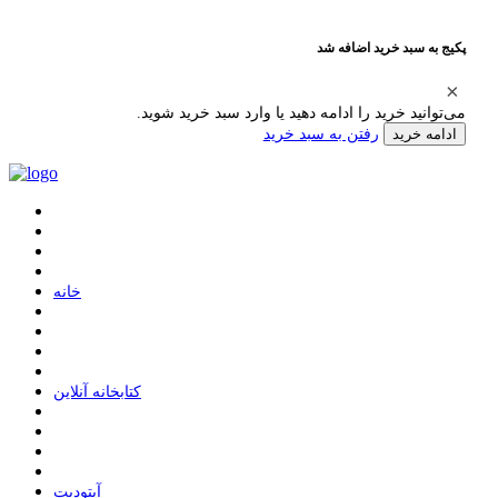
پکیج به سبد خرید اضافه شد
می‌توانید خرید را ادامه دهید یا وارد سبد خرید شوید.
رفتن به سبد خرید
ادامه خرید
ﺧﺎﻧﻪ
ﮐﺘﺎﺑﺨﺎﻧﻪ ﺁﻧﻼﯾﻦ
ﺁﭘﺘﻮﺩﯾﺖ