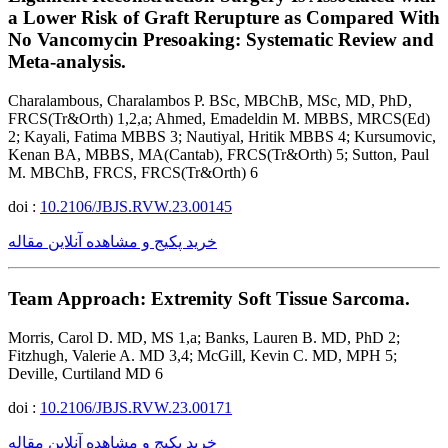
a Lower Risk of Graft Rerupture as Compared With
No Vancomycin Presoaking: Systematic Review and
Meta-analysis.
Charalambous, Charalambos P. BSc, MBChB, MSc, MD, PhD,
FRCS(Tr&Orth) 1,2,a; Ahmed, Emadeldin M. MBBS, MRCS(Ed)
2; Kayali, Fatima MBBS 3; Nautiyal, Hritik MBBS 4; Kursumovic,
Kenan BA, MBBS, MA(Cantab), FRCS(Tr&Orth) 5; Sutton, Paul
M. MBChB, FRCS, FRCS(Tr&Orth) 6
doi :
10.2106/JBJS.RVW.23.00145
خرید پکیج و مشاهده آنلاین مقاله
Team Approach: Extremity Soft Tissue Sarcoma.
Morris, Carol D. MD, MS 1,a; Banks, Lauren B. MD, PhD 2;
Fitzhugh, Valerie A. MD 3,4; McGill, Kevin C. MD, MPH 5;
Deville, Curtiland MD 6
doi :
10.2106/JBJS.RVW.23.00171
خرید پکیج و مشاهده آنلاین مقاله