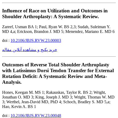
Influence of Race on Utilization and Outcomes in
Shoulder Arthroplasty: A Systematic Review.
Zareef, Usman BA 1; Paul, Ryan W. BS 2,3; Sudah, Suleiman Y.
MD 4,a; Erickson, Brandon J. MD 5; Menendez, Mariano E. MD 6
doi :
10.2106/JBJS.RVW.23.00003
خرید پکیج و مشاهده آنلاین مقاله
Outcomes of Reverse Total Shoulder Arthroplasty
with Latissimus Dorsi Tendon Transfer for External
Rotation Deficit: A Systematic Review and Meta-
Analysis.
Hones, Keegan M. MS 1; Rakauskas, Taylor R. BS 2; Wright,
Jonathan O. MD 3; King, Joseph J. MD 3; Wright, Thomas W. MD
3; Werthel, Jean-David MD, PhD 4; Schoch, Bradley S. MD 5,a;
Hao, Kevin A. BS 1
doi :
10.2106/JBJS.RVW.23.00048