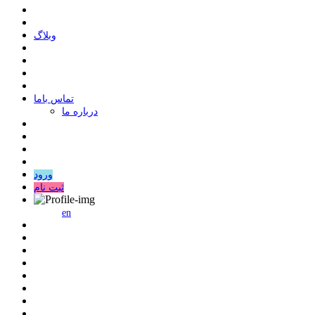
وبلاگ
ﺗﻤﺎﺱ ﺑﺎﻣﺎ
درباره ما
ورود
ثبت نام
en