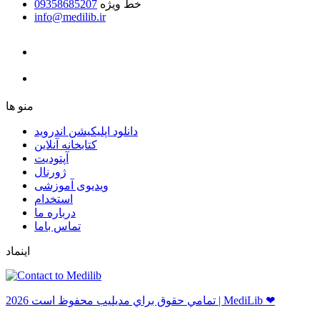
خط ویژه
09358685207
info@medilib.ir
ﻣﻨﻮ ﻫﺎ
دانلود اپلیکیشن اندروید
ﮐﺘﺎﺑﺨﺎﻧﻪ ﺁﻧﻼﯾﻦ
ﺁﭘﺘﻮﺩﯾﺖ
ﮊﻭﺭﻧﺎﻝ
ویدیوی آموزشی
استخدام
درباره ما
ﺗﻤﺎﺱ ﺑﺎﻣﺎ
اینماد
ﺗﻤﺎﻣﻲ ﺣﻘﻮﻕ ﺑﺮاﻱ ﻣﺪﻳﻠﻴﺐ ﻣﺤﻔﻮﻅ اﺳﺖ 2026 | MediLib ❤