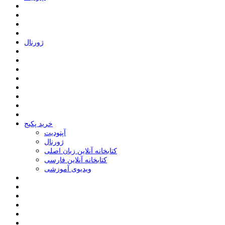
ﮊﻭﺭﻧﺎﻝ
خرید پکیج
ﺁﭘﺘﻮﺩﯾﺖ
ﮊﻭﺭﻧﺎﻝ
کتابخانه آنلاین زبان اصلی
کتابخانه آنلاین فارسی
ویدیوی آموزشی