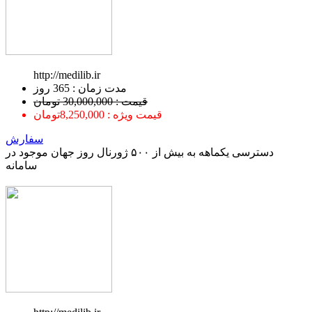
http://medilib.ir
ﻣﺪﺕ ﺯﻣﺎﻥ : 365 ﺭﻭﺯ
قیمت : 30,000,000 تومان
قیمت ویژه : 8,250,000تومان
سفارش
دسترسی یکماهه به بیش از ۵۰۰ ژورنال روز جهان موجود در
سامانه