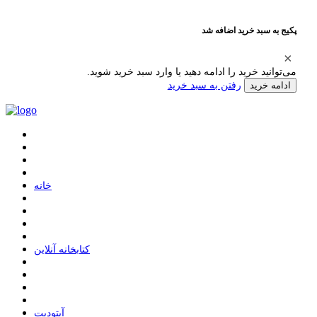
پکیج به سبد خرید اضافه شد
می‌توانید خرید را ادامه دهید یا وارد سبد خرید شوید.
رفتن به سبد خرید
ادامه خرید
ﺧﺎﻧﻪ
ﮐﺘﺎﺑﺨﺎﻧﻪ ﺁﻧﻼﯾﻦ
ﺁﭘﺘﻮﺩﯾﺖ