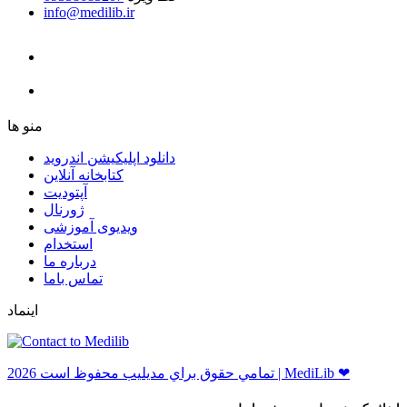
info@medilib.ir
ﻣﻨﻮ ﻫﺎ
دانلود اپلیکیشن اندروید
ﮐﺘﺎﺑﺨﺎﻧﻪ ﺁﻧﻼﯾﻦ
ﺁﭘﺘﻮﺩﯾﺖ
ﮊﻭﺭﻧﺎﻝ
ویدیوی آموزشی
استخدام
درباره ما
ﺗﻤﺎﺱ ﺑﺎﻣﺎ
اینماد
ﺗﻤﺎﻣﻲ ﺣﻘﻮﻕ ﺑﺮاﻱ ﻣﺪﻳﻠﻴﺐ ﻣﺤﻔﻮﻅ اﺳﺖ 2026 | MediLib ❤