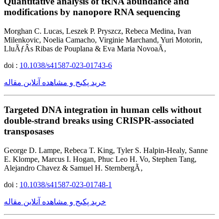
Quantitative analysis of tRNA abundance and
modifications by nanopore RNA sequencing
Morghan C. Lucas, Leszek P. Pryszcz, Rebeca Medina, Ivan
Milenkovic, Noelia Camacho, Virginie Marchand, Yuri Motorin,
LluÃƒÂ­s Ribas de Pouplana & Eva Maria NovoaÃ‚
doi :
10.1038/s41587-023-01743-6
خرید پکیج و مشاهده آنلاین مقاله
Targeted DNA integration in human cells without
double-strand breaks using CRISPR-associated
transposases
George D. Lampe, Rebeca T. King, Tyler S. Halpin-Healy, Sanne
E. Klompe, Marcus I. Hogan, Phuc Leo H. Vo, Stephen Tang,
Alejandro Chavez & Samuel H. SternbergÃ‚
doi :
10.1038/s41587-023-01748-1
خرید پکیج و مشاهده آنلاین مقاله