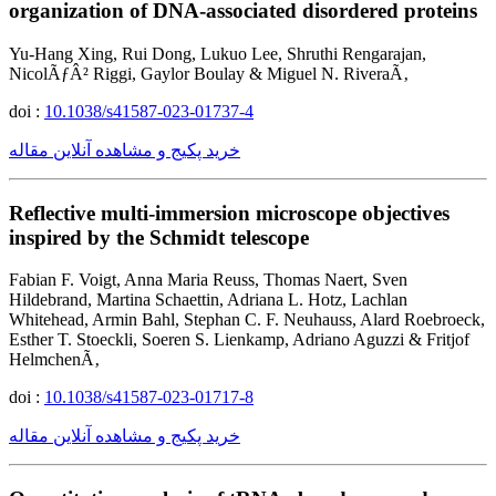
organization of DNA-associated disordered proteins
Yu-Hang Xing, Rui Dong, Lukuo Lee, Shruthi Rengarajan,
NicolÃƒÂ² Riggi, Gaylor Boulay & Miguel N. RiveraÃ‚
doi :
10.1038/s41587-023-01737-4
خرید پکیج و مشاهده آنلاین مقاله
Reflective multi-immersion microscope objectives
inspired by the Schmidt telescope
Fabian F. Voigt, Anna Maria Reuss, Thomas Naert, Sven
Hildebrand, Martina Schaettin, Adriana L. Hotz, Lachlan
Whitehead, Armin Bahl, Stephan C. F. Neuhauss, Alard Roebroeck,
Esther T. Stoeckli, Soeren S. Lienkamp, Adriano Aguzzi & Fritjof
HelmchenÃ‚
doi :
10.1038/s41587-023-01717-8
خرید پکیج و مشاهده آنلاین مقاله