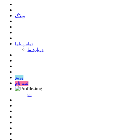
وبلاگ
ﺗﻤﺎﺱ ﺑﺎﻣﺎ
درباره ما
ورود
ثبت نام
en