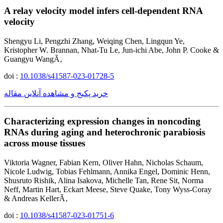
A relay velocity model infers cell-dependent RNA
velocity
Shengyu Li, Pengzhi Zhang, Weiqing Chen, Lingqun Ye,
Kristopher W. Brannan, Nhat-Tu Le, Jun-ichi Abe, John P. Cooke &
Guangyu WangÃ‚
doi :
10.1038/s41587-023-01728-5
خرید پکیج و مشاهده آنلاین مقاله
Characterizing expression changes in noncoding
RNAs during aging and heterochronic parabiosis
across mouse tissues
Viktoria Wagner, Fabian Kern, Oliver Hahn, Nicholas Schaum,
Nicole Ludwig, Tobias Fehlmann, Annika Engel, Dominic Henn,
Shusruto Rishik, Alina Isakova, Michelle Tan, Rene Sit, Norma
Neff, Martin Hart, Eckart Meese, Steve Quake, Tony Wyss-Coray
& Andreas KellerÃ‚
doi :
10.1038/s41587-023-01751-6