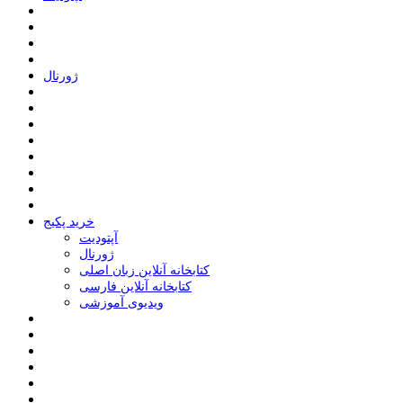
ﮊﻭﺭﻧﺎﻝ
خرید پکیج
ﺁﭘﺘﻮﺩﯾﺖ
ﮊﻭﺭﻧﺎﻝ
کتابخانه آنلاین زبان اصلی
کتابخانه آنلاین فارسی
ویدیوی آموزشی