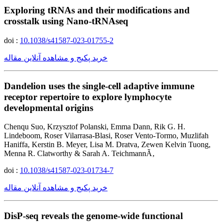
Exploring tRNAs and their modifications and
crosstalk using Nano-tRNAseq
doi :
10.1038/s41587-023-01755-2
خرید پکیج و مشاهده آنلاین مقاله
Dandelion uses the single-cell adaptive immune
receptor repertoire to explore lymphocyte
developmental origins
Chenqu Suo, Krzysztof Polanski, Emma Dann, Rik G. H.
Lindeboom, Roser Vilarrasa-Blasi, Roser Vento-Tormo, Muzlifah
Haniffa, Kerstin B. Meyer, Lisa M. Dratva, Zewen Kelvin Tuong,
Menna R. Clatworthy & Sarah A. TeichmannÃ‚
doi :
10.1038/s41587-023-01734-7
خرید پکیج و مشاهده آنلاین مقاله
DisP-seq reveals the genome-wide functional