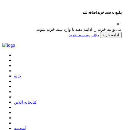
پکیج به سبد خرید اضافه شد
می‌توانید خرید را ادامه دهید یا وارد سبد خرید شوید.
رفتن به سبد خرید
ادامه خرید
ﺧﺎﻧﻪ
ﮐﺘﺎﺑﺨﺎﻧﻪ ﺁﻧﻼﯾﻦ
ﺁﭘﺘﻮﺩﯾﺖ