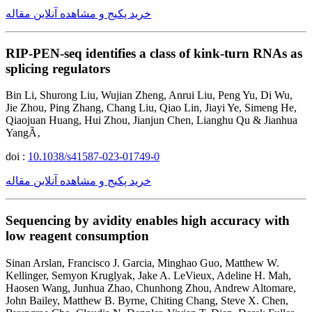
خرید پکیج و مشاهده آنلاین مقاله
RIP-PEN-seq identifies a class of kink-turn RNAs as
splicing regulators
Bin Li, Shurong Liu, Wujian Zheng, Anrui Liu, Peng Yu, Di Wu,
Jie Zhou, Ping Zhang, Chang Liu, Qiao Lin, Jiayi Ye, Simeng He,
Qiaojuan Huang, Hui Zhou, Jianjun Chen, Lianghu Qu & Jianhua
YangÃ‚
doi :
10.1038/s41587-023-01749-0
خرید پکیج و مشاهده آنلاین مقاله
Sequencing by avidity enables high accuracy with
low reagent consumption
Sinan Arslan, Francisco J. Garcia, Minghao Guo, Matthew W.
Kellinger, Semyon Kruglyak, Jake A. LeVieux, Adeline H. Mah,
Haosen Wang, Junhua Zhao, Chunhong Zhou, Andrew Altomare,
John Bailey, Matthew B. Byrne, Chiting Chang, Steve X. Chen,