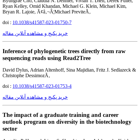
Byungrae Cho, Claudia N. Dennler, Vivian T. Dien, Derek Fuller,
Ryan Kelley, Omid Khandan, Michael G. Klein, Michael Kim,
Bryan R. Lajoie, Ã¢â‚¬Â¦Michael PreviteÃ‚
doi :
10.1038/s41587-023-01750-7
خرید پکیج و مشاهده آنلاین مقاله
Inference of phylogenetic trees directly from raw
sequencing reads using Read2Tree
David Dylus, Adrian Altenhoff, Sina Majidian, Fritz J. Sedlazeck &
Christophe DessimozÃ‚
doi :
10.1038/s41587-023-01753-4
خرید پکیج و مشاهده آنلاین مقاله
The impact of a graduate training and career
outlook program on diversity in the biotechnology
sector