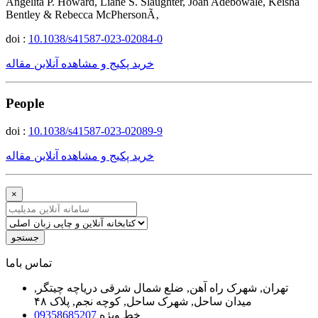
Angelita P. Howard, Liane S. Slaughter, Joan Adebowale, Keisha
Bentley & Rebecca McPhersonÃ‚
doi :
10.1038/s41587-023-02084-0
خرید پکیج و مشاهده آنلاین مقاله
People
doi :
10.1038/s41587-023-02089-9
خرید پکیج و مشاهده آنلاین مقاله
×
جستجو
ﺗﻤﺎﺱ ﺑﺎﻣﺎ
تهران, شهرک راه آهن, ضلع شمال شرقی دریاچه چیتگر,
میدان ساحل, شهرک ساحل, کوچه نجم, پلاک ۴۸
خط ویژه
09358685207