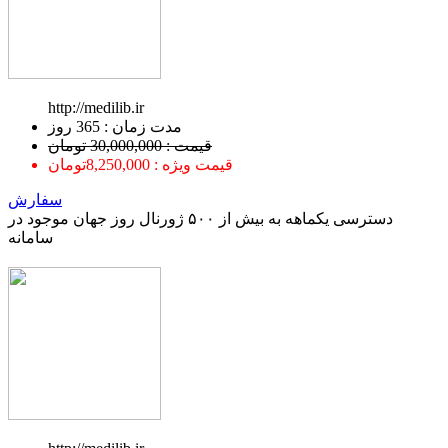
http://medilib.ir
ﻣﺪﺕ ﺯﻣﺎﻥ : 365 ﺭﻭﺯ
قیمت : 30,000,000 تومان
قیمت ویژه : 8,250,000تومان
سفارش
دسترسی یکماهه به بیش از ۵۰۰ ژورنال روز جهان موجود در
سامانه