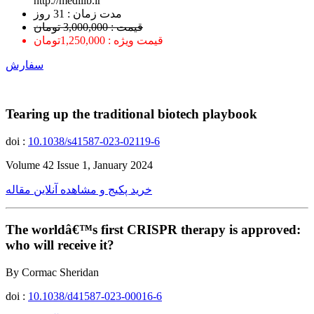
http://medilib.ir
ﻣﺪﺕ ﺯﻣﺎﻥ : 31 ﺭﻭﺯ
قیمت : 3,000,000 تومان
قیمت ویژه : 1,250,000تومان
سفارش
Tearing up the traditional biotech playbook
doi :
10.1038/s41587-023-02119-6
Volume 42 Issue 1, January 2024
خرید پکیج و مشاهده آنلاین مقاله
The worldâ€™s first CRISPR therapy is approved:
who will receive it?
By Cormac Sheridan
doi :
10.1038/d41587-023-00016-6