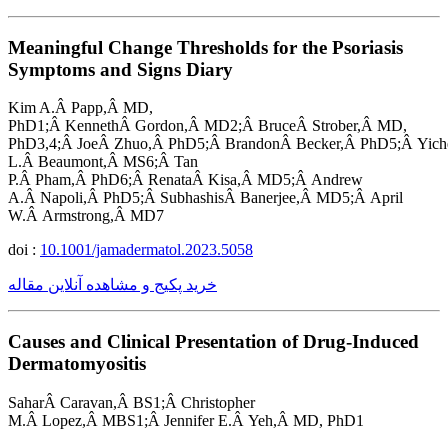
Meaningful Change Thresholds for the Psoriasis
Symptoms and Signs Diary
Kim A.Â Papp,Â MD,
PhD1;Â KennethÂ Gordon,Â MD2;Â BruceÂ Strober,Â MD,
PhD3,4;Â JoeÂ Zhuo,Â PhD5;Â BrandonÂ Becker,Â PhD5;Â Yich
L.Â Beaumont,Â MS6;Â Tan
P.Â Pham,Â PhD6;Â RenataÂ Kisa,Â MD5;Â Andrew
A.Â Napoli,Â PhD5;Â SubhashisÂ Banerjee,Â MD5;Â April
W.Â Armstrong,Â MD7
doi :
10.1001/jamadermatol.2023.5058
خرید پکیج و مشاهده آنلاین مقاله
Causes and Clinical Presentation of Drug-Induced
Dermatomyositis
SaharÂ Caravan,Â BS1;Â Christopher
M.Â Lopez,Â MBS1;Â Jennifer E.Â Yeh,Â MD, PhD1