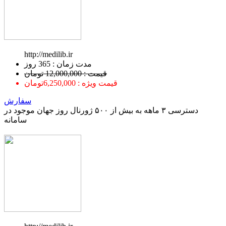
http://medilib.ir
ﻣﺪﺕ ﺯﻣﺎﻥ : 365 ﺭﻭﺯ
قیمت : 12,000,000 تومان
قیمت ویژه : 6,250,000تومان
سفارش
دسترسی ۳ ماهه به بیش از ۵۰۰ ژورنال روز جهان موجود در
سامانه