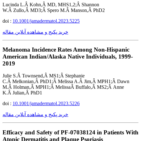
Lucinda L.Â Kohn,Â MD, MHS1,2;Â Shannon
W.Â Zullo,Â MD3;Â Spero M.Â Manson,Â PhD2
doi :
10.1001/jamadermatol.2023.5225
خرید پکیج و مشاهده آنلاین مقاله
Melanoma Incidence Rates Among Non-Hispanic
American Indian/Alaska Native Individuals, 1999-
2019
Julie S.Â Townsend,Â MS1;Â Stephanie
C.Â Melkonian,Â PhD1;Â Melissa A.Â Jim,Â MPH1;Â Dawn
M.Â Holman,Â MPH1;Â MelissaÂ Buffalo,Â MS2;Â Anne
K.Â Julian,Â PhD1
doi :
10.1001/jamadermatol.2023.5226
خرید پکیج و مشاهده آنلاین مقاله
Efficacy and Safety of PF-07038124 in Patients With
Atopic Dermatitis and Plaque Psoriasis