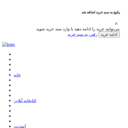
پکیج به سبد خرید اضافه شد
می‌توانید خرید را ادامه دهید یا وارد سبد خرید شوید.
رفتن به سبد خرید
ادامه خرید
ﺧﺎﻧﻪ
ﮐﺘﺎﺑﺨﺎﻧﻪ ﺁﻧﻼﯾﻦ
ﺁﭘﺘﻮﺩﯾﺖ