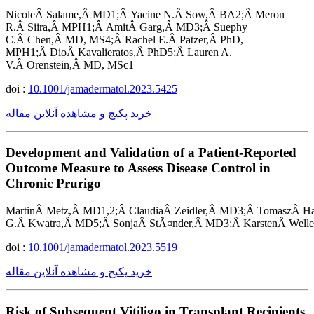
NicoleÂ Salame,Â MD1;Â Yacine N.Â Sow,Â BA2;Â Meron
R.Â Siira,Â MPH1;Â AmitÂ Garg,Â MD3;Â Suephy
C.Â Chen,Â MD, MS4;Â Rachel E.Â Patzer,Â PhD,
MPH1;Â DioÂ Kavalieratos,Â PhD5;Â Lauren A.
V.Â Orenstein,Â MD, MSc1
doi :
10.1001/jamadermatol.2023.5425
خرید پکیج و مشاهده آنلاین مقاله
Development and Validation of a Patient-Reported
Outcome Measure to Assess Disease Control in
Chronic Prurigo
MartinÂ Metz,Â MD1,2;Â ClaudiaÂ Zeidler,Â MD3;Â TomaszÂ 
G.Â Kwatra,Â MD5;Â SonjaÂ StÃ¤nder,Â MD3;Â KarstenÂ Well
doi :
10.1001/jamadermatol.2023.5519
خرید پکیج و مشاهده آنلاین مقاله
Risk of Subsequent Vitiligo in Transplant Recipients