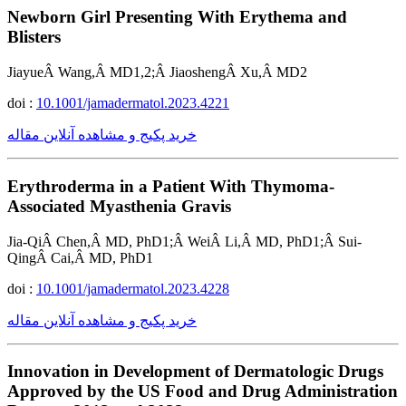
Newborn Girl Presenting With Erythema and
Blisters
JiayueÂ Wang,Â MD1,2;Â JiaoshengÂ Xu,Â MD2
doi :
10.1001/jamadermatol.2023.4221
خرید پکیج و مشاهده آنلاین مقاله
Erythroderma in a Patient With Thymoma-
Associated Myasthenia Gravis
Jia-QiÂ Chen,Â MD, PhD1;Â WeiÂ Li,Â MD, PhD1;Â Sui-
QingÂ Cai,Â MD, PhD1
doi :
10.1001/jamadermatol.2023.4228
خرید پکیج و مشاهده آنلاین مقاله
Innovation in Development of Dermatologic Drugs
Approved by the US Food and Drug Administration