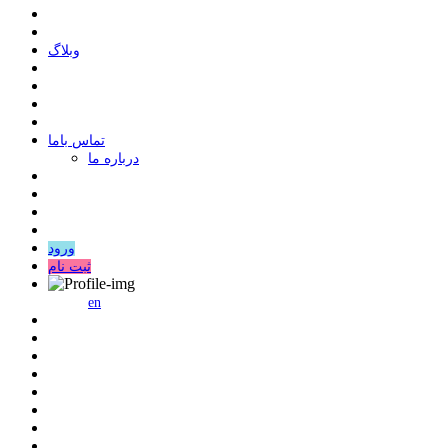
وبلاگ
ﺗﻤﺎﺱ ﺑﺎﻣﺎ
درباره ما
ورود
ثبت نام
en