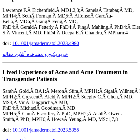
Lawrence F.Â Eichenfield,Â MD1,2,3;Â SanelaÂ Tarabar,Â MD,
MPH4;Â SethÂ Forman,Â MD5;Â AlfonsoÂ GarcÃ­a-
Bello,Â MD6;Â GangÂ Feng,Â MD,
PhD4;Â GeraldÂ Fetterly,Â PhD4;Â PingÂ Mahling,Â PhD4;Â El
S.Â Vincent,Â MD, PhD4;Â Deepa E.Â Chandra,Â MPharm4
doi :
10.1001/jamadermatol.2023.4990
خرید پکیج و مشاهده آنلاین مقاله
Lived Experience of Acne and Acne Treatment in
Transgender Patients
SarahÂ Gold,Â BA1;Â MeronÂ Siira,Â MPH1;Â SigalÂ Willner,Â
MPH2;Â CrescentÂ Alcid,Â MPH2;Â Suephy C.Â Chen,Â MD,
MS3;Â VinÂ Tangpricha,Â MD,
PhD4;Â MichaelÂ Goodman,Â MD,
MPH5;Â CamÂ Escoffery,Â PhD, MPH2;Â AshliÂ Owen-
Smith,Â PhD, MPH6;Â HowaÂ Yeung,Â MD, MSc1,7,8
doi :
10.1001/jamadermatol.2023.5355