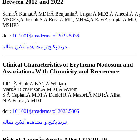
Between 2012 and 2022
SamirÂ Kamat,Â MD1;Â BenjaminÂ Ungar,Â MD2;Â AneeshÂ A
MSCE3;Â Joseph S.Â Ross,Â MD, MHS4;Â RaviÂ Gupta,Â MD,
MSHP5
doi :
10.1001/jamadermatol.2023.5036
خرید پکیج و مشاهده آنلاین مقاله
Clinical Characteristics of Erythema Nodosum and
Associations With Chronicity and Recurrence
Jill T.Â Shah,Â BA1;Â William
MarkÂ Richardson,Â MD1;Â Avrom
S.Â Caplan,Â MD1;Â Daniel R.Â Mazori,Â MD1;Â Alisa
N.Â Femia,Â MD1
doi :
10.1001/jamadermatol.2023.5306
خرید پکیج و مشاهده آنلاین مقاله
Risk of Alopecia Areata After COVID-19