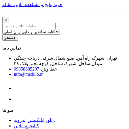
خرید پکیج و مشاهده آنلاین مقاله
×
جستجو
ﺗﻤﺎﺱ ﺑﺎﻣﺎ
تهران, شهرک راه آهن, ضلع شمال شرقی دریاچه چیتگر,
میدان ساحل, شهرک ساحل, کوچه نجم, پلاک ۴۸
خط ویژه
09358685207
info@medilib.ir
ﻣﻨﻮ ﻫﺎ
دانلود اپلیکیشن اندروید
ﮐﺘﺎﺑﺨﺎﻧﻪ ﺁﻧﻼﯾﻦ