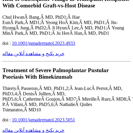
With Comorbid Graft-vs-Host Disease
Chul HwanÂ Bang,Â MD, PhD1;Â Hae
EunÂ Park,Â MD1;Â Yeong HoÂ Kim,Â MD, PhD1;Â Jin-
HyungÂ Jung,Â PhD2;Â Ji HyunÂ Lee,Â MD, PhD1;Â Young
MinÂ Park,Â MD, PhD1;Â Ju HeeÂ Han,Â MD, PhD1
doi :
10.1001/jamadermatol.2023.4933
خرید پکیج و مشاهده آنلاین مقاله
Treatment of Severe Palmoplantar Pustular
Psoriasis With Bimekizumab
ThierryÂ Passeron,Â MD, PhD1,2;Â Jean-LucÂ Perrot,Â MD,
PhD3,4;Â DenisÂ Jullien,Â MD,
PhD5,6;Â CatherineÂ Goujon,Â MD7;Â MireilleÂ Ruer,Â MD8;Â
P.Â Villani,Â MD, PhD5,6;Â NathalieÂ Quiles
Tsimaratos,Â MD10
doi :
10.1001/jamadermatol.2023.5051
خرید پکیج و مشاهده آنلاین مقاله