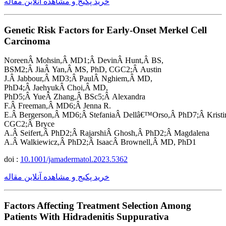
خرید پکیج و مشاهده آنلاین مقاله
Genetic Risk Factors for Early-Onset Merkel Cell
Carcinoma
NoreenÂ Mohsin,Â MD1;Â DevinÂ Hunt,Â BS,
BSM2;Â JiaÂ Yan,Â MS, PhD, CGC2;Â Austin
J.Â Jabbour,Â MD3;Â PaulÂ Nghiem,Â MD,
PhD4;Â JaehyukÂ Choi,Â MD,
PhD5;Â YueÂ Zhang,Â BSc5;Â Alexandra
F.Â Freeman,Â MD6;Â Jenna R.
E.Â Bergerson,Â MD6;Â StefaniaÂ Dellâ€™Orso,Â PhD7;Â Krist
CGC2;Â Bryce
A.Â Seifert,Â PhD2;Â RajarshiÂ Ghosh,Â PhD2;Â Magdalena
A.Â Walkiewicz,Â PhD2;Â IsaacÂ Brownell,Â MD, PhD1
doi :
10.1001/jamadermatol.2023.5362
خرید پکیج و مشاهده آنلاین مقاله
Factors Affecting Treatment Selection Among
Patients With Hidradenitis Suppurativa