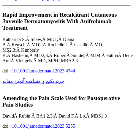
Rapid Improvement in Recalcitrant Cutaneous
Juvenile Dermatomyositis With Anifrolumab
Treatment
Katharina S.Â Shaw,Â MD1;Â Diana
B.Â Reusch,Â MD2;Â Rochelle L.Â Castillo,Â MD,
MS2,3;Â Kimberly
B.Â Hashemi,Â MD2,3;Â RobertÂ Sundel,Â MD4;Â FatmaÂ Dede
AnnÂ Vleugels,Â MD, MPH, MBA2,3
doi :
10.1001/jamadermatol.2023.4744
خرید پکیج و مشاهده آنلاین مقاله
Amending the Pain Scale Used for Postoperative
Pain Studies
DavidÂ Rubin,Â BA1,2,3;Â David F.Â Lo,Â MBS1,3
doi :
10.1001/jamadermatol.2023.5255