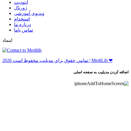
ﺁﭘﺘﻮﺩﯾﺖ
ﮊﻭﺭﻧﺎﻝ
ویدیوی آموزشی
استخدام
درباره ما
ﺗﻤﺎﺱ ﺑﺎﻣﺎ
اینماد
ﺗﻤﺎﻣﻲ ﺣﻘﻮﻕ ﺑﺮاﻱ ﻣﺪﻳﻠﻴﺐ ﻣﺤﻔﻮﻅ اﺳﺖ 2026 | MediLib ❤
اضافه کردن مدیلیب به صفحه اصلی