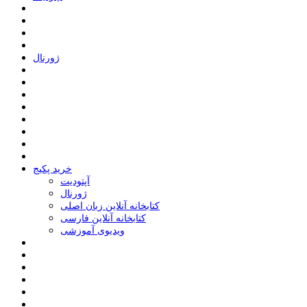
ﮊﻭﺭﻧﺎﻝ
خرید پکیج
ﺁﭘﺘﻮﺩﯾﺖ
ﮊﻭﺭﻧﺎﻝ
کتابخانه آنلاین زبان اصلی
کتابخانه آنلاین فارسی
ویدیوی آموزشی