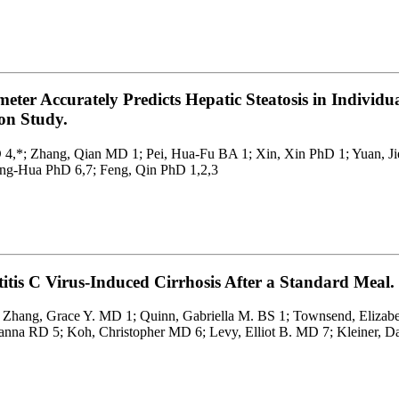
ter Accurately Predicts Hepatic Steatosis in Individua
on Study.
 4,*; Zhang, Qian MD 1; Pei, Hua-Fu BA 1; Xin, Xin PhD 1; Yuan, 
ng-Hua PhD 6,7; Feng, Qin PhD 1,2,3
tis C Virus-Induced Cirrhosis After a Standard Meal.
 Zhang, Grace Y. MD 1; Quinn, Gabriella M. BS 1; Townsend, Elizab
a RD 5; Koh, Christopher MD 6; Levy, Elliot B. MD 7; Kleiner, Da