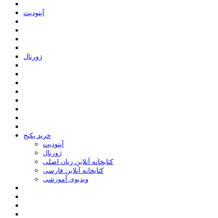
ﺁﭘﺘﻮﺩﯾﺖ
ﮊﻭﺭﻧﺎﻝ
خرید پکیج
ﺁﭘﺘﻮﺩﯾﺖ
ﮊﻭﺭﻧﺎﻝ
کتابخانه آنلاین زبان اصلی
کتابخانه آنلاین فارسی
ویدیوی آموزشی