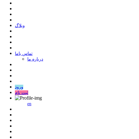
وبلاگ
ﺗﻤﺎﺱ ﺑﺎﻣﺎ
درباره ما
ورود
ثبت نام
en