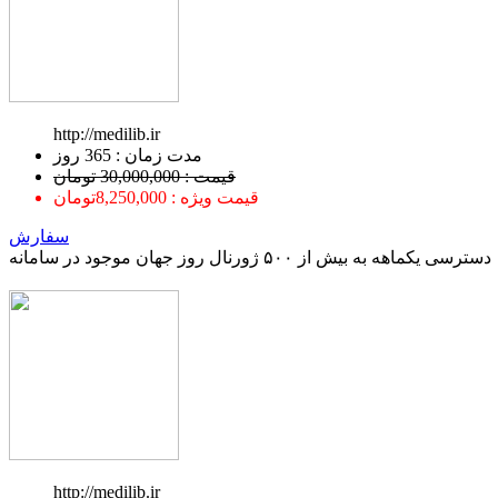
http://medilib.ir
ﻣﺪﺕ ﺯﻣﺎﻥ : 365 ﺭﻭﺯ
قیمت : 30,000,000 تومان
قیمت ویژه : 8,250,000تومان
سفارش
دسترسی یکماهه به بیش از ۵۰۰ ژورنال روز جهان موجود در سامانه
http://medilib.ir