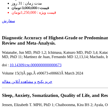
ﻣﺪﺕ ﺯﻣﺎﻥ : 31 ﺭﻭﺯ
قیمت : 3,000,000 تومان
قیمت ویژه : 1,250,000تومان
سفارش
Diagnostic Accuracy of Highest-Grade or Predominant 
Review and Meta-Analysis.
Watanabe, Jun MD, PhD 1,2; Ichimasa, Katsuro MD, PhD 3,4; Kat
MD, PhD 11; Martinez de Juan, Fernando MD 12,13,14; Machado, I
doi :
10.14309/ctg.0000000000000673
Volume 15(3)Â pgs.Â e00673-e00663Â March 2024
خرید پکیج و مشاهده آنلاین مقاله
Sleep, Anxiety, Somatization, Quality of Life, and Res
Jensen, Elizabeth T. MPH, PhD 1; Chaiboonma, Kira BS 2; Ayala, 