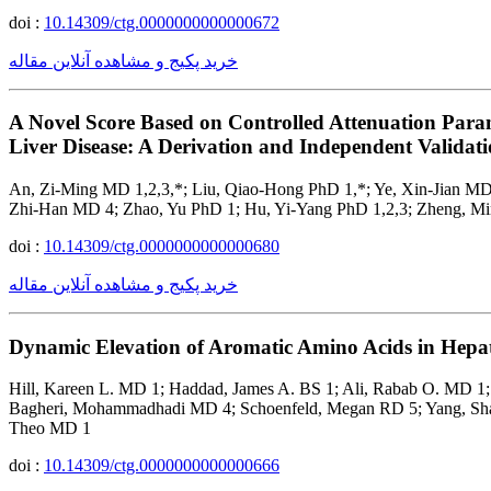
doi :
10.14309/ctg.0000000000000672
خرید پکیج و مشاهده آنلاین مقاله
A Novel Score Based on Controlled Attenuation Parame
Liver Disease: A Derivation and Independent Validati
An, Zi-Ming MD 1,2,3,*; Liu, Qiao-Hong PhD 1,*; Ye, Xin-Jian MD
Zhi-Han MD 4; Zhao, Yu PhD 1; Hu, Yi-Yang PhD 1,2,3; Zheng, Mi
doi :
10.14309/ctg.0000000000000680
خرید پکیج و مشاهده آنلاین مقاله
Dynamic Elevation of Aromatic Amino Acids in Hepati
Hill, Kareen L. MD 1; Haddad, James A. BS 1; Ali, Rabab O. MD 1;
Bagheri, Mohammadhadi MD 4; Schoenfeld, Megan RD 5; Yang, Shann
Theo MD 1
doi :
10.14309/ctg.0000000000000666