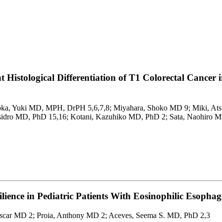
Histological Differentiation of T1 Colorectal Cancer
aoka, Yuki MD, MPH, DrPH 5,6,7,8; Miyahara, Shoko MD 9; Miki, A
sidro MD, PhD 15,16; Kotani, Kazuhiko MD, PhD 2; Sata, Naohiro 
ilience in Pediatric Patients With Eosinophilic Esophagi
Oscar MD 2; Proia, Anthony MD 2; Aceves, Seema S. MD, PhD 2,3