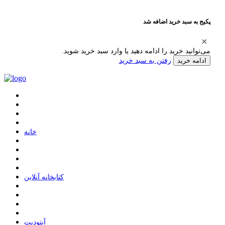
پکیج به سبد خرید اضافه شد
می‌توانید خرید را ادامه دهید یا وارد سبد خرید شوید.
رفتن به سبد خرید
ادامه خرید
ﺧﺎﻧﻪ
ﮐﺘﺎﺑﺨﺎﻧﻪ ﺁﻧﻼﯾﻦ
ﺁﭘﺘﻮﺩﯾﺖ