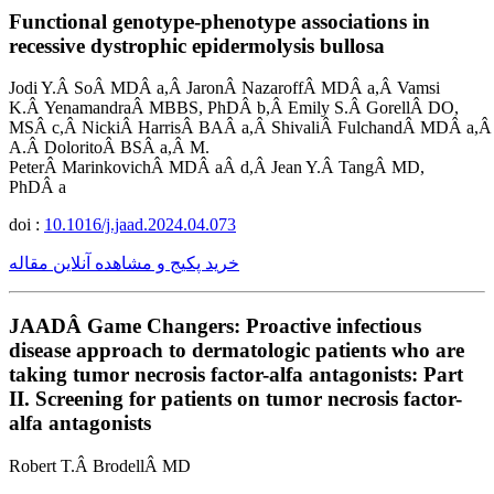
Functional genotype-phenotype associations in
recessive dystrophic epidermolysis bullosa
Jodi Y.Â SoÂ MDÂ a,Â JaronÂ NazaroffÂ MDÂ a,Â Vamsi
K.Â YenamandraÂ MBBS, PhDÂ b,Â Emily S.Â GorellÂ DO,
MSÂ c,Â NickiÂ HarrisÂ BAÂ a,Â ShivaliÂ FulchandÂ MDÂ a,
A.Â DoloritoÂ BSÂ a,Â M.
PeterÂ MarinkovichÂ MDÂ aÂ d,Â Jean Y.Â TangÂ MD,
PhDÂ a
doi :
10.1016/j.jaad.2024.04.073
خرید پکیج و مشاهده آنلاین مقاله
JAADÂ Game Changers: Proactive infectious
disease approach to dermatologic patients who are
taking tumor necrosis factor-alfa antagonists: Part
II. Screening for patients on tumor necrosis factor-
alfa antagonists
Robert T.Â BrodellÂ MD