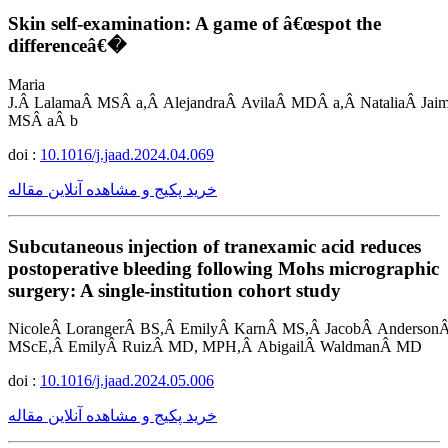
Skin self-examination: A game of â€œspot the
differenceâ€�
Maria
J.Â LalamaÂ MSÂ a,Â AlejandraÂ AvilaÂ MDÂ a,Â NataliaÂ Ja
MSÂ aÂ b
doi :
10.1016/j.jaad.2024.04.069
خرید پکیج و مشاهده آنلاین مقاله
Subcutaneous injection of tranexamic acid reduces
postoperative bleeding following Mohs micrographic
surgery: A single-institution cohort study
NicoleÂ LorangerÂ BS,Â EmilyÂ KarnÂ MS,Â JacobÂ Anderso
MScE,Â EmilyÂ RuizÂ MD, MPH,Â AbigailÂ WaldmanÂ MD
doi :
10.1016/j.jaad.2024.05.006
خرید پکیج و مشاهده آنلاین مقاله