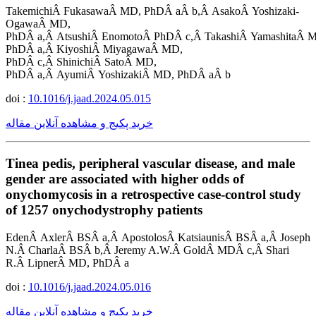
TakemichiÂ FukasawaÂ MD, PhDÂ aÂ b,Â AsakoÂ Yoshizaki-
OgawaÂ MD,
PhDÂ a,Â AtsushiÂ EnomotoÂ PhDÂ c,Â TakashiÂ YamashitaÂ 
PhDÂ a,Â KiyoshiÂ MiyagawaÂ MD,
PhDÂ c,Â ShinichiÂ SatoÂ MD,
PhDÂ a,Â AyumiÂ YoshizakiÂ MD, PhDÂ aÂ b
doi :
10.1016/j.jaad.2024.05.015
خرید پکیج و مشاهده آنلاین مقاله
Tinea pedis, peripheral vascular disease, and male
gender are associated with higher odds of
onychomycosis in a retrospective case-control study
of 1257 onychodystrophy patients
EdenÂ AxlerÂ BSÂ a,Â ApostolosÂ KatsiaunisÂ BSÂ a,Â Joseph
N.Â CharlaÂ BSÂ b,Â Jeremy A.W.Â GoldÂ MDÂ c,Â Shari
R.Â LipnerÂ MD, PhDÂ a
doi :
10.1016/j.jaad.2024.05.016
خرید پکیج و مشاهده آنلاین مقاله