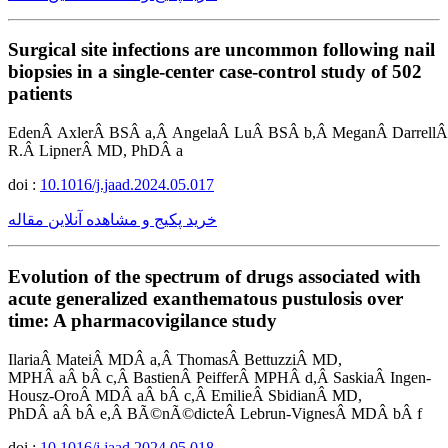
Surgical site infections are uncommon following nail
biopsies in a single-center case-control study of 502
patients
EdenÂ AxlerÂ BSÂ a,Â AngelaÂ LuÂ BSÂ b,Â MeganÂ DarrellÂ
R.Â LipnerÂ MD, PhDÂ a
doi :
10.1016/j.jaad.2024.05.017
خرید پکیج و مشاهده آنلاین مقاله
Evolution of the spectrum of drugs associated with
acute generalized exanthematous pustulosis over
time: A pharmacovigilance study
IlariaÂ MateiÂ MDÂ a,Â ThomasÂ BettuzziÂ MD,
MPHÂ aÂ bÂ c,Â BastienÂ PeifferÂ MPHÂ d,Â SaskiaÂ Ingen-
Housz-OroÂ MDÂ aÂ bÂ c,Â EmilieÂ SbidianÂ MD,
PhDÂ aÂ bÂ e,Â BÃ©nÃ©dicteÂ Lebrun-VignesÂ MDÂ bÂ f
doi :
10.1016/j.jaad.2024.05.018