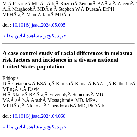
M.Â PastoreÂ MDÂ aÂ b,Â RozinaÂ ZeidanÂ BAÂ a,Â ZaeemÂ N
A.Â MarghoobÂ MDÂ a,Â Stephen W.Â DuszaÂ DrPH,
MPHÂ a,Â ManuÂ JainÂ MDÂ a
doi :
10.1016/j.jaad.2024.05.005
خرید پکیج و مشاهده آنلاین مقاله
A case-control study of racial differences in melasma
risk factors and incidence in a diverse national
United States population
Ethiopia
D.Â GetachewÂ BSÂ a,Â KanikaÂ KamalÂ BAÂ a,Â KatherineÂ
MEngÂ a,Â David
H.Â XiangÂ BAÂ a,Â YevgeniyÂ SemenovÂ MD,
MAÂ aÂ b,Â ArashÂ MostaghimiÂ MD, MPA,
MPHÂ c,Â NicholasÂ TheodosakisÂ MD, PhDÂ b
doi :
10.1016/j.jaad.2024.04.068
خرید پکیج و مشاهده آنلاین مقاله