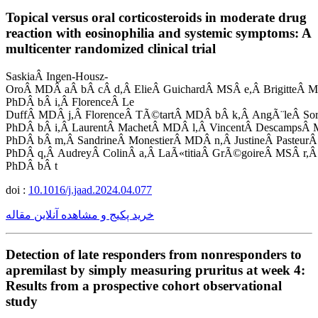
Topical versus oral corticosteroids in moderate drug
reaction with eosinophilia and systemic symptoms: A
multicenter randomized clinical trial
SaskiaÂ Ingen-Housz-
OroÂ MDÂ aÂ bÂ cÂ d,Â ElieÂ GuichardÂ MSÂ e,Â BrigitteÂ 
PhDÂ bÂ i,Â FlorenceÂ Le
DuffÂ MDÂ j,Â FlorenceÂ TÃ©tartÂ MDÂ bÂ k,Â AngÃ¨leÂ So
PhDÂ bÂ i,Â LaurentÂ MachetÂ MDÂ l,Â VincentÂ DescampsÂ 
PhDÂ bÂ m,Â SandrineÂ MonestierÂ MDÂ n,Â JustineÂ Pasteu
PhDÂ q,Â AudreyÂ ColinÂ a,Â LaÃ«titiaÂ GrÃ©goireÂ MSÂ r,Â
PhDÂ bÂ t
doi :
10.1016/j.jaad.2024.04.077
خرید پکیج و مشاهده آنلاین مقاله
Detection of late responders from nonresponders to
apremilast by simply measuring pruritus at week 4:
Results from a prospective cohort observational
study