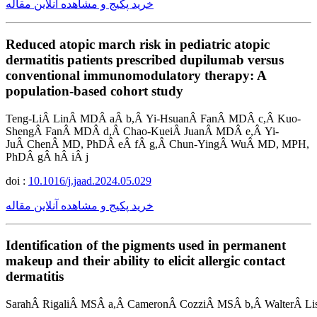
خرید پکیج و مشاهده آنلاین مقاله
Reduced atopic march risk in pediatric atopic
dermatitis patients prescribed dupilumab versus
conventional immunomodulatory therapy: A
population-based cohort study
Teng-LiÂ LinÂ MDÂ aÂ b,Â Yi-HsuanÂ FanÂ MDÂ c,Â Kuo-
ShengÂ FanÂ MDÂ d,Â Chao-KueiÂ JuanÂ MDÂ e,Â Yi-
JuÂ ChenÂ MD, PhDÂ eÂ fÂ g,Â Chun-YingÂ WuÂ MD, MPH,
PhDÂ gÂ hÂ iÂ j
doi :
10.1016/j.jaad.2024.05.029
خرید پکیج و مشاهده آنلاین مقاله
Identification of the pigments used in permanent
makeup and their ability to elicit allergic contact
dermatitis
SarahÂ RigaliÂ MSÂ a,Â CameronÂ CozziÂ MSÂ b,Â WalterÂ L