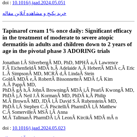
doi :
10.1016/j.jaad.2024.05.051
خرید پکیج و مشاهده آنلاین مقاله
Tapinarof cream 1% once daily: Significant efficacy
in the treatment of moderate to severe atopic
dermatitis in adults and children down to 2 years of
age in the pivotal phase 3 ADORING trials
Jonathan I.Â SilverbergÂ MD, PhD, MPHÂ a,Â Lawrence
F.Â EichenfieldÂ MDÂ b,Â Adelaide A.Â HebertÂ MDÂ c,Â Eric
L.Â SimpsonÂ MD, MCRÂ d,Â LindaÂ Stein
GoldÂ MDÂ e,Â RobertÂ BissonnetteÂ MDÂ f,Â Kim
A.Â PappÂ MD,
PhDÂ gÂ h,Â JohnÂ BrowningÂ MDÂ i,Â PearlÂ KwongÂ MD,
PhDÂ j,Â Neil J.Â KormanÂ MD, PhDÂ k,Â Philip
M.Â BrownÂ MD, JDÂ l,Â David S.Â RubensteinÂ MD,
PhDÂ l,Â Stephen C.Â PiscitelliÂ PharmDÂ l,Â Matthew
C.Â SomervilleÂ MSÂ l,Â Anna
M.Â TallmanÂ PharmDÂ l,Â LeonÂ KircikÂ MDÂ mÂ n
doi :
10.1016/j.jaad.2024.05.023