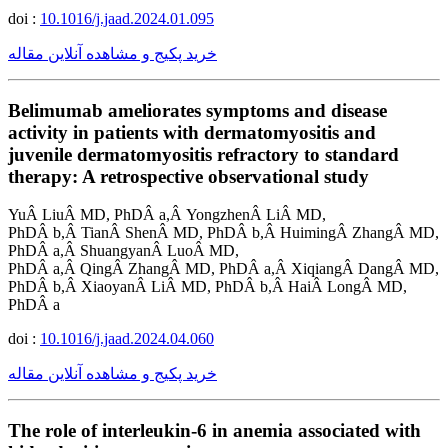
doi :
10.1016/j.jaad.2024.01.095
خرید پکیج و مشاهده آنلاین مقاله
Belimumab ameliorates symptoms and disease
activity in patients with dermatomyositis and
juvenile dermatomyositis refractory to standard
therapy: A retrospective observational study
YuÂ LiuÂ MD, PhDÂ a,Â YongzhenÂ LiÂ MD,
PhDÂ b,Â TianÂ ShenÂ MD, PhDÂ b,Â HuimingÂ ZhangÂ MD,
PhDÂ a,Â ShuangyanÂ LuoÂ MD,
PhDÂ a,Â QingÂ ZhangÂ MD, PhDÂ a,Â XiqiangÂ DangÂ MD,
PhDÂ b,Â XiaoyanÂ LiÂ MD, PhDÂ b,Â HaiÂ LongÂ MD,
PhDÂ a
doi :
10.1016/j.jaad.2024.04.060
خرید پکیج و مشاهده آنلاین مقاله
The role of interleukin-6 in anemia associated with