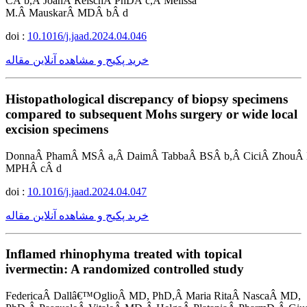
CÂ b,Â JoanÂ ReischÂ PhDÂ c,Â Melissa
M.Â MauskarÂ MDÂ bÂ d
doi :
10.1016/j.jaad.2024.04.046
خرید پکیج و مشاهده آنلاین مقاله
Histopathological discrepancy of biopsy specimens
compared to subsequent Mohs surgery or wide local
excision specimens
DonnaÂ PhamÂ MSÂ a,Â DaimÂ TabbaÂ BSÂ b,Â CiciÂ ZhouÂ
MPHÂ cÂ d
doi :
10.1016/j.jaad.2024.04.047
خرید پکیج و مشاهده آنلاین مقاله
Inflamed rhinophyma treated with topical
ivermectin: A randomized controlled study
FedericaÂ Dallâ€™OglioÂ MD, PhD,Â Maria RitaÂ NascaÂ MD,