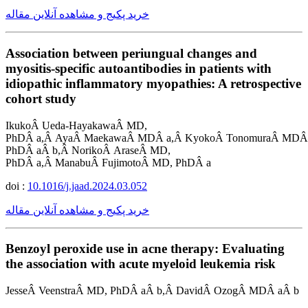
خرید پکیج و مشاهده آنلاین مقاله
Association between periungual changes and
myositis-specific autoantibodies in patients with
idiopathic inflammatory myopathies: A retrospective
cohort study
IkukoÂ Ueda-HayakawaÂ MD,
PhDÂ a,Â AyaÂ MaekawaÂ MDÂ a,Â KyokoÂ TonomuraÂ MDÂ 
PhDÂ aÂ b,Â NorikoÂ AraseÂ MD,
PhDÂ a,Â ManabuÂ FujimotoÂ MD, PhDÂ a
doi :
10.1016/j.jaad.2024.03.052
خرید پکیج و مشاهده آنلاین مقاله
Benzoyl peroxide use in acne therapy: Evaluating
the association with acute myeloid leukemia risk
JesseÂ VeenstraÂ MD, PhDÂ aÂ b,Â DavidÂ OzogÂ MDÂ aÂ b