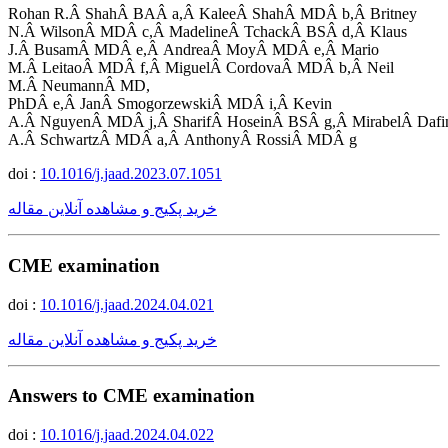
Rohan R.Â ShahÂ BAÂ a,Â KaleeÂ ShahÂ MDÂ b,Â Britney
N.Â WilsonÂ MDÂ c,Â MadelineÂ TchackÂ BSÂ d,Â Klaus
J.Â BusamÂ MDÂ e,Â AndreaÂ MoyÂ MDÂ e,Â Mario
M.Â LeitaoÂ MDÂ f,Â MiguelÂ CordovaÂ MDÂ b,Â Neil
M.Â NeumannÂ MD,
PhDÂ e,Â JanÂ SmogorzewskiÂ MDÂ i,Â Kevin
A.Â NguyenÂ MDÂ j,Â SharifÂ HoseinÂ BSÂ g,Â MirabelÂ Dafi
A.Â SchwartzÂ MDÂ a,Â AnthonyÂ RossiÂ MDÂ g
doi :
10.1016/j.jaad.2023.07.1051
خرید پکیج و مشاهده آنلاین مقاله
CME examination
doi :
10.1016/j.jaad.2024.04.021
خرید پکیج و مشاهده آنلاین مقاله
Answers to CME examination
doi :
10.1016/j.jaad.2024.04.022