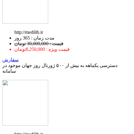
http://medilib.ir
ﻣﺪﺕ ﺯﻣﺎﻥ : 365 ﺭﻭﺯ
قیمت : 30,000,000 تومان
قیمت ویژه : 8,250,000تومان
سفارش
دسترسی یکماهه به بیش از ۵۰۰ ژورنال روز جهان موجود در
سامانه