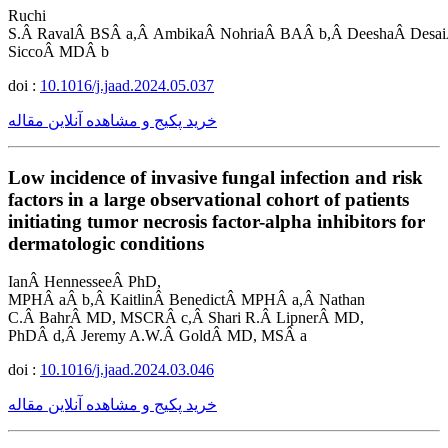
Ruchi
S.Â RavalÂ BSÂ a,Â AmbikaÂ NohriaÂ BAÂ b,Â DeeshaÂ Desai
SiccoÂ MDÂ b
doi :
10.1016/j.jaad.2024.05.037
خرید پکیج و مشاهده آنلاین مقاله
Low incidence of invasive fungal infection and risk
factors in a large observational cohort of patients
initiating tumor necrosis factor-alpha inhibitors for
dermatologic conditions
IanÂ HennesseeÂ PhD,
MPHÂ aÂ b,Â KaitlinÂ BenedictÂ MPHÂ a,Â Nathan
C.Â BahrÂ MD, MSCRÂ c,Â Shari R.Â LipnerÂ MD,
PhDÂ d,Â Jeremy A.W.Â GoldÂ MD, MSÂ a
doi :
10.1016/j.jaad.2024.03.046
خرید پکیج و مشاهده آنلاین مقاله