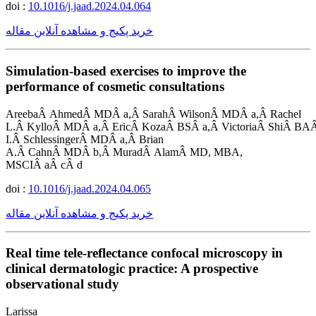
doi :
10.1016/j.jaad.2024.04.064
خرید پکیج و مشاهده آنلاین مقاله
Simulation-based exercises to improve the
performance of cosmetic consultations
AreebaÂ AhmedÂ MDÂ a,Â SarahÂ WilsonÂ MDÂ a,Â Rachel
L.Â KylloÂ MDÂ a,Â EricÂ KozaÂ BSÂ a,Â VictoriaÂ ShiÂ BA
I.Â SchlessingerÂ MDÂ a,Â Brian
A.Â CahnÂ MDÂ b,Â MuradÂ AlamÂ MD, MBA,
MSCIÂ aÂ cÂ d
doi :
10.1016/j.jaad.2024.04.065
خرید پکیج و مشاهده آنلاین مقاله
Real time tele-reflectance confocal microscopy in
clinical dermatologic practice: A prospective
observational study
Larissa