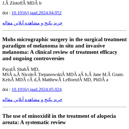
J.Â ZlotoffÂ MDÂ b
doi :
10.1016/j.jaad.2024.04.052
خرید پکیج و مشاهده آنلاین مقاله
Mohs micrographic surgery in the surgical treatment
paradigm of melanoma in situ and invasive
melanoma: A clinical review of treatment efficacy
and ongoing controversies
PayalÂ ShahÂ MD,
MSÂ a,Â NicoleÂ TrepanowskiÂ MDÂ aÂ b,Â Jane M.Â Grant-
KelsÂ MDÂ cÂ d,Â MatthewÂ LeBoeufÂ MD, PhDÂ a
doi :
10.1016/j.jaad.2024.05.024
خرید پکیج و مشاهده آنلاین مقاله
The use of minoxidil in the treatment of alopecia
areata: A systematic review