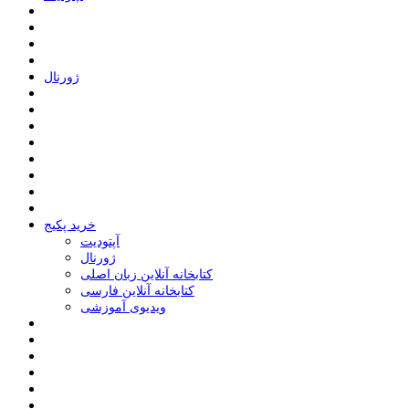
ﮊﻭﺭﻧﺎﻝ
خرید پکیج
ﺁﭘﺘﻮﺩﯾﺖ
ﮊﻭﺭﻧﺎﻝ
کتابخانه آنلاین زبان اصلی
کتابخانه آنلاین فارسی
ویدیوی آموزشی