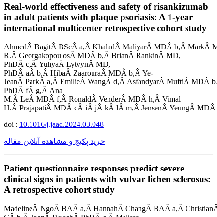
Real-world effectiveness and safety of risankizumab
in adult patients with plaque psoriasis: A 1-year
international multicenter retrospective cohort study
AhmedÂ BagitÂ BScÂ a,Â KhaladÂ MaliyarÂ MDÂ b,Â MarkÂ M
R.Â GeorgakopoulosÂ MDÂ b,Â BrianÂ RankinÂ MD,
PhDÂ c,Â YuliyaÂ LytvynÂ MD,
PhDÂ aÂ b,Â HibaÂ ZaarouraÂ MDÂ b,Â Ye-
JeanÂ ParkÂ a,Â EmilieÂ WangÂ d,Â AsfandyarÂ MuftiÂ MDÂ b
PhDÂ fÂ g,Â Ana
M.Â LeÂ MDÂ f,Â RonaldÂ VenderÂ MDÂ h,Â Vimal
H.Â PrajapatiÂ MDÂ cÂ iÂ jÂ kÂ lÂ m,Â JensenÂ YeungÂ MDÂ
doi :
10.1016/j.jaad.2024.03.048
خرید پکیج و مشاهده آنلاین مقاله
Patient questionnaire responses predict severe
clinical signs in patients with vulvar lichen sclerosus:
A retrospective cohort study
MadelineÂ NgoÂ BAÂ a,Â HannahÂ ChangÂ BAÂ a,Â ChristianÂ