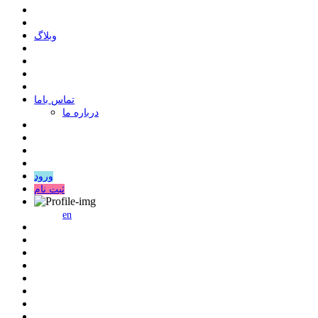
وبلاگ
ﺗﻤﺎﺱ ﺑﺎﻣﺎ
درباره ما
ورود
ثبت نام
en