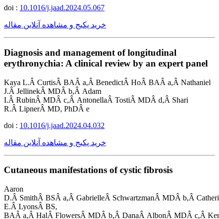
doi :
10.1016/j.jaad.2024.05.067
خرید پکیج و مشاهده آنلاین مقاله
Diagnosis and management of longitudinal
erythronychia: A clinical review by an expert panel
Kaya L.Â CurtisÂ BAÂ a,Â BenedictÂ HoÂ BAÂ a,Â Nathaniel
J.Â JellinekÂ MDÂ b,Â Adam
I.Â RubinÂ MDÂ c,Â AntonellaÂ TostiÂ MDÂ d,Â Shari
R.Â LipnerÂ MD, PhDÂ e
doi :
10.1016/j.jaad.2024.04.032
خرید پکیج و مشاهده آنلاین مقاله
Cutaneous manifestations of cystic fibrosis
Aaron
D.Â SmithÂ BSÂ a,Â GabrielleÂ SchwartzmanÂ MDÂ b,Â Catheri
E.Â LyonsÂ BS,
BAÂ a,Â HalÂ FlowersÂ MDÂ b,Â DanaÂ AlbonÂ MDÂ c,Â Kenn