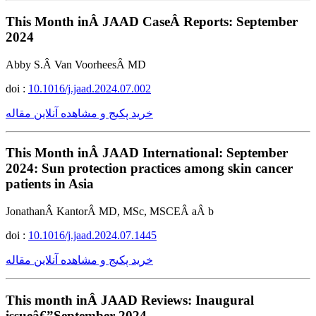
This Month inÂ JAAD CaseÂ Reports: September
2024
Abby S.Â Van VoorheesÂ MD
doi :
10.1016/j.jaad.2024.07.002
خرید پکیج و مشاهده آنلاین مقاله
This Month inÂ JAAD International: September
2024: Sun protection practices among skin cancer
patients in Asia
JonathanÂ KantorÂ MD, MSc, MSCEÂ aÂ b
doi :
10.1016/j.jaad.2024.07.1445
خرید پکیج و مشاهده آنلاین مقاله
This month inÂ JAAD Reviews: Inaugural
issueâ€”September 2024