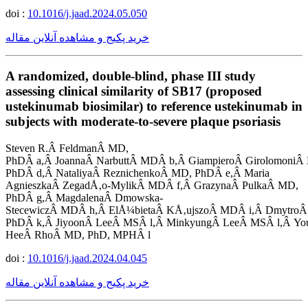
doi :
10.1016/j.jaad.2024.05.050
خرید پکیج و مشاهده آنلاین مقاله
A randomized, double-blind, phase III study
assessing clinical similarity of SB17 (proposed
ustekinumab biosimilar) to reference ustekinumab in
subjects with moderate-to-severe plaque psoriasis
Steven R.Â FeldmanÂ MD,
PhDÂ a,Â JoannaÂ NarbuttÂ MDÂ b,Â GiampieroÂ GirolomoniÂ
PhDÂ d,Â NataliyaÂ ReznichenkoÂ MD, PhDÂ e,Â Maria
AgnieszkaÂ ZegadÅ‚o-MylikÂ MDÂ f,Â GrazynaÂ PulkaÂ MD,
PhDÂ g,Â MagdalenaÂ Dmowska-
StecewiczÂ MDÂ h,Â ElÅ¼bietaÂ KÅ‚ujszoÂ MDÂ i,Â DmytroÂ 
PhDÂ k,Â JiyoonÂ LeeÂ MSÂ l,Â MinkyungÂ LeeÂ MSÂ l,Â Yo
HeeÂ RhoÂ MD, PhD, MPHÂ l
doi :
10.1016/j.jaad.2024.04.045
خرید پکیج و مشاهده آنلاین مقاله