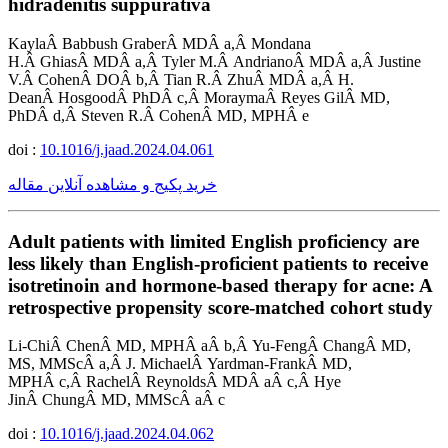
hidradenitis suppurativa
KaylaÂ Babbush GraberÂ MDÂ a,Â Mondana
H.Â GhiasÂ MDÂ a,Â Tyler M.Â AndrianoÂ MDÂ a,Â Justine
V.Â CohenÂ DOÂ b,Â Tian R.Â ZhuÂ MDÂ a,Â H.
DeanÂ HosgoodÂ PhDÂ c,Â MoraymaÂ Reyes GilÂ MD,
PhDÂ d,Â Steven R.Â CohenÂ MD, MPHÂ e
doi :
10.1016/j.jaad.2024.04.061
خرید پکیج و مشاهده آنلاین مقاله
Adult patients with limited English proficiency are
less likely than English-proficient patients to receive
isotretinoin and hormone-based therapy for acne: A
retrospective propensity score-matched cohort study
Li-ChiÂ ChenÂ MD, MPHÂ aÂ b,Â Yu-FengÂ ChangÂ MD,
MS, MMScÂ a,Â J. MichaelÂ Yardman-FrankÂ MD,
MPHÂ c,Â RachelÂ ReynoldsÂ MDÂ aÂ c,Â Hye
JinÂ ChungÂ MD, MMScÂ aÂ c
doi :
10.1016/j.jaad.2024.04.062