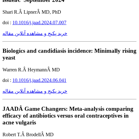
Shari R.Â LipnerÂ MD, PhD
doi :
10.1016/j.jaad.2024.07.007
خرید پکیج و مشاهده آنلاین مقاله
Biologics and candidiasis incidence: Minimally rising
yeast
Warren R.Â HeymannÂ MD
doi :
10.1016/j.jaad.2024.06.041
خرید پکیج و مشاهده آنلاین مقاله
JAADÂ Game Changers: Meta-analysis comparing
efficacy of antibiotics versus oral contraceptives in
acne vulgaris
Robert T.Â BrodellÂ MD