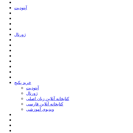
ﺁﭘﺘﻮﺩﯾﺖ
ﮊﻭﺭﻧﺎﻝ
خرید پکیج
ﺁﭘﺘﻮﺩﯾﺖ
ﮊﻭﺭﻧﺎﻝ
کتابخانه آنلاین زبان اصلی
کتابخانه آنلاین فارسی
ویدیوی آموزشی