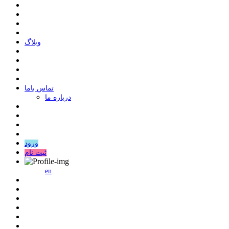
وبلاگ
ﺗﻤﺎﺱ ﺑﺎﻣﺎ
درباره ما
ورود
ثبت نام
en