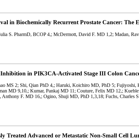
vival in Biochemically Recurrent Prostate Cancer: Th
s, Julia S. PharmD, BCOP 4,; McDermott, David F. MD 1,2; Madan, Ra
 Inhibition in PIK3CA-Activated Stage III Colon Ca
ao MS 2; Shi, Qian PhD 4,; Haruki, Koichiro MD, PhD 5; Fujiyoshi
aman MD 9,10,; Kumar, Pankaj MD 11; Couture, Felix MD 12,; Kueble
elds, Anthony F. MD 16,; Ogino, Shuji MD, PhD 1,3,18; Fuchs, Charl
sly Treated Advanced or Metastatic Non-Small Cell L