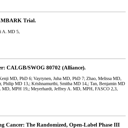
e EMBARK Trial.
vi A. MD 5,
ncer: CALGB/SWOG 80702 (Alliance).
, Kenji MD, PhD 6; Vayrynen, Juha MD, PhD 7; Zhao, Melissa MD,
r, Philip MD 13,; Krishnamurthi, Smitha MD 14,; Tan, Benjamin MD
es S. MD, MPH 19,; Meyerhardt, Jeffrey A. MD, MPH, FASCO 2,3,
ung Cancer: The Randomized, Open-Label Phase III