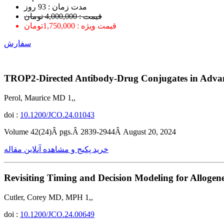
ﻣﺪﺕ ﺯﻣﺎﻥ : 93 ﺭﻭﺯ
قیمت : 4,000,000 تومان
قیمت ویژه : 1,750,000تومان
سفارش
TROP2-Directed Antibody-Drug Conjugates in Advan
Perol, Maurice MD 1,,
doi :
10.1200/JCO.24.01043
Volume 42(24)Â pgs.Â 2839-2944Â August 20, 2024
خرید پکیج و مشاهده آنلاین مقاله
Revisiting Timing and Decision Modeling for Allogen
Cutler, Corey MD, MPH 1,,
doi :
10.1200/JCO.24.00649