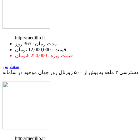
http://medilib.ir
ﻣﺪﺕ ﺯﻣﺎﻥ : 365 ﺭﻭﺯ
قیمت : 12,000,000 تومان
قیمت ویژه : 6,250,000تومان
سفارش
دسترسی ۳ ماهه به بیش از ۵۰۰ ژورنال روز جهان موجود در سامانه
http://medilib.ir