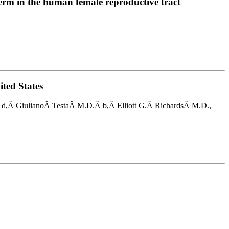
erm in the human female reproductive tract
ited States
,Â GiulianoÂ TestaÂ M.D.Â b,Â Elliott G.Â RichardsÂ M.D.,