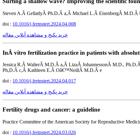
Surfing a shallow wave? Improving the scientific fou
Steven A.Â GellatlyÂ Ph.D.Â a,Â Michael L.Â EisenbergÂ M.D.Â b
doi :
10.1016/j.fertnstert.2024.04.008
خرید پکیج و مشاهده آنلاین مقاله
InÂ vitro fertilization practice in patients with absol
Jessica R.Â WalterÂ M.D.Â a,Â LizaÂ JohannessonÂ M.D., Ph.D.
Ph,D.Â c,Â Kathleen E.Â Oâ€™NeillÂ M.D.Â e
doi :
10.1016/j.fertnstert.2024.04.017
خرید پکیج و مشاهده آنلاین مقاله
Fertility drugs and cancer: a guideline
Practice Committee of the American Society for Reproductive Medici
doi :
10.1016/j.fertnstert.2024.03.026