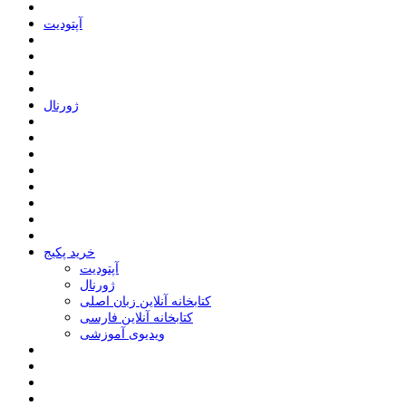
ﺁﭘﺘﻮﺩﯾﺖ
ﮊﻭﺭﻧﺎﻝ
خرید پکیج
ﺁﭘﺘﻮﺩﯾﺖ
ﮊﻭﺭﻧﺎﻝ
کتابخانه آنلاین زبان اصلی
کتابخانه آنلاین فارسی
ویدیوی آموزشی