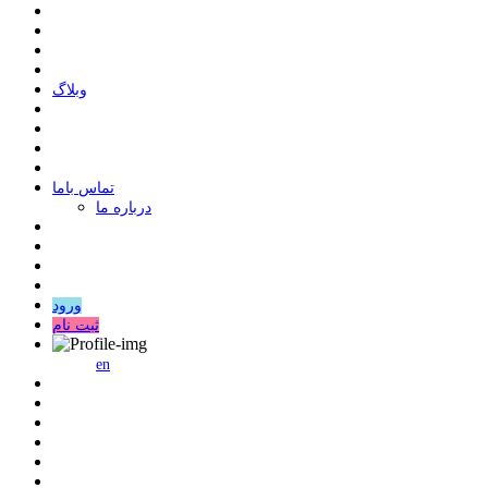
وبلاگ
ﺗﻤﺎﺱ ﺑﺎﻣﺎ
درباره ما
ورود
ثبت نام
en