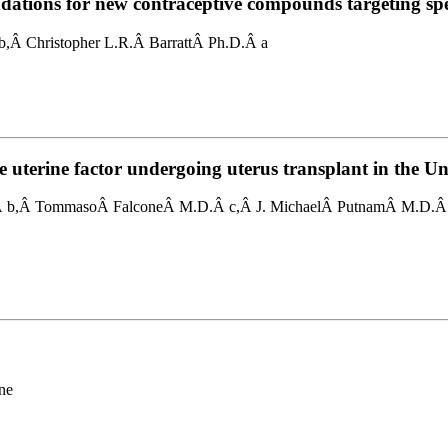
ndations for new contraceptive compounds targeting sp
,Â Christopher L.R.Â BarrattÂ Ph.D.Â a
ute uterine factor undergoing uterus transplant in the Un
Â b,Â TommasoÂ FalconeÂ M.D.Â c,Â J. MichaelÂ PutnamÂ M.D.Â d
ne