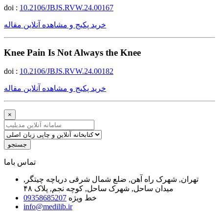
doi :
10.2106/JBJS.RVW.24.00167
خرید پکیج و مشاهده آنلاین مقاله
Knee Pain Is Not Always the Knee
doi :
10.2106/JBJS.RVW.24.00182
خرید پکیج و مشاهده آنلاین مقاله
×
جستجو
ﺗﻤﺎﺱ ﺑﺎﻣﺎ
تهران, شهرک راه آهن, ضلع شمال شرقی دریاچه چیتگر,
میدان ساحل, شهرک ساحل, کوچه نجم, پلاک ۴۸
خط ویژه
09358685207
info@medilib.ir