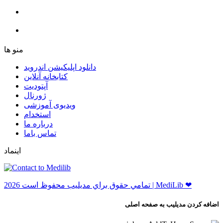
ﻣﻨﻮ ﻫﺎ
دانلود اپلیکیشن اندروید
ﮐﺘﺎﺑﺨﺎﻧﻪ ﺁﻧﻼﯾﻦ
ﺁﭘﺘﻮﺩﯾﺖ
ﮊﻭﺭﻧﺎﻝ
ویدیوی آموزشی
استخدام
درباره ما
ﺗﻤﺎﺱ ﺑﺎﻣﺎ
اینماد
ﺗﻤﺎﻣﻲ ﺣﻘﻮﻕ ﺑﺮاﻱ ﻣﺪﻳﻠﻴﺐ ﻣﺤﻔﻮﻅ اﺳﺖ 2026 | MediLib ❤
اضافه کردن مدیلیب به صفحه اصلی