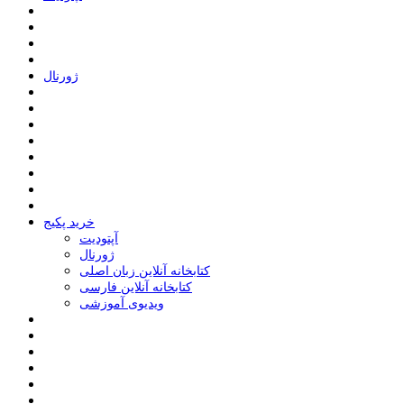
ﮊﻭﺭﻧﺎﻝ
خرید پکیج
ﺁﭘﺘﻮﺩﯾﺖ
ﮊﻭﺭﻧﺎﻝ
کتابخانه آنلاین زبان اصلی
کتابخانه آنلاین فارسی
ویدیوی آموزشی