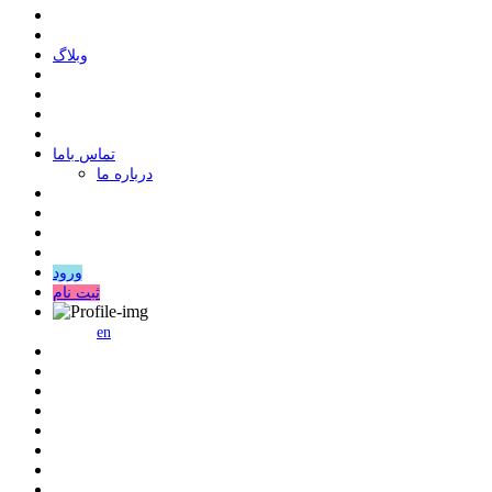
وبلاگ
ﺗﻤﺎﺱ ﺑﺎﻣﺎ
درباره ما
ورود
ثبت نام
en