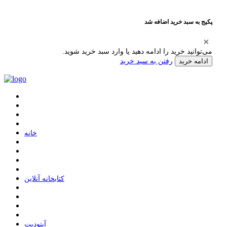
پکیج به سبد خرید اضافه شد
می‌توانید خرید را ادامه دهید یا وارد سبد خرید شوید.
رفتن به سبد خرید
ادامه خرید
ﺧﺎﻧﻪ
ﮐﺘﺎﺑﺨﺎﻧﻪ ﺁﻧﻼﯾﻦ
ﺁﭘﺘﻮﺩﯾﺖ