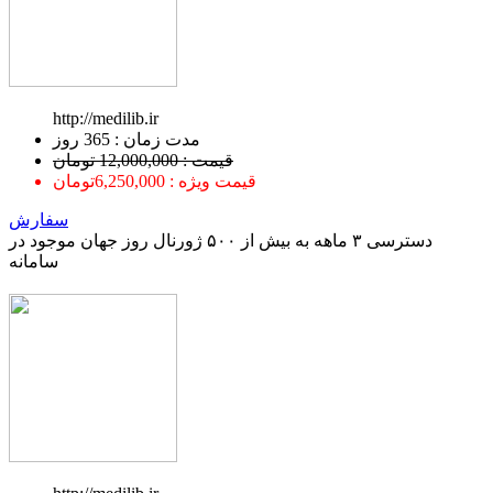
http://medilib.ir
ﻣﺪﺕ ﺯﻣﺎﻥ : 365 ﺭﻭﺯ
قیمت : 12,000,000 تومان
قیمت ویژه : 6,250,000تومان
سفارش
دسترسی ۳ ماهه به بیش از ۵۰۰ ژورنال روز جهان موجود در
سامانه