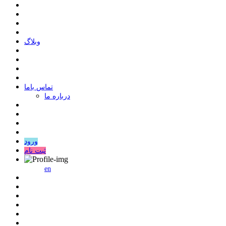
وبلاگ
ﺗﻤﺎﺱ ﺑﺎﻣﺎ
درباره ما
ورود
ثبت نام
en