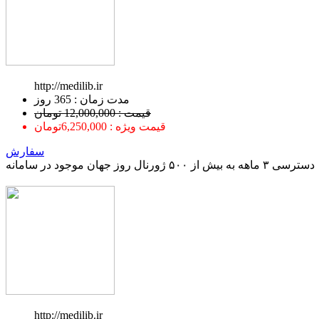
http://medilib.ir
ﻣﺪﺕ ﺯﻣﺎﻥ : 365 ﺭﻭﺯ
قیمت : 12,000,000 تومان
قیمت ویژه : 6,250,000تومان
سفارش
دسترسی ۳ ماهه به بیش از ۵۰۰ ژورنال روز جهان موجود در سامانه
http://medilib.ir