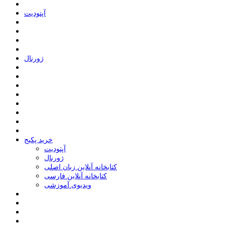
ﺁﭘﺘﻮﺩﯾﺖ
ﮊﻭﺭﻧﺎﻝ
خرید پکیج
ﺁﭘﺘﻮﺩﯾﺖ
ﮊﻭﺭﻧﺎﻝ
کتابخانه آنلاین زبان اصلی
کتابخانه آنلاین فارسی
ویدیوی آموزشی