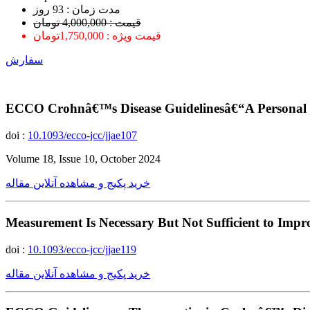
ﻣﺪﺕ ﺯﻣﺎﻥ : 93 ﺭﻭﺯ
قیمت : 4,000,000 تومان
قیمت ویژه : 1,750,000تومان
سفارش
ECCO Crohnâ€™s Disease Guidelinesâ€“A Personal V
doi :
10.1093/ecco-jcc/jjae107
Volume 18, Issue 10, October 2024
خرید پکیج و مشاهده آنلاین مقاله
Measurement Is Necessary But Not Sufficient to Impr
doi :
10.1093/ecco-jcc/jjae119
خرید پکیج و مشاهده آنلاین مقاله