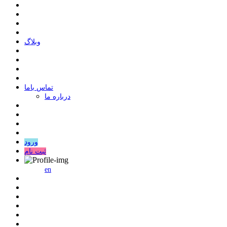
وبلاگ
ﺗﻤﺎﺱ ﺑﺎﻣﺎ
درباره ما
ورود
ثبت نام
en