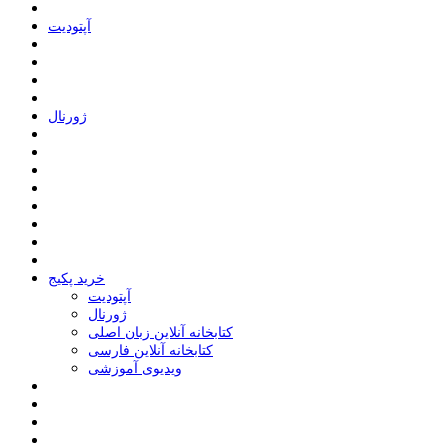
ﺁﭘﺘﻮﺩﯾﺖ
ﮊﻭﺭﻧﺎﻝ
خرید پکیج
ﺁﭘﺘﻮﺩﯾﺖ
ﮊﻭﺭﻧﺎﻝ
کتابخانه آنلاین زبان اصلی
کتابخانه آنلاین فارسی
ویدیوی آموزشی