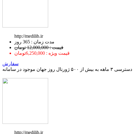
http://medilib.ir
ﻣﺪﺕ ﺯﻣﺎﻥ : 365 ﺭﻭﺯ
قیمت : 12,000,000 تومان
قیمت ویژه : 6,250,000تومان
سفارش
دسترسی ۳ ماهه به بیش از ۵۰۰ ژورنال روز جهان موجود در سامانه
http://medilib.ir