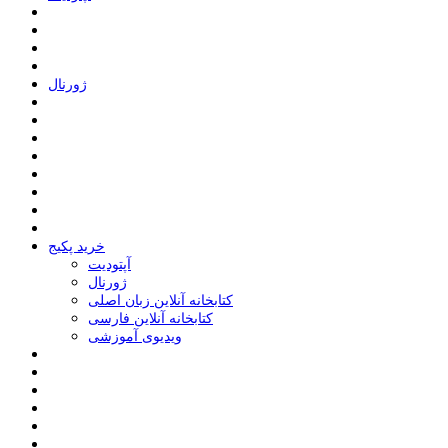
ﮊﻭﺭﻧﺎﻝ
خرید پکیج
ﺁﭘﺘﻮﺩﯾﺖ
ﮊﻭﺭﻧﺎﻝ
کتابخانه آنلاین زبان اصلی
کتابخانه آنلاین فارسی
ویدیوی آموزشی