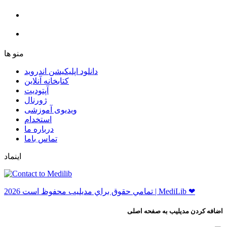
ﻣﻨﻮ ﻫﺎ
دانلود اپلیکیشن اندروید
ﮐﺘﺎﺑﺨﺎﻧﻪ ﺁﻧﻼﯾﻦ
ﺁﭘﺘﻮﺩﯾﺖ
ﮊﻭﺭﻧﺎﻝ
ویدیوی آموزشی
استخدام
درباره ما
ﺗﻤﺎﺱ ﺑﺎﻣﺎ
اینماد
ﺗﻤﺎﻣﻲ ﺣﻘﻮﻕ ﺑﺮاﻱ ﻣﺪﻳﻠﻴﺐ ﻣﺤﻔﻮﻅ اﺳﺖ 2026 | MediLib ❤
اضافه کردن مدیلیب به صفحه اصلی