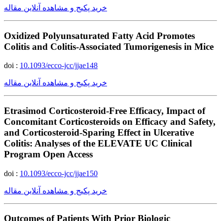
خرید پکیج و مشاهده آنلاین مقاله
Oxidized Polyunsaturated Fatty Acid Promotes
Colitis and Colitis-Associated Tumorigenesis in Mice
doi :
10.1093/ecco-jcc/jjae148
خرید پکیج و مشاهده آنلاین مقاله
Etrasimod Corticosteroid-Free Efficacy, Impact of
Concomitant Corticosteroids on Efficacy and Safety,
and Corticosteroid-Sparing Effect in Ulcerative
Colitis: Analyses of the ELEVATE UC Clinical
Program Open Access
doi :
10.1093/ecco-jcc/jjae150
خرید پکیج و مشاهده آنلاین مقاله
Outcomes of Patients With Prior Biologic