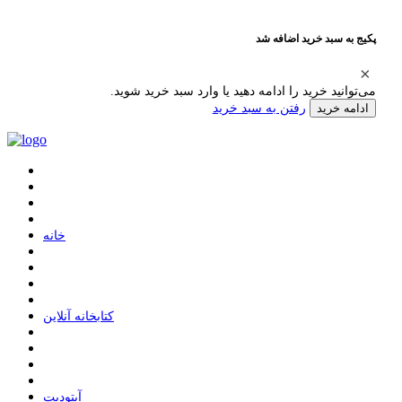
پکیج به سبد خرید اضافه شد
می‌توانید خرید را ادامه دهید یا وارد سبد خرید شوید.
رفتن به سبد خرید
ادامه خرید
ﺧﺎﻧﻪ
ﮐﺘﺎﺑﺨﺎﻧﻪ ﺁﻧﻼﯾﻦ
ﺁﭘﺘﻮﺩﯾﺖ