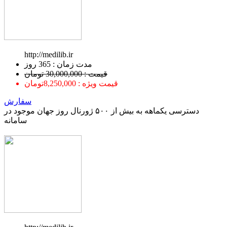
http://medilib.ir
ﻣﺪﺕ ﺯﻣﺎﻥ : 365 ﺭﻭﺯ
قیمت : 30,000,000 تومان
قیمت ویژه : 8,250,000تومان
سفارش
دسترسی یکماهه به بیش از ۵۰۰ ژورنال روز جهان موجود در
سامانه