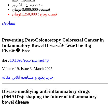
http://medilib.ir
ﻣﺪﺕ ﺯﻣﺎﻥ : 31 ﺭﻭﺯ
قیمت : 3,000,000 تومان
قیمت ویژه : 1,250,000تومان
سفارش
Preventing Post-Colonoscopy Colorectal Cancer in
Inflammatory Bowel Diseaseâ€”â€œThe Big
Fiveâ€� Free
doi :
10.1093/ecco-jcc/jjae140
Volume 19, Issue 3, March 2025
خرید پکیج و مشاهده آنلاین مقاله
Disease-modifying anti-inflammatory drugs
(DMAIDs): shaping the future of inflammatory
bowel disease