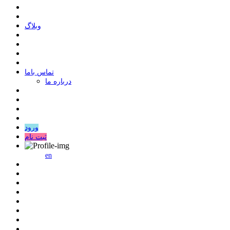
وبلاگ
ﺗﻤﺎﺱ ﺑﺎﻣﺎ
درباره ما
ورود
ثبت نام
en