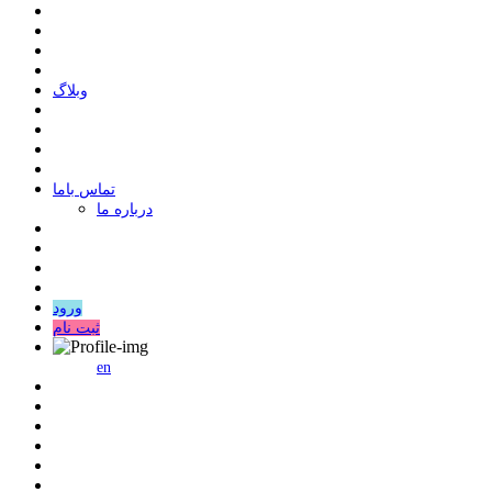
وبلاگ
ﺗﻤﺎﺱ ﺑﺎﻣﺎ
درباره ما
ورود
ثبت نام
en