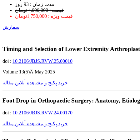
ﻣﺪﺕ ﺯﻣﺎﻥ : 93 ﺭﻭﺯ
قیمت : 4,000,000 تومان
قیمت ویژه : 1,750,000تومان
سفارش
Timing and Selection of Lower Extremity Arthroplast
doi :
10.2106/JBJS.RVW.25.00010
Volume 13(5)Â May 2025
خرید پکیج و مشاهده آنلاین مقاله
Foot Drop in Orthopaedic Surgery: Anatomy, Etiology
doi :
10.2106/JBJS.RVW.24.00170
خرید پکیج و مشاهده آنلاین مقاله