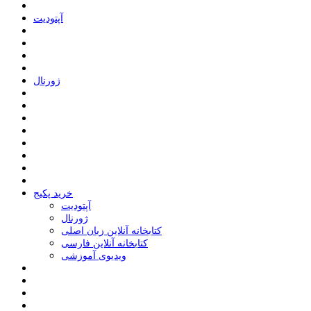
ﺁﭘﺘﻮﺩﯾﺖ
ﮊﻭﺭﻧﺎﻝ
خرید پکیج
ﺁﭘﺘﻮﺩﯾﺖ
ﮊﻭﺭﻧﺎﻝ
کتابخانه آنلاین زبان اصلی
کتابخانه آنلاین فارسی
ویدیوی آموزشی