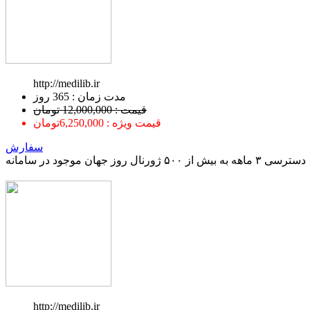
http://medilib.ir
ﻣﺪﺕ ﺯﻣﺎﻥ : 365 ﺭﻭﺯ
قیمت : 12,000,000 تومان
قیمت ویژه : 6,250,000تومان
سفارش
دسترسی ۳ ماهه به بیش از ۵۰۰ ژورنال روز جهان موجود در سامانه
http://medilib.ir