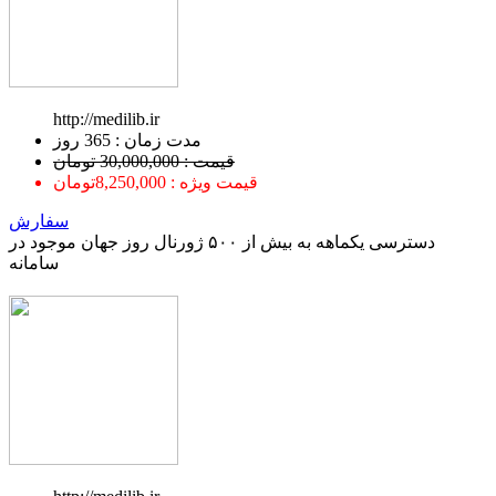
http://medilib.ir
ﻣﺪﺕ ﺯﻣﺎﻥ : 365 ﺭﻭﺯ
قیمت : 30,000,000 تومان
قیمت ویژه : 8,250,000تومان
سفارش
دسترسی یکماهه به بیش از ۵۰۰ ژورنال روز جهان موجود در
سامانه