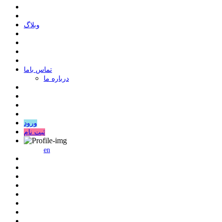
وبلاگ
ﺗﻤﺎﺱ ﺑﺎﻣﺎ
درباره ما
ورود
ثبت نام
en