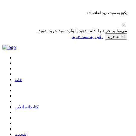
پکیج به سبد خرید اضافه شد
می‌توانید خرید را ادامه دهید یا وارد سبد خرید شوید.
رفتن به سبد خرید
ادامه خرید
ﺧﺎﻧﻪ
ﮐﺘﺎﺑﺨﺎﻧﻪ ﺁﻧﻼﯾﻦ
ﺁﭘﺘﻮﺩﯾﺖ