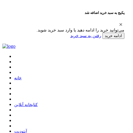
پکیج به سبد خرید اضافه شد
می‌توانید خرید را ادامه دهید یا وارد سبد خرید شوید.
رفتن به سبد خرید
ادامه خرید
ﺧﺎﻧﻪ
ﮐﺘﺎﺑﺨﺎﻧﻪ ﺁﻧﻼﯾﻦ
ﺁﭘﺘﻮﺩﯾﺖ