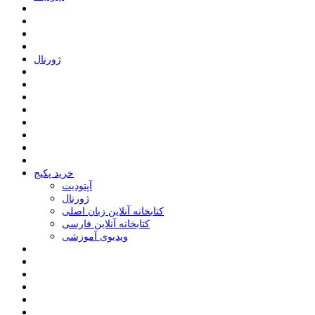
ﮊﻭﺭﻧﺎﻝ
خرید پکیج
ﺁﭘﺘﻮﺩﯾﺖ
ﮊﻭﺭﻧﺎﻝ
کتابخانه آنلاین زبان اصلی
کتابخانه آنلاین فارسی
ویدیوی آموزشی