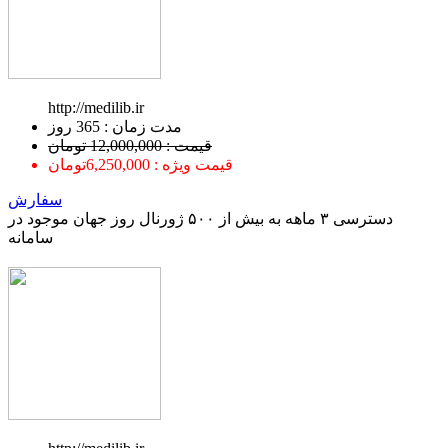
http://medilib.ir
ﻣﺪﺕ ﺯﻣﺎﻥ : 365 ﺭﻭﺯ
قیمت : 12,000,000 تومان
قیمت ویژه : 6,250,000تومان
سفارش
دسترسی ۳ ماهه به بیش از ۵۰۰ ژورنال روز جهان موجود در
سامانه