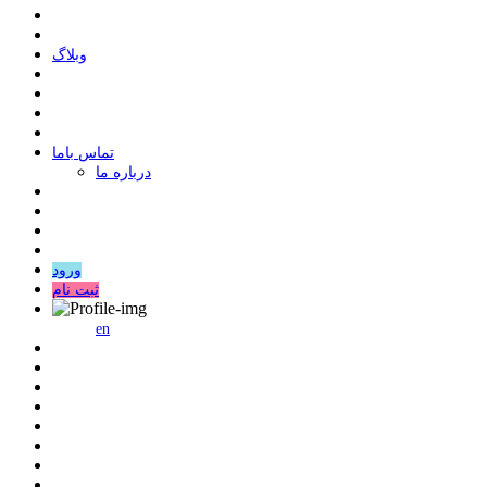
وبلاگ
ﺗﻤﺎﺱ ﺑﺎﻣﺎ
درباره ما
ورود
ثبت نام
en