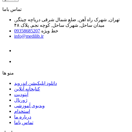
ﺗﻤﺎﺱ ﺑﺎﻣﺎ
تهران, شهرک راه آهن, ضلع شمال شرقی دریاچه چیتگر,
میدان ساحل, شهرک ساحل, کوچه نجم, پلاک ۴۸
خط ویژه
09358685207
info@medilib.ir
ﻣﻨﻮ ﻫﺎ
دانلود اپلیکیشن اندروید
ﮐﺘﺎﺑﺨﺎﻧﻪ ﺁﻧﻼﯾﻦ
ﺁﭘﺘﻮﺩﯾﺖ
ﮊﻭﺭﻧﺎﻝ
ویدیوی آموزشی
استخدام
درباره ما
ﺗﻤﺎﺱ ﺑﺎﻣﺎ