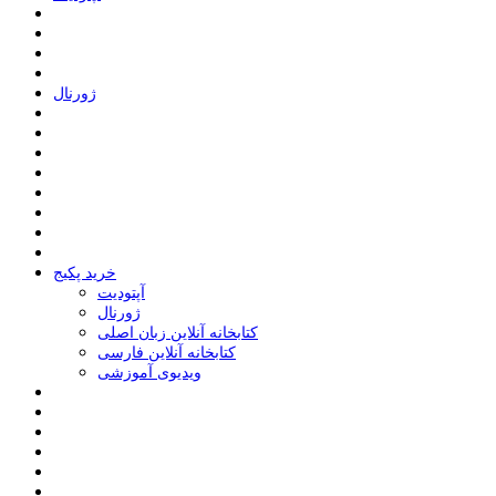
ﮊﻭﺭﻧﺎﻝ
خرید پکیج
ﺁﭘﺘﻮﺩﯾﺖ
ﮊﻭﺭﻧﺎﻝ
کتابخانه آنلاین زبان اصلی
کتابخانه آنلاین فارسی
ویدیوی آموزشی