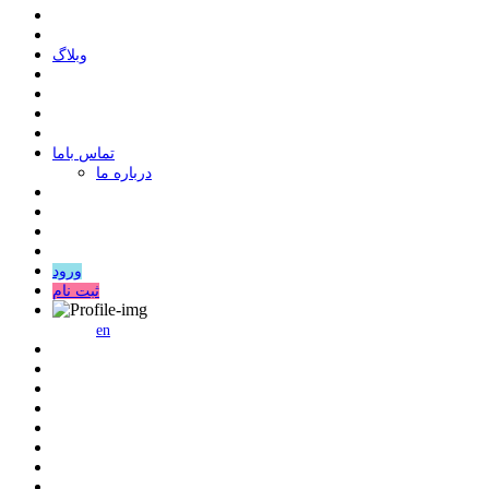
وبلاگ
ﺗﻤﺎﺱ ﺑﺎﻣﺎ
درباره ما
ورود
ثبت نام
en