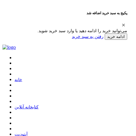
پکیج به سبد خرید اضافه شد
می‌توانید خرید را ادامه دهید یا وارد سبد خرید شوید.
رفتن به سبد خرید
ادامه خرید
ﺧﺎﻧﻪ
ﮐﺘﺎﺑﺨﺎﻧﻪ ﺁﻧﻼﯾﻦ
ﺁﭘﺘﻮﺩﯾﺖ