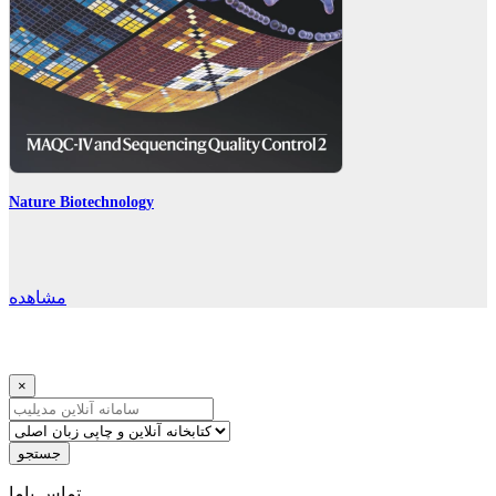
Nature Biotechnology
مشاهده
×
جستجو
ﺗﻤﺎﺱ ﺑﺎﻣﺎ