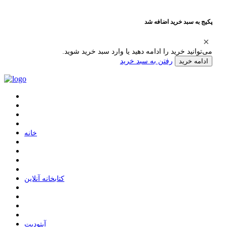
پکیج به سبد خرید اضافه شد
می‌توانید خرید را ادامه دهید یا وارد سبد خرید شوید.
رفتن به سبد خرید
ادامه خرید
ﺧﺎﻧﻪ
ﮐﺘﺎﺑﺨﺎﻧﻪ ﺁﻧﻼﯾﻦ
ﺁﭘﺘﻮﺩﯾﺖ