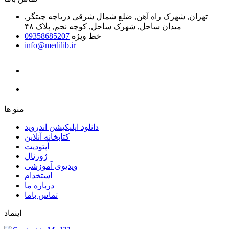
تهران, شهرک راه آهن, ضلع شمال شرقی دریاچه چیتگر,
میدان ساحل, شهرک ساحل, کوچه نجم, پلاک ۴۸
خط ویژه
09358685207
info@medilib.ir
ﻣﻨﻮ ﻫﺎ
دانلود اپلیکیشن اندروید
ﮐﺘﺎﺑﺨﺎﻧﻪ ﺁﻧﻼﯾﻦ
ﺁﭘﺘﻮﺩﯾﺖ
ﮊﻭﺭﻧﺎﻝ
ویدیوی آموزشی
استخدام
درباره ما
ﺗﻤﺎﺱ ﺑﺎﻣﺎ
اینماد