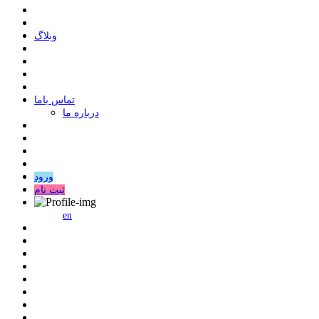
وبلاگ
ﺗﻤﺎﺱ ﺑﺎﻣﺎ
درباره ما
ورود
ثبت نام
en