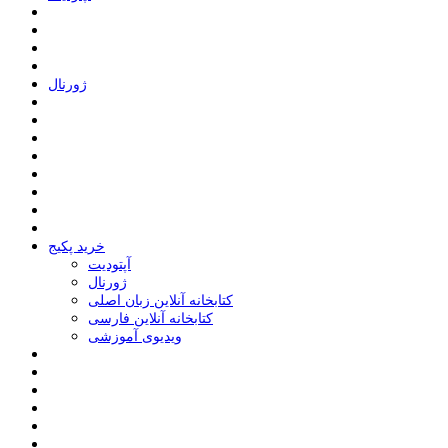
ﮊﻭﺭﻧﺎﻝ
خرید پکیج
ﺁﭘﺘﻮﺩﯾﺖ
ﮊﻭﺭﻧﺎﻝ
کتابخانه آنلاین زبان اصلی
کتابخانه آنلاین فارسی
ویدیوی آموزشی