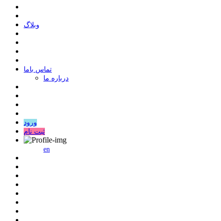
وبلاگ
ﺗﻤﺎﺱ ﺑﺎﻣﺎ
درباره ما
ورود
ثبت نام
en