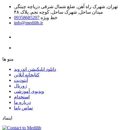
تهران, شهرک راه آهن, ضلع شمال شرقی دریاچه چیتگر,
میدان ساحل, شهرک ساحل, کوچه نجم, پلاک ۴۸
خط ویژه
09358685207
info@medilib.ir
ﻣﻨﻮ ﻫﺎ
دانلود اپلیکیشن اندروید
ﮐﺘﺎﺑﺨﺎﻧﻪ ﺁﻧﻼﯾﻦ
ﺁﭘﺘﻮﺩﯾﺖ
ﮊﻭﺭﻧﺎﻝ
ویدیوی آموزشی
استخدام
درباره ما
ﺗﻤﺎﺱ ﺑﺎﻣﺎ
اینماد