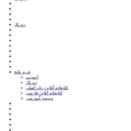
ﮊﻭﺭﻧﺎﻝ
خرید پکیج
ﺁﭘﺘﻮﺩﯾﺖ
ﮊﻭﺭﻧﺎﻝ
کتابخانه آنلاین زبان اصلی
کتابخانه آنلاین فارسی
ویدیوی آموزشی