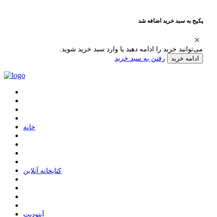
پکیج به سبد خرید اضافه شد
می‌توانید خرید را ادامه دهید یا وارد سبد خرید شوید.
رفتن به سبد خرید
ادامه خرید
ﺧﺎﻧﻪ
ﮐﺘﺎﺑﺨﺎﻧﻪ ﺁﻧﻼﯾﻦ
ﺁﭘﺘﻮﺩﯾﺖ