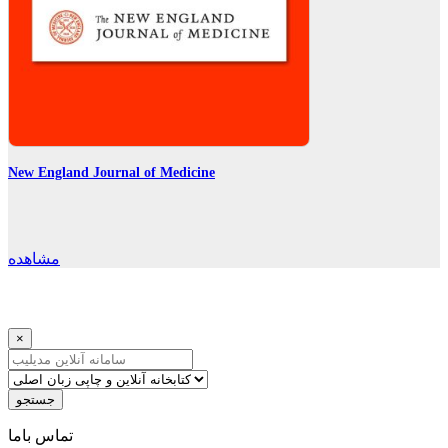
New England Journal of Medicine
مشاهده
×
جستجو
ﺗﻤﺎﺱ ﺑﺎﻣﺎ