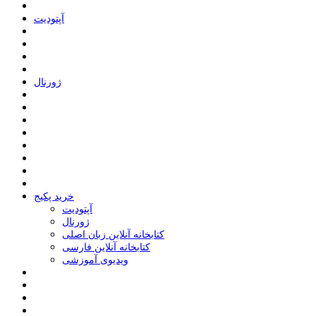
ﺁﭘﺘﻮﺩﯾﺖ
ﮊﻭﺭﻧﺎﻝ
خرید پکیج
ﺁﭘﺘﻮﺩﯾﺖ
ﮊﻭﺭﻧﺎﻝ
کتابخانه آنلاین زبان اصلی
کتابخانه آنلاین فارسی
ویدیوی آموزشی