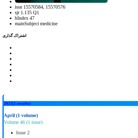
issn
15570584, 15570576
sjr
1.135 Q1
hIndex
47
mainSubject
medicine
اشتراک گذاری
2022
(2 months)
April
(1 volume)
Volume 46
(1 issue)
Issue 2