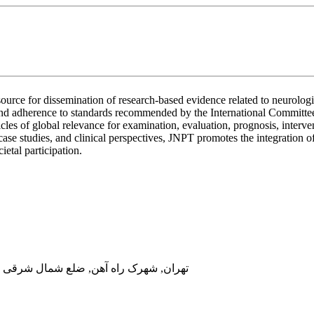
rce for dissemination of research-based evidence related to neurologic
nd adherence to standards recommended by the International Committee o
cles of global relevance for examination, evaluation, prognosis, interv
case studies, and clinical perspectives, JNPT promotes the integration of
etal participation.
تهران, شهرک راه آهن, ضلع شمال شرقی در