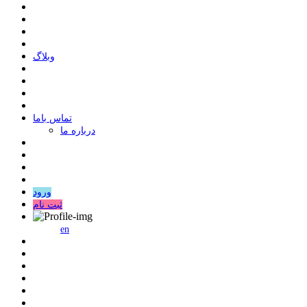
وبلاگ
ﺗﻤﺎﺱ ﺑﺎﻣﺎ
درباره ما
ورود
ثبت نام
en