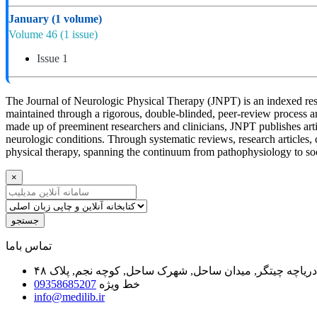
January
(1 volume)
Volume 46
(1 issue)
Issue 1
The Journal of Neurologic Physical Therapy (JNPT) is an indexed resou
maintained through a rigorous, double-blinded, peer-review process a
made up of preeminent researchers and clinicians, JNPT publishes arti
neurologic conditions. Through systematic reviews, research articles, 
physical therapy, spanning the continuum from pathophysiology to soci
×
جستجو
ﺗﻤﺎﺱ ﺑﺎﻣﺎ
یاچه چیتگر, میدان ساحل, شهرک ساحل, کوچه نجم, پلاک ۴۸
خط ویژه
09358685207
info@medilib.ir