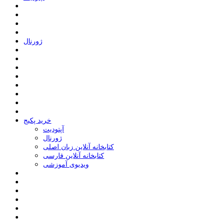
ﮊﻭﺭﻧﺎﻝ
خرید پکیج
ﺁﭘﺘﻮﺩﯾﺖ
ﮊﻭﺭﻧﺎﻝ
کتابخانه آنلاین زبان اصلی
کتابخانه آنلاین فارسی
ویدیوی آموزشی