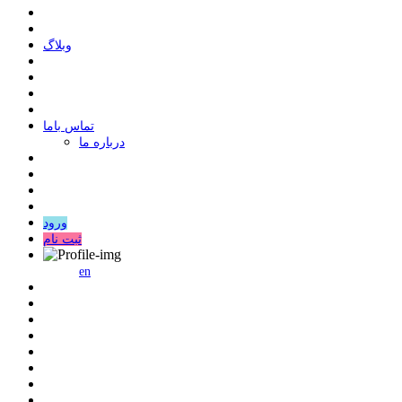
وبلاگ
ﺗﻤﺎﺱ ﺑﺎﻣﺎ
درباره ما
ورود
ثبت نام
en