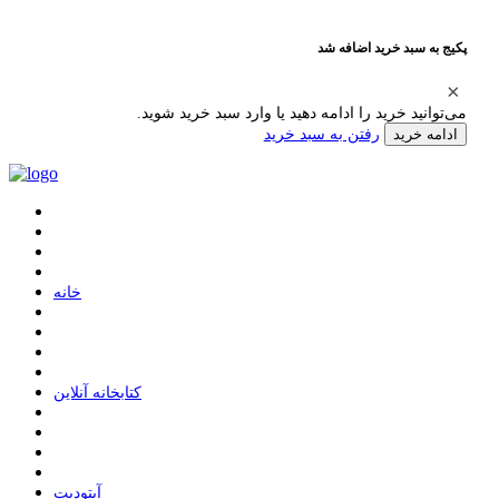
پکیج به سبد خرید اضافه شد
می‌توانید خرید را ادامه دهید یا وارد سبد خرید شوید.
رفتن به سبد خرید
ادامه خرید
ﺧﺎﻧﻪ
ﮐﺘﺎﺑﺨﺎﻧﻪ ﺁﻧﻼﯾﻦ
ﺁﭘﺘﻮﺩﯾﺖ