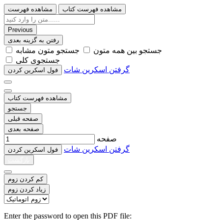
مشاهده فهرست کتاب
مشاهده فهرست
Previous
رفتن به گزینه بعدی
ﺟﺴﺘﺠﻮ ﺑﯿﻦ ﻫﻤﻪ ﻣﺘﻮﻥ
ﺟﺴﺘﺠﻮ ﻣﺘﻮﻥ ﻣﺸﺎﺑﻪ
ﺟﺴﺘﺠﻮﯼ ﮐﻠﯽ
گرفتن اسکرین شات
ﻓﻮﻝ اﺳﮑﺮﯾﻦ ﮐﺮﺩﻥ
مشاهده فهرست کتاب
جستجو
صفحه قبلی
صفحه بعدی
صفحه
گرفتن اسکرین شات
ﻓﻮﻝ اﺳﮑﺮﯾﻦ ﮐﺮﺩﻥ
بازگشت
کم کردن زوم
زیاد کردن زوم
Enter the password to open this PDF file: