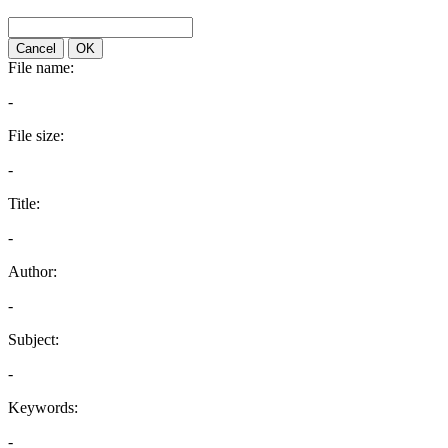
Cancel
OK
File name:
-
File size:
-
Title:
-
Author:
-
Subject:
-
Keywords:
-