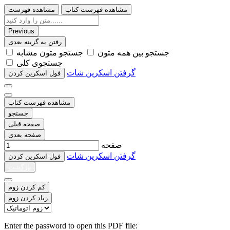
مشاهده فهرست کتاب
مشاهده فهرست
Previous
رفتن به گزینه بعدی
ﺟﺴﺘﺠﻮ ﺑﯿﻦ ﻫﻤﻪ ﻣﺘﻮﻥ
ﺟﺴﺘﺠﻮ ﻣﺘﻮﻥ ﻣﺸﺎﺑﻪ
ﺟﺴﺘﺠﻮﯼ ﮐﻠﯽ
گرفتن اسکرین شات
ﻓﻮﻝ اﺳﮑﺮﯾﻦ ﮐﺮﺩﻥ
مشاهده فهرست کتاب
جستجو
صفحه قبلی
صفحه بعدی
صفحه
گرفتن اسکرین شات
ﻓﻮﻝ اﺳﮑﺮﯾﻦ ﮐﺮﺩﻥ
بازگشت
کم کردن زوم
زیاد کردن زوم
Enter the password to open this PDF file: