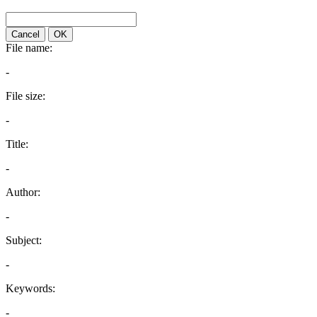
Cancel
OK
File name:
-
File size:
-
Title:
-
Author:
-
Subject:
-
Keywords:
-