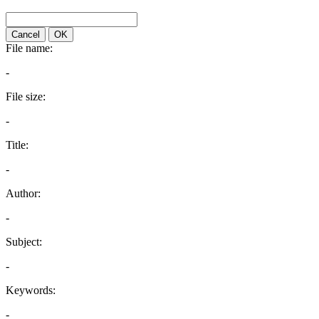
Cancel
OK
File name:
-
File size:
-
Title:
-
Author:
-
Subject:
-
Keywords:
-