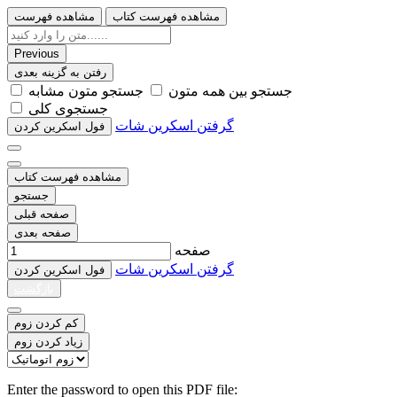
مشاهده فهرست کتاب
مشاهده فهرست
Previous
رفتن به گزینه بعدی
ﺟﺴﺘﺠﻮ ﺑﯿﻦ ﻫﻤﻪ ﻣﺘﻮﻥ
ﺟﺴﺘﺠﻮ ﻣﺘﻮﻥ ﻣﺸﺎﺑﻪ
ﺟﺴﺘﺠﻮﯼ ﮐﻠﯽ
گرفتن اسکرین شات
ﻓﻮﻝ اﺳﮑﺮﯾﻦ ﮐﺮﺩﻥ
مشاهده فهرست کتاب
جستجو
صفحه قبلی
صفحه بعدی
صفحه
گرفتن اسکرین شات
ﻓﻮﻝ اﺳﮑﺮﯾﻦ ﮐﺮﺩﻥ
بازگشت
کم کردن زوم
زیاد کردن زوم
Enter the password to open this PDF file: