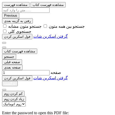
مشاهده فهرست کتاب
مشاهده فهرست
Previous
رفتن به گزینه بعدی
ﺟﺴﺘﺠﻮ ﺑﯿﻦ ﻫﻤﻪ ﻣﺘﻮﻥ
ﺟﺴﺘﺠﻮ ﻣﺘﻮﻥ ﻣﺸﺎﺑﻪ
ﺟﺴﺘﺠﻮﯼ ﮐﻠﯽ
گرفتن اسکرین شات
ﻓﻮﻝ اﺳﮑﺮﯾﻦ ﮐﺮﺩﻥ
مشاهده فهرست کتاب
جستجو
صفحه قبلی
صفحه بعدی
صفحه
گرفتن اسکرین شات
ﻓﻮﻝ اﺳﮑﺮﯾﻦ ﮐﺮﺩﻥ
بازگشت
کم کردن زوم
زیاد کردن زوم
Enter the password to open this PDF file: