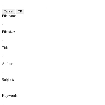
Cancel
OK
File name:
-
File size:
-
Title:
-
Author:
-
Subject:
-
Keywords:
-