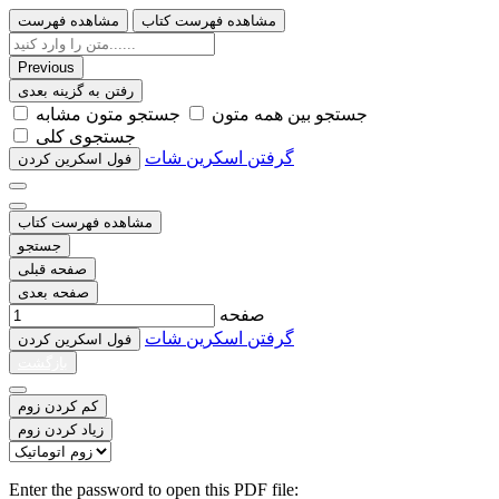
مشاهده فهرست کتاب
مشاهده فهرست
Previous
رفتن به گزینه بعدی
ﺟﺴﺘﺠﻮ ﺑﯿﻦ ﻫﻤﻪ ﻣﺘﻮﻥ
ﺟﺴﺘﺠﻮ ﻣﺘﻮﻥ ﻣﺸﺎﺑﻪ
ﺟﺴﺘﺠﻮﯼ ﮐﻠﯽ
گرفتن اسکرین شات
ﻓﻮﻝ اﺳﮑﺮﯾﻦ ﮐﺮﺩﻥ
مشاهده فهرست کتاب
جستجو
صفحه قبلی
صفحه بعدی
صفحه
گرفتن اسکرین شات
ﻓﻮﻝ اﺳﮑﺮﯾﻦ ﮐﺮﺩﻥ
بازگشت
کم کردن زوم
زیاد کردن زوم
Enter the password to open this PDF file: