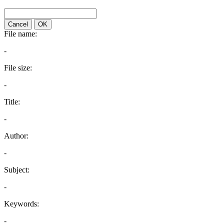
Cancel
OK
File name:
-
File size:
-
Title:
-
Author:
-
Subject:
-
Keywords:
-