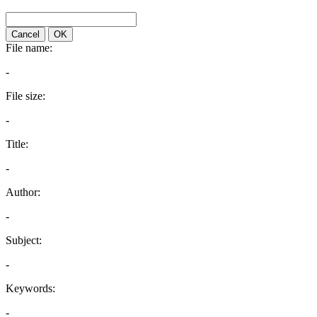
Cancel
OK
File name:
-
File size:
-
Title:
-
Author:
-
Subject:
-
Keywords:
-