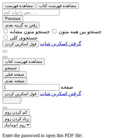
مشاهده فهرست کتاب
مشاهده فهرست
Previous
رفتن به گزینه بعدی
ﺟﺴﺘﺠﻮ ﺑﯿﻦ ﻫﻤﻪ ﻣﺘﻮﻥ
ﺟﺴﺘﺠﻮ ﻣﺘﻮﻥ ﻣﺸﺎﺑﻪ
ﺟﺴﺘﺠﻮﯼ ﮐﻠﯽ
گرفتن اسکرین شات
ﻓﻮﻝ اﺳﮑﺮﯾﻦ ﮐﺮﺩﻥ
مشاهده فهرست کتاب
جستجو
صفحه قبلی
صفحه بعدی
صفحه
گرفتن اسکرین شات
ﻓﻮﻝ اﺳﮑﺮﯾﻦ ﮐﺮﺩﻥ
بازگشت
کم کردن زوم
زیاد کردن زوم
Enter the password to open this PDF file: