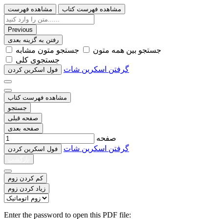
مشاهده فهرست کتاب
مشاهده فهرست
Previous
رفتن به گزینه بعدی
ﺟﺴﺘﺠﻮ ﺑﯿﻦ ﻫﻤﻪ ﻣﺘﻮﻥ
ﺟﺴﺘﺠﻮ ﻣﺘﻮﻥ ﻣﺸﺎﺑﻪ
ﺟﺴﺘﺠﻮﯼ ﮐﻠﯽ
گرفتن اسکرین شات
ﻓﻮﻝ اﺳﮑﺮﯾﻦ ﮐﺮﺩﻥ
مشاهده فهرست کتاب
جستجو
صفحه قبلی
صفحه بعدی
صفحه
گرفتن اسکرین شات
ﻓﻮﻝ اﺳﮑﺮﯾﻦ ﮐﺮﺩﻥ
بازگشت
کم کردن زوم
زیاد کردن زوم
Enter the password to open this PDF file: