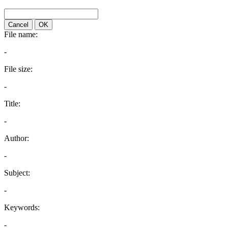
Cancel
OK
File name:
-
File size:
-
Title:
-
Author:
-
Subject:
-
Keywords:
-