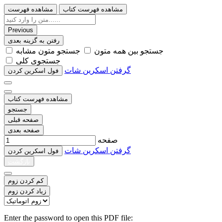
مشاهده فهرست کتاب
مشاهده فهرست
Previous
رفتن به گزینه بعدی
ﺟﺴﺘﺠﻮ ﺑﯿﻦ ﻫﻤﻪ ﻣﺘﻮﻥ
ﺟﺴﺘﺠﻮ ﻣﺘﻮﻥ ﻣﺸﺎﺑﻪ
ﺟﺴﺘﺠﻮﯼ ﮐﻠﯽ
گرفتن اسکرین شات
ﻓﻮﻝ اﺳﮑﺮﯾﻦ ﮐﺮﺩﻥ
مشاهده فهرست کتاب
جستجو
صفحه قبلی
صفحه بعدی
صفحه
گرفتن اسکرین شات
ﻓﻮﻝ اﺳﮑﺮﯾﻦ ﮐﺮﺩﻥ
بازگشت
کم کردن زوم
زیاد کردن زوم
Enter the password to open this PDF file: