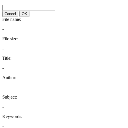
Cancel
OK
File name:
-
File size:
-
Title:
-
Author:
-
Subject:
-
Keywords:
-