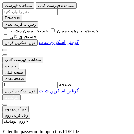
مشاهده فهرست کتاب
مشاهده فهرست
Previous
رفتن به گزینه بعدی
ﺟﺴﺘﺠﻮ ﺑﯿﻦ ﻫﻤﻪ ﻣﺘﻮﻥ
ﺟﺴﺘﺠﻮ ﻣﺘﻮﻥ ﻣﺸﺎﺑﻪ
ﺟﺴﺘﺠﻮﯼ ﮐﻠﯽ
گرفتن اسکرین شات
ﻓﻮﻝ اﺳﮑﺮﯾﻦ ﮐﺮﺩﻥ
مشاهده فهرست کتاب
جستجو
صفحه قبلی
صفحه بعدی
صفحه
گرفتن اسکرین شات
ﻓﻮﻝ اﺳﮑﺮﯾﻦ ﮐﺮﺩﻥ
بازگشت
کم کردن زوم
زیاد کردن زوم
Enter the password to open this PDF file: