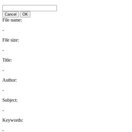
Cancel
OK
File name:
-
File size:
-
Title:
-
Author:
-
Subject:
-
Keywords:
-