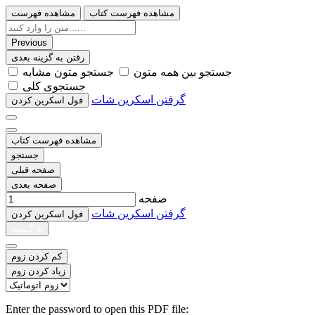
مشاهده فهرست کتاب
مشاهده فهرست
Previous
رفتن به گزینه بعدی
ﺟﺴﺘﺠﻮ ﺑﯿﻦ ﻫﻤﻪ ﻣﺘﻮﻥ
ﺟﺴﺘﺠﻮ ﻣﺘﻮﻥ ﻣﺸﺎﺑﻪ
ﺟﺴﺘﺠﻮﯼ ﮐﻠﯽ
گرفتن اسکرین شات
ﻓﻮﻝ اﺳﮑﺮﯾﻦ ﮐﺮﺩﻥ
مشاهده فهرست کتاب
جستجو
صفحه قبلی
صفحه بعدی
صفحه
گرفتن اسکرین شات
ﻓﻮﻝ اﺳﮑﺮﯾﻦ ﮐﺮﺩﻥ
بازگشت
کم کردن زوم
زیاد کردن زوم
Enter the password to open this PDF file: