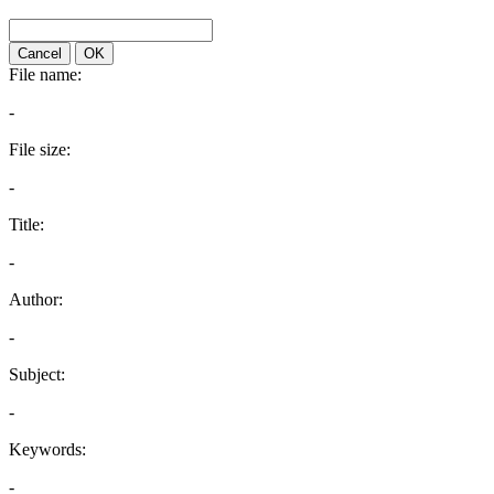
Cancel
OK
File name:
-
File size:
-
Title:
-
Author:
-
Subject:
-
Keywords:
-