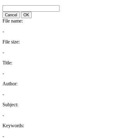
Cancel
OK
File name:
-
File size:
-
Title:
-
Author:
-
Subject:
-
Keywords:
-