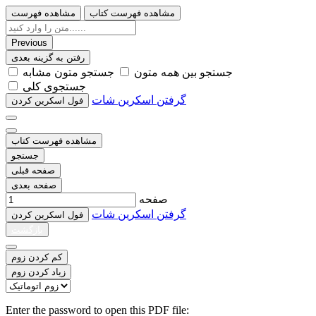
مشاهده فهرست کتاب
مشاهده فهرست
Previous
رفتن به گزینه بعدی
ﺟﺴﺘﺠﻮ ﺑﯿﻦ ﻫﻤﻪ ﻣﺘﻮﻥ
ﺟﺴﺘﺠﻮ ﻣﺘﻮﻥ ﻣﺸﺎﺑﻪ
ﺟﺴﺘﺠﻮﯼ ﮐﻠﯽ
گرفتن اسکرین شات
ﻓﻮﻝ اﺳﮑﺮﯾﻦ ﮐﺮﺩﻥ
مشاهده فهرست کتاب
جستجو
صفحه قبلی
صفحه بعدی
صفحه
گرفتن اسکرین شات
ﻓﻮﻝ اﺳﮑﺮﯾﻦ ﮐﺮﺩﻥ
بازگشت
کم کردن زوم
زیاد کردن زوم
Enter the password to open this PDF file: