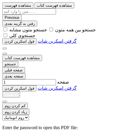
مشاهده فهرست کتاب
مشاهده فهرست
Previous
رفتن به گزینه بعدی
ﺟﺴﺘﺠﻮ ﺑﯿﻦ ﻫﻤﻪ ﻣﺘﻮﻥ
ﺟﺴﺘﺠﻮ ﻣﺘﻮﻥ ﻣﺸﺎﺑﻪ
ﺟﺴﺘﺠﻮﯼ ﮐﻠﯽ
گرفتن اسکرین شات
ﻓﻮﻝ اﺳﮑﺮﯾﻦ ﮐﺮﺩﻥ
مشاهده فهرست کتاب
جستجو
صفحه قبلی
صفحه بعدی
صفحه
گرفتن اسکرین شات
ﻓﻮﻝ اﺳﮑﺮﯾﻦ ﮐﺮﺩﻥ
بازگشت
کم کردن زوم
زیاد کردن زوم
Enter the password to open this PDF file: