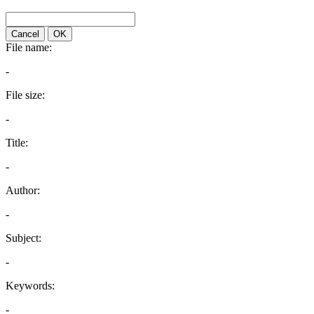
Cancel
OK
File name:
-
File size:
-
Title:
-
Author:
-
Subject:
-
Keywords:
-