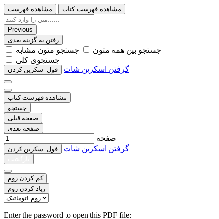
مشاهده فهرست کتاب
مشاهده فهرست
Previous
رفتن به گزینه بعدی
ﺟﺴﺘﺠﻮ ﺑﯿﻦ ﻫﻤﻪ ﻣﺘﻮﻥ
ﺟﺴﺘﺠﻮ ﻣﺘﻮﻥ ﻣﺸﺎﺑﻪ
ﺟﺴﺘﺠﻮﯼ ﮐﻠﯽ
گرفتن اسکرین شات
ﻓﻮﻝ اﺳﮑﺮﯾﻦ ﮐﺮﺩﻥ
مشاهده فهرست کتاب
جستجو
صفحه قبلی
صفحه بعدی
صفحه
گرفتن اسکرین شات
ﻓﻮﻝ اﺳﮑﺮﯾﻦ ﮐﺮﺩﻥ
بازگشت
کم کردن زوم
زیاد کردن زوم
Enter the password to open this PDF file: