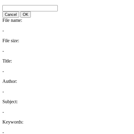
Cancel
OK
File name:
-
File size:
-
Title:
-
Author:
-
Subject:
-
Keywords:
-