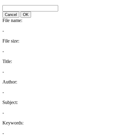
Cancel
OK
File name:
-
File size:
-
Title:
-
Author:
-
Subject:
-
Keywords:
-