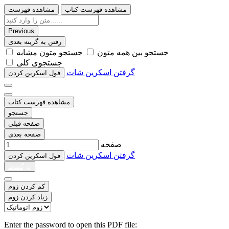
مشاهده فهرست کتاب
مشاهده فهرست
Previous
رفتن به گزینه بعدی
ﺟﺴﺘﺠﻮ ﺑﯿﻦ ﻫﻤﻪ ﻣﺘﻮﻥ
ﺟﺴﺘﺠﻮ ﻣﺘﻮﻥ ﻣﺸﺎﺑﻪ
ﺟﺴﺘﺠﻮﯼ ﮐﻠﯽ
گرفتن اسکرین شات
ﻓﻮﻝ اﺳﮑﺮﯾﻦ ﮐﺮﺩﻥ
مشاهده فهرست کتاب
جستجو
صفحه قبلی
صفحه بعدی
صفحه
گرفتن اسکرین شات
ﻓﻮﻝ اﺳﮑﺮﯾﻦ ﮐﺮﺩﻥ
بازگشت
کم کردن زوم
زیاد کردن زوم
Enter the password to open this PDF file: