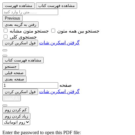
مشاهده فهرست کتاب
مشاهده فهرست
Previous
رفتن به گزینه بعدی
ﺟﺴﺘﺠﻮ ﺑﯿﻦ ﻫﻤﻪ ﻣﺘﻮﻥ
ﺟﺴﺘﺠﻮ ﻣﺘﻮﻥ ﻣﺸﺎﺑﻪ
ﺟﺴﺘﺠﻮﯼ ﮐﻠﯽ
گرفتن اسکرین شات
ﻓﻮﻝ اﺳﮑﺮﯾﻦ ﮐﺮﺩﻥ
مشاهده فهرست کتاب
جستجو
صفحه قبلی
صفحه بعدی
صفحه
گرفتن اسکرین شات
ﻓﻮﻝ اﺳﮑﺮﯾﻦ ﮐﺮﺩﻥ
بازگشت
کم کردن زوم
زیاد کردن زوم
Enter the password to open this PDF file: