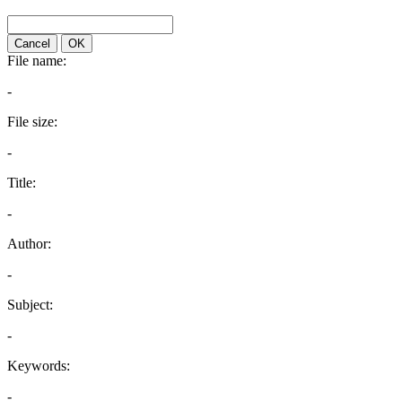
Cancel
OK
File name:
-
File size:
-
Title:
-
Author:
-
Subject:
-
Keywords:
-