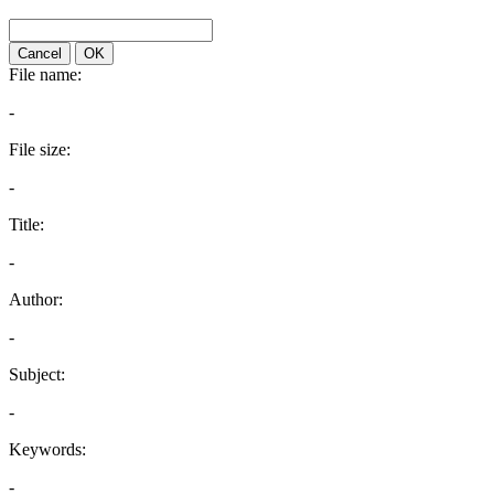
Cancel
OK
File name:
-
File size:
-
Title:
-
Author:
-
Subject:
-
Keywords:
-