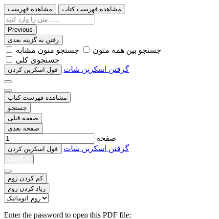
مشاهده فهرست کتاب
مشاهده فهرست
Previous
رفتن به گزینه بعدی
ﺟﺴﺘﺠﻮ ﺑﯿﻦ ﻫﻤﻪ ﻣﺘﻮﻥ
ﺟﺴﺘﺠﻮ ﻣﺘﻮﻥ ﻣﺸﺎﺑﻪ
ﺟﺴﺘﺠﻮﯼ ﮐﻠﯽ
گرفتن اسکرین شات
ﻓﻮﻝ اﺳﮑﺮﯾﻦ ﮐﺮﺩﻥ
مشاهده فهرست کتاب
جستجو
صفحه قبلی
صفحه بعدی
صفحه
گرفتن اسکرین شات
ﻓﻮﻝ اﺳﮑﺮﯾﻦ ﮐﺮﺩﻥ
بازگشت
کم کردن زوم
زیاد کردن زوم
Enter the password to open this PDF file: