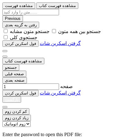
مشاهده فهرست کتاب
مشاهده فهرست
Previous
رفتن به گزینه بعدی
ﺟﺴﺘﺠﻮ ﺑﯿﻦ ﻫﻤﻪ ﻣﺘﻮﻥ
ﺟﺴﺘﺠﻮ ﻣﺘﻮﻥ ﻣﺸﺎﺑﻪ
ﺟﺴﺘﺠﻮﯼ ﮐﻠﯽ
گرفتن اسکرین شات
ﻓﻮﻝ اﺳﮑﺮﯾﻦ ﮐﺮﺩﻥ
مشاهده فهرست کتاب
جستجو
صفحه قبلی
صفحه بعدی
صفحه
گرفتن اسکرین شات
ﻓﻮﻝ اﺳﮑﺮﯾﻦ ﮐﺮﺩﻥ
بازگشت
کم کردن زوم
زیاد کردن زوم
Enter the password to open this PDF file: