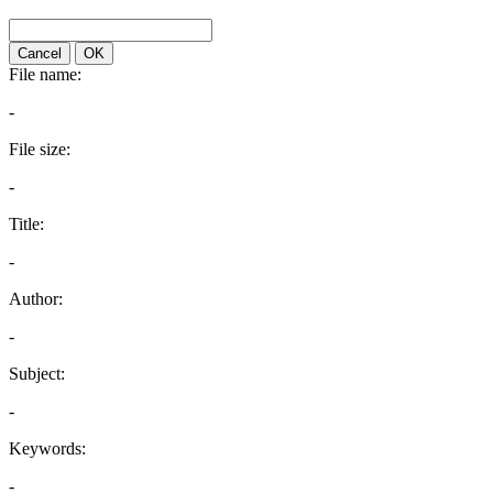
Cancel
OK
File name:
-
File size:
-
Title:
-
Author:
-
Subject:
-
Keywords:
-