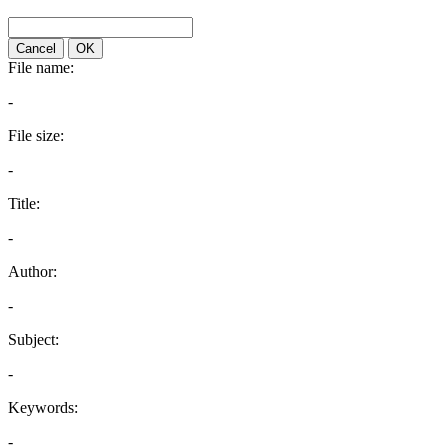
Cancel
OK
File name:
-
File size:
-
Title:
-
Author:
-
Subject:
-
Keywords:
-