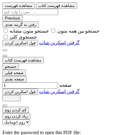
مشاهده فهرست کتاب
مشاهده فهرست
Previous
رفتن به گزینه بعدی
ﺟﺴﺘﺠﻮ ﺑﯿﻦ ﻫﻤﻪ ﻣﺘﻮﻥ
ﺟﺴﺘﺠﻮ ﻣﺘﻮﻥ ﻣﺸﺎﺑﻪ
ﺟﺴﺘﺠﻮﯼ ﮐﻠﯽ
گرفتن اسکرین شات
ﻓﻮﻝ اﺳﮑﺮﯾﻦ ﮐﺮﺩﻥ
مشاهده فهرست کتاب
جستجو
صفحه قبلی
صفحه بعدی
صفحه
گرفتن اسکرین شات
ﻓﻮﻝ اﺳﮑﺮﯾﻦ ﮐﺮﺩﻥ
بازگشت
کم کردن زوم
زیاد کردن زوم
Enter the password to open this PDF file: