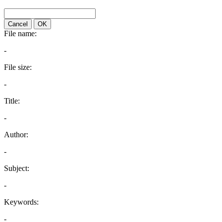
Cancel
OK
File name:
-
File size:
-
Title:
-
Author:
-
Subject:
-
Keywords:
-