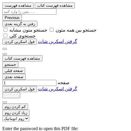
مشاهده فهرست کتاب
مشاهده فهرست
Previous
رفتن به گزینه بعدی
ﺟﺴﺘﺠﻮ ﺑﯿﻦ ﻫﻤﻪ ﻣﺘﻮﻥ
ﺟﺴﺘﺠﻮ ﻣﺘﻮﻥ ﻣﺸﺎﺑﻪ
ﺟﺴﺘﺠﻮﯼ ﮐﻠﯽ
گرفتن اسکرین شات
ﻓﻮﻝ اﺳﮑﺮﯾﻦ ﮐﺮﺩﻥ
مشاهده فهرست کتاب
جستجو
صفحه قبلی
صفحه بعدی
صفحه
گرفتن اسکرین شات
ﻓﻮﻝ اﺳﮑﺮﯾﻦ ﮐﺮﺩﻥ
بازگشت
کم کردن زوم
زیاد کردن زوم
Enter the password to open this PDF file: