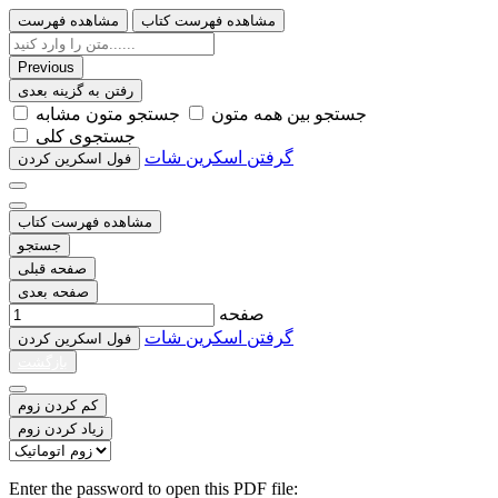
مشاهده فهرست کتاب
مشاهده فهرست
Previous
رفتن به گزینه بعدی
ﺟﺴﺘﺠﻮ ﺑﯿﻦ ﻫﻤﻪ ﻣﺘﻮﻥ
ﺟﺴﺘﺠﻮ ﻣﺘﻮﻥ ﻣﺸﺎﺑﻪ
ﺟﺴﺘﺠﻮﯼ ﮐﻠﯽ
گرفتن اسکرین شات
ﻓﻮﻝ اﺳﮑﺮﯾﻦ ﮐﺮﺩﻥ
مشاهده فهرست کتاب
جستجو
صفحه قبلی
صفحه بعدی
صفحه
گرفتن اسکرین شات
ﻓﻮﻝ اﺳﮑﺮﯾﻦ ﮐﺮﺩﻥ
بازگشت
کم کردن زوم
زیاد کردن زوم
Enter the password to open this PDF file: