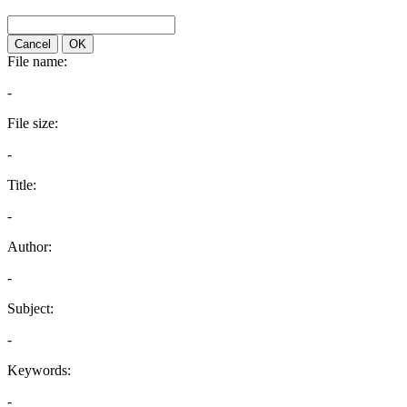
Cancel
OK
File name:
-
File size:
-
Title:
-
Author:
-
Subject:
-
Keywords:
-